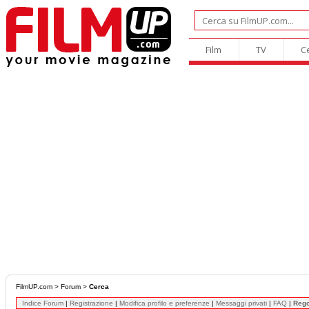
Film
TV
C
FilmUP.com
>
Forum
>
Cerca
Indice Forum
|
Registrazione
|
Modifica profilo e preferenze
|
Messaggi privati
|
FAQ
|
Reg