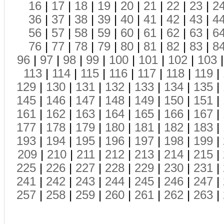
16
|
17
|
18
|
19
|
20
|
21
|
22
|
23
|
2
36
|
37
|
38
|
39
|
40
|
41
|
42
|
43
|
4
56
|
57
|
58
|
59
|
60
|
61
|
62
|
63
|
6
76
|
77
|
78
|
79
|
80
|
81
|
82
|
83
|
8
96
|
97
|
98
|
99
|
100
|
101
|
102
|
103
113
|
114
|
115
|
116
|
117
|
118
|
119
|
129
|
130
|
131
|
132
|
133
|
134
|
135
|
145
|
146
|
147
|
148
|
149
|
150
|
151
|
161
|
162
|
163
|
164
|
165
|
166
|
167
|
177
|
178
|
179
|
180
|
181
|
182
|
183
|
193
|
194
|
195
|
196
|
197
|
198
|
199
|
209
|
210
|
211
|
212
|
213
|
214
|
215
|
225
|
226
|
227
|
228
|
229
|
230
|
231
|
241
|
242
|
243
|
244
|
245
|
246
|
247
|
257
|
258
|
259
|
260
|
261
|
262
|
263
|