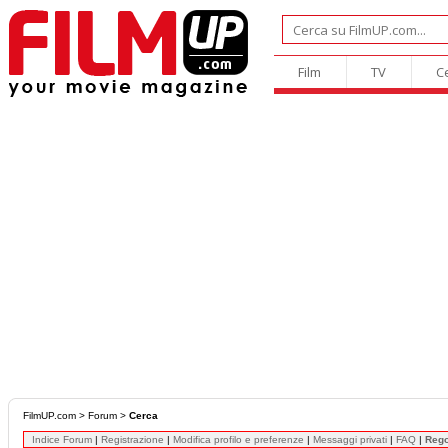
Film
TV
C
FilmUP.com
>
Forum
>
Cerca
Indice Forum
|
Registrazione
|
Modifica profilo e preferenze
|
Messaggi privati
|
FAQ
|
Reg