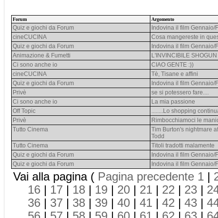
Forum
Argomento
Quiz e giochi da Forum
Indovina il film Gennaio
cineCUCINA
Cosa mangereste in que
Quiz e giochi da Forum
Indovina il film Gennaio
Animazione & Fumetti
L'INVINCIBILE SHOGUN
Ci sono anche io
CIAO GENTE :))
cineCUCINA
Tè, Tisane e affini
Quiz e giochi da Forum
Indovina il film Gennaio
Privè
se si potessero fare....
Ci sono anche io
La mia passione
Off Topic
........Lo shopping continu
Privè
Rimbocchiamoci le mani
Tutto Cinema
Tim Burton's nightmare a
Todd
Tutto Cinema
Titoli tradotti malamente
Quiz e giochi da Forum
Indovina il film Gennaio
Quiz e giochi da Forum
Indovina il film Gennaio
Vai alla pagina (
Pagina precedente
1
|
16
|
17
|
18
|
19
|
20
|
21
|
22
|
23
|
2
36
|
37
|
38
|
39
|
40
|
41
|
42
|
43
|
4
56
|
57
|
58
|
59
|
60
|
61
|
62
|
63
|
6