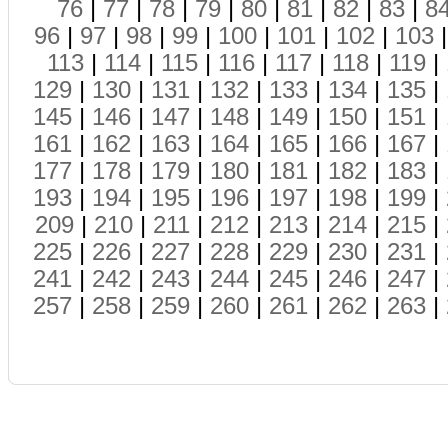
76
|
77
|
78
|
79
|
80
|
81
|
82
|
83
|
8
96
|
97
|
98
|
99
|
100
|
101
|
102
|
103
113
|
114
|
115
|
116
|
117
|
118
|
119
|
129
|
130
|
131
|
132
|
133
|
134
|
135
|
145
|
146
|
147
|
148
|
149
|
150
|
151
|
161
|
162
|
163
|
164
|
165
|
166
|
167
|
177
|
178
|
179
|
180
|
181
|
182
|
183
|
193
|
194
|
195
|
196
|
197
|
198
|
199
|
209
|
210
|
211
|
212
|
213
|
214
|
215
|
225
|
226
|
227
|
228
|
229
|
230
|
231
|
241
|
242
|
243
|
244
|
245
|
246
|
247
|
257
|
258
|
259
|
260
|
261
|
262
|
263
|