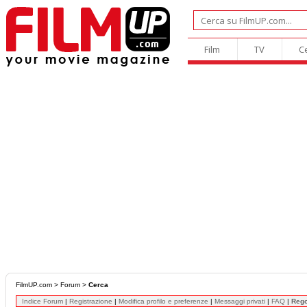
Film
TV
C
FilmUP.com
>
Forum
>
Cerca
Indice Forum
|
Registrazione
|
Modifica profilo e preferenze
|
Messaggi privati
|
FAQ
|
Reg