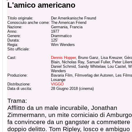
L'amico americano
Titolo originale:
Der Amerikanische Freund
Conosciuto anche come:
The American Friend
Nazione:
Germania, Francia
Anno:
1977
Genere:
Drammatico
Durata:
125'
Regia:
Wim Wenders
Sito ufficiale:
Cast:
Dennis Hopper
, Bruno Ganz, Lisa Kreuzer, Gér
Blain, Nicholas Ray, Samuel Fuller, Peter Lilien
Daniel Schmid, Sandy Whitelaw, Lou Castel, 
Wenders
Produzione:
Bavaria Film, Filmverlag der Autoren, Les Film
Losange
Distribuzione:
VIGGO
Data di uscita:
28 Giugno 2018 (cinema)
Trama:
Afflitto da un male incurabile, Jonathan
Zimmermann, un mite corniciaio di Amburgo,
fa convincere da un gangster a commettere
doppio delitto. Tom Ripley, losco e ambiguo