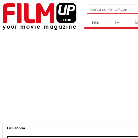
Film
TV
C
FilmUP.com