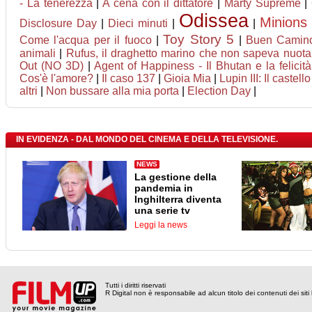
- La tenerezza
|
A cena con il dittatore
|
Marty Supreme
|
Odissea
Minions
Disclosure Day
|
Dieci minuti
|
|
Toy Story 5
Come l'acqua per il fuoco
|
|
Buen Camin
animali
|
Rufus, il draghetto marino che non sapeva nuota
Out (NO 3D)
|
Agent of Happiness - Il Bhutan e la felicità
Cos'è l'amore?
|
Il caso 137
|
Gioia Mia
|
Lupin III: Il castell
altri
|
Non bussare alla mia porta
|
Election Day
|
IN EVIDENZA - DAL MONDO DEL CINEMA E DELLA TELEVISIONE.
NEWS
La gestione della
pandemia in
Inghilterra diventa
una serie tv
Leggi la news
Tutti i diritti riservati
R Digital non è responsabile ad alcun titolo dei contenuti dei siti l