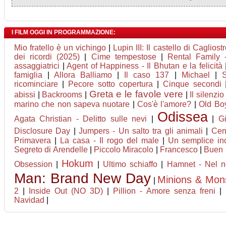
I FILM OGGI IN PROGRAMMAZIONE:
Mio fratello è un vichingo
|
Lupin III: Il castello di Cagliost
dei ricordi (2025)
|
Cime tempestose
|
Rental Family -
assaggiatrici
|
Agent of Happiness - Il Bhutan e la felicità
famiglia
|
Allora Balliamo
|
Il caso 137
|
Michael
|
ricominciare
|
Pecore sotto copertura
|
Cinque secondi
Greta e le favole vere
abissi
|
Backrooms
|
|
Il silenzio
marino che non sapeva nuotare
|
Cos'è l'amore?
|
Old Bo
Odissea
Agata Christian - Delitto sulle nevi
|
|
G
Disclosure Day
|
Jumpers - Un salto tra gli animali
|
Cen
Primavera
|
La casa - Il rogo del male
|
Un semplice in
Segreto di Arendelle
|
Piccolo Miracolo
|
Francesco
|
Buen
Hokum
Obsession
|
|
Ultimo schiaffo
|
Hamnet - Nel no
Man: Brand New Day
Minions & Mon
|
2
|
Inside Out (NO 3D)
|
Pillion - Amore senza freni
|
Navidad
|