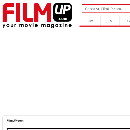
Film
TV
C
FilmUP.com