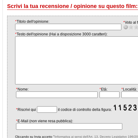
Scrivi la tua recensione / opinione su questo film:
*
Titolo dell'opinione:
*
Voto al f
*
Testo dell'opinione (Hai a disposizione 3000 caratteri):
*
Nome:
*
Età:
*
Località:
*
Riscrivi qui
il codice di controllo della figura:
*
E-Mail (non viene resa pubblica):
Cliccando su Invia accetto "
Informativa ai sensi dell'Art. 13, Decreto Legislativo 196/2