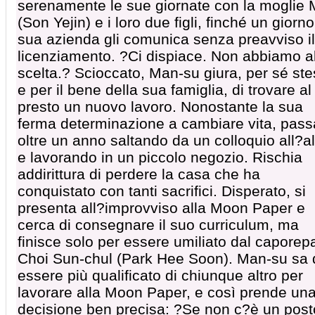
serenamente le sue giornate con la moglie M
(Son Yejin) e i loro due figli, finché un giorno
sua azienda gli comunica senza preavviso il
licenziamento. ?Ci dispiace. Non abbiamo al
scelta.? Scioccato, Man-su giura, per sé st
e per il bene della sua famiglia, di trovare al
presto un nuovo lavoro. Nonostante la sua
ferma determinazione a cambiare vita, pass
oltre un anno saltando da un colloquio all?al
e lavorando in un piccolo negozio. Rischia
addirittura di perdere la casa che ha
conquistato con tanti sacrifici. Disperato, si
presenta all?improvviso alla Moon Paper e
cerca di consegnare il suo curriculum, ma
finisce solo per essere umiliato dal caporep
Choi Sun-chul (Park Hee Soon). Man-su sa 
essere più qualificato di chiunque altro per
lavorare alla Moon Paper, e così prende un
decisione ben precisa: ?Se non c?è un post