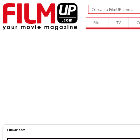
Film
TV
C
FilmUP.com