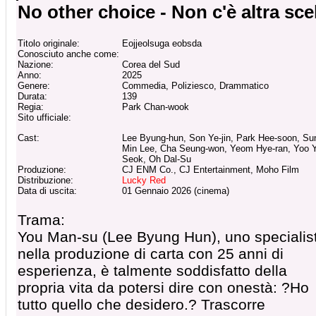
No other choice - Non c'è altra sce
Titolo originale:
Eojjeolsuga eobsda
Conosciuto anche come:
Nazione:
Corea del Sud
Anno:
2025
Genere:
Commedia, Poliziesco, Drammatico
Durata:
139
Regia:
Park Chan-wook
Sito ufficiale:
Cast:
Lee Byung-hun, Son Ye-jin, Park Hee-soon, Su
Min Lee, Cha Seung-won, Yeom Hye-ran, Yoo 
Seok, Oh Dal-Su
Produzione:
CJ ENM Co., CJ Entertainment, Moho Film
Distribuzione:
Lucky Red
Data di uscita:
01 Gennaio 2026 (cinema)
Trama:
You Man-su (Lee Byung Hun), uno specialis
nella produzione di carta con 25 anni di
esperienza, è talmente soddisfatto della
propria vita da potersi dire con onestà: ?Ho
tutto quello che desidero.? Trascorre