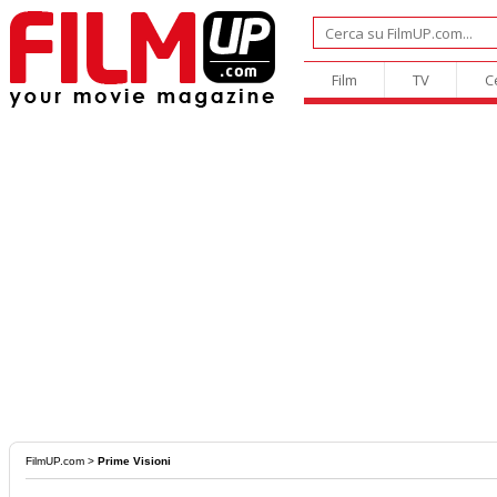
Film
TV
C
FilmUP.com
>
Prime Visioni