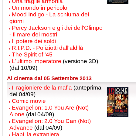
Una fragile armonia
Un mondo in pericolo
Mood Indigo - La schiuma dei
giorni
Percy Jackson e gli dei dell'Olimpo
- Il mare dei mostri
Il potere dei soldi
R.I.P.D. - Poliziotti dall'aldilà
The Spirit of '45
L'ultimo imperatore
(versione 3D)
(dal 10/09)
Al cinema dal 05 Settembre 2013
Il ragioniere della mafia
(anteprima
del 04/09)
Comic movie
Evangelion: 1.0 You Are (Not)
Alone
(dal 04/09)
Evangelion: 2.0 You Can (Not)
Advance
(dal 04/09)
Habi, la extranjera