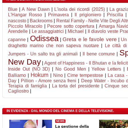
Blue
|
A New Dawn
|
L'isola dei ricordi (2025)
|
La grazi
L'Hangar Rosso
|
Primavera
|
Il prigioniero
|
Priscilla
nascosto
|
Backrooms
|
Rental Family - Nelle Vite Degli Altr
Piccolo Miracolo
|
Pecore sotto copertura
|
Amarga Navi
Arendelle
|
Le assaggiatrici
|
Michael
|
Il diavolo veste Pra
Odissea
Greta e le favole vere
capanne
|
|
|
Un 
draghetto marino che non sapeva nuotare
|
Le città di
Sp
Jumpers - Un salto tra gli animali
|
Il bene comune
|
New Day
|
Agent of Happiness - Il Bhutan e la felici
Inside Out (NO 3D)
|
No Good Men
|
Yellow Letters
|
Hokum
Balliamo
|
|
Nino
|
Cime tempestose
|
La casa -
Day
|
Pillion - Amore senza freni
|
Deep Water - Incubo d
Terapia di famiglia
|
La torta del presidente
|
Cinque sec
Cagliostro
|
IN EVIDENZA - DAL MONDO DEL CINEMA E DELLA TELEVISIONE.
NEWS
La gestione della