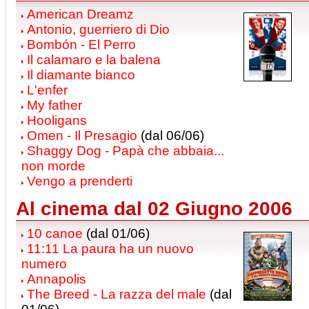
American Dreamz
Antonio, guerriero di Dio
Bombón - El Perro
Il calamaro e la balena
Il diamante bianco
L'enfer
My father
Hooligans
Omen - Il Presagio
(dal 06/06)
Shaggy Dog - Papà che abbaia...
non morde
Vengo a prenderti
Al cinema dal 02 Giugno 2006
10 canoe
(dal 01/06)
11:11 La paura ha un nuovo
numero
Annapolis
The Breed - La razza del male
(dal