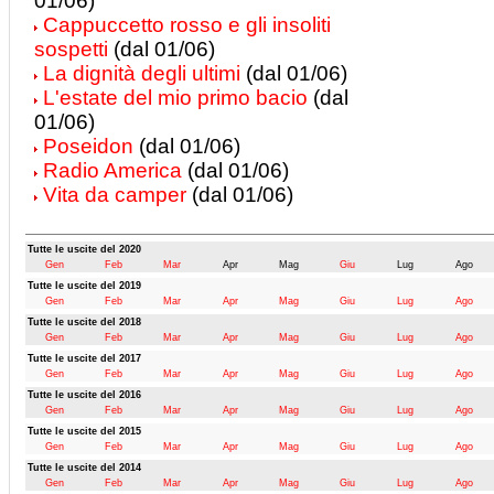
01/06)
Cappuccetto rosso e gli insoliti
sospetti
(dal 01/06)
La dignità degli ultimi
(dal 01/06)
L'estate del mio primo bacio
(dal
01/06)
Poseidon
(dal 01/06)
Radio America
(dal 01/06)
Vita da camper
(dal 01/06)
Tutte le uscite del 2020
Gen
Feb
Mar
Apr
Mag
Giu
Lug
Ago
Tutte le uscite del 2019
Gen
Feb
Mar
Apr
Mag
Giu
Lug
Ago
Tutte le uscite del 2018
Gen
Feb
Mar
Apr
Mag
Giu
Lug
Ago
Tutte le uscite del 2017
Gen
Feb
Mar
Apr
Mag
Giu
Lug
Ago
Tutte le uscite del 2016
Gen
Feb
Mar
Apr
Mag
Giu
Lug
Ago
Tutte le uscite del 2015
Gen
Feb
Mar
Apr
Mag
Giu
Lug
Ago
Tutte le uscite del 2014
Gen
Feb
Mar
Apr
Mag
Giu
Lug
Ago