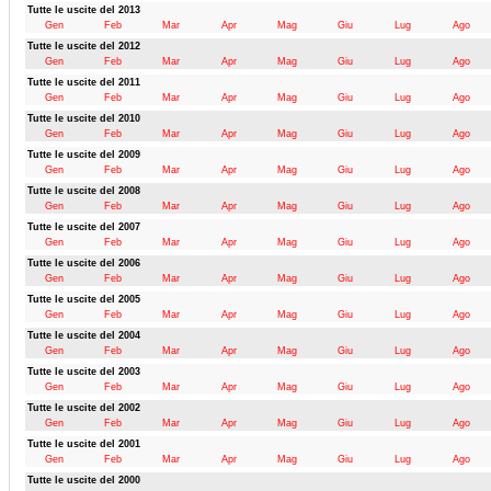
Tutte le uscite del 2013
Gen
Feb
Mar
Apr
Mag
Giu
Lug
Ago
Tutte le uscite del 2012
Gen
Feb
Mar
Apr
Mag
Giu
Lug
Ago
Tutte le uscite del 2011
Gen
Feb
Mar
Apr
Mag
Giu
Lug
Ago
Tutte le uscite del 2010
Gen
Feb
Mar
Apr
Mag
Giu
Lug
Ago
Tutte le uscite del 2009
Gen
Feb
Mar
Apr
Mag
Giu
Lug
Ago
Tutte le uscite del 2008
Gen
Feb
Mar
Apr
Mag
Giu
Lug
Ago
Tutte le uscite del 2007
Gen
Feb
Mar
Apr
Mag
Giu
Lug
Ago
Tutte le uscite del 2006
Gen
Feb
Mar
Apr
Mag
Giu
Lug
Ago
Tutte le uscite del 2005
Gen
Feb
Mar
Apr
Mag
Giu
Lug
Ago
Tutte le uscite del 2004
Gen
Feb
Mar
Apr
Mag
Giu
Lug
Ago
Tutte le uscite del 2003
Gen
Feb
Mar
Apr
Mag
Giu
Lug
Ago
Tutte le uscite del 2002
Gen
Feb
Mar
Apr
Mag
Giu
Lug
Ago
Tutte le uscite del 2001
Gen
Feb
Mar
Apr
Mag
Giu
Lug
Ago
Tutte le uscite del 2000