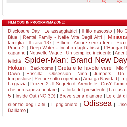
Giu
Lug
Ago
I FILM OGGI IN PROGRAMMAZIONE:
Disclosure Day
|
Le assaggiatrici
|
Il filo nascosto
|
No 
Minion
Blue
|
Rental Family - Nelle Vite Degli Altri
|
famiglia
|
Il caso 137
|
Pillion - Amore senza freni
|
Picc
Prada 2
|
Deep Water - Incubo dagli abissi
|
L'Hangar 
capanne
|
Nouvelle Vague
|
Un semplice incidente
|
Agent
Spider-Man: Brand New Da
felicità
|
Hokum
Greta e le favole vere
|
Backrooms
|
|
Mio f
Dawn
|
Priscilla
|
Obsession
|
Nino
|
Jumpers - Un sa
tempestose
|
Pecore sotto copertura
|
Amarga Navidad
|
Lup
La grazia
|
Frozen 2 - Il Segreto di Arendelle
|
Cos'è l'amor
che non sapeva nuotare
|
La torta del presidente
|
La casa -
5
|
Inside Out (NO 3D)
|
Breve storia d'amore
|
Le città d
Odissea
silenzio degli altri
|
Il prigioniero
|
|
L'is
Balliamo
|