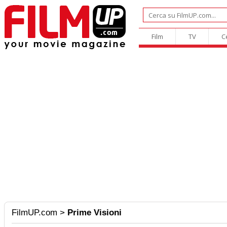
Film
TV
C
FilmUP.com
>
Prime Visioni