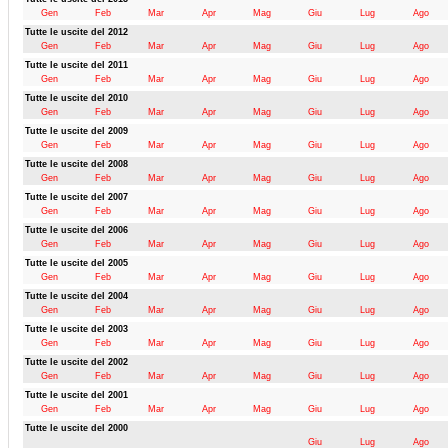
Gen
Feb
Mar
Apr
Mag
Giu
Lug
Ago
Tutte le uscite del 2012
Gen
Feb
Mar
Apr
Mag
Giu
Lug
Ago
Tutte le uscite del 2011
Gen
Feb
Mar
Apr
Mag
Giu
Lug
Ago
Tutte le uscite del 2010
Gen
Feb
Mar
Apr
Mag
Giu
Lug
Ago
Tutte le uscite del 2009
Gen
Feb
Mar
Apr
Mag
Giu
Lug
Ago
Tutte le uscite del 2008
Gen
Feb
Mar
Apr
Mag
Giu
Lug
Ago
Tutte le uscite del 2007
Gen
Feb
Mar
Apr
Mag
Giu
Lug
Ago
Tutte le uscite del 2006
Gen
Feb
Mar
Apr
Mag
Giu
Lug
Ago
Tutte le uscite del 2005
Gen
Feb
Mar
Apr
Mag
Giu
Lug
Ago
Tutte le uscite del 2004
Gen
Feb
Mar
Apr
Mag
Giu
Lug
Ago
Tutte le uscite del 2003
Gen
Feb
Mar
Apr
Mag
Giu
Lug
Ago
Tutte le uscite del 2002
Gen
Feb
Mar
Apr
Mag
Giu
Lug
Ago
Tutte le uscite del 2001
Gen
Feb
Mar
Apr
Mag
Giu
Lug
Ago
Tutte le uscite del 2000
Giu
Lug
Ago