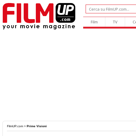
Film
TV
C
FilmUP.com
>
Prime Visioni