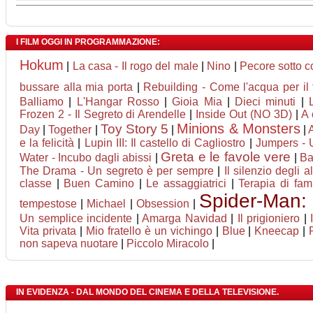
I FILM OGGI IN PROGRAMMAZIONE:
Hokum
|
La casa - Il rogo del male
|
Nino
|
Pecore sotto c
bussare alla mia porta
|
Rebuilding - Come l'acqua per il
Balliamo
|
L'Hangar Rosso
|
Gioia Mia
|
Dieci minuti
|
Frozen 2 - Il Segreto di Arendelle
|
Inside Out (NO 3D)
|
A 
Minions & Monsters
Toy Story 5
Day
|
Together
|
|
|
e la felicità
|
Lupin III: Il castello di Cagliostro
|
Jumpers - U
Greta e le favole vere
Water - Incubo dagli abissi
|
|
Ba
The Drama - Un segreto è per sempre
|
Il silenzio degli al
classe
|
Buen Camino
|
Le assaggiatrici
|
Terapia di fam
Spider-Man:
tempestose
|
Michael
|
Obsession
|
Un semplice incidente
|
Amarga Navidad
|
Il prigioniero
|
Vita privata
|
Mio fratello è un vichingo
|
Blue
|
Kneecap
|
non sapeva nuotare
|
Piccolo Miracolo
|
IN EVIDENZA - DAL MONDO DEL CINEMA E DELLA TELEVISIONE.