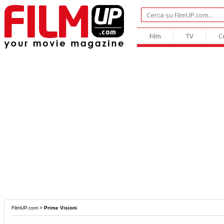
Film
TV
C
FilmUP.com
>
Prime Visioni