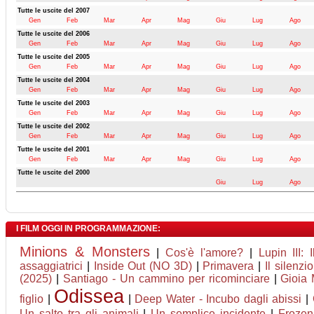
Tutte le uscite del 2007
Gen
Feb
Mar
Apr
Mag
Giu
Lug
Ago
Tutte le uscite del 2006
Gen
Feb
Mar
Apr
Mag
Giu
Lug
Ago
Tutte le uscite del 2005
Gen
Feb
Mar
Apr
Mag
Giu
Lug
Ago
Tutte le uscite del 2004
Gen
Feb
Mar
Apr
Mag
Giu
Lug
Ago
Tutte le uscite del 2003
Gen
Feb
Mar
Apr
Mag
Giu
Lug
Ago
Tutte le uscite del 2002
Gen
Feb
Mar
Apr
Mag
Giu
Lug
Ago
Tutte le uscite del 2001
Gen
Feb
Mar
Apr
Mag
Giu
Lug
Ago
Tutte le uscite del 2000
Giu
Lug
Ago
I FILM OGGI IN PROGRAMMAZIONE:
Minions & Monsters
|
Cos'è l'amore?
|
Lupin III: 
assaggiatrici
|
Inside Out (NO 3D)
|
Primavera
|
Il silenzio
(2025)
|
Santiago - Un cammino per ricominciare
|
Gioia 
Odissea
figlio
|
|
Deep Water - Incubo dagli abissi
|
Un salto tra gli animali
|
Un semplice incidente
|
Frozen