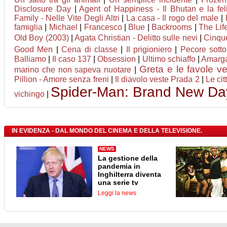
Disclosure Day
|
Agent of Happiness - Il Bhutan e la feli
Family - Nelle Vite Degli Altri
|
La casa - Il rogo del male
|
famiglia
|
Michael
|
Francesco
|
Blue
|
Backrooms
|
The Lif
Old Boy (2003)
|
Agata Christian - Delitto sulle nevi
|
Cinqu
Good Men
|
Cena di classe
|
Il prigioniero
|
Pecore sotto
Balliamo
|
Il caso 137
|
Obsession
|
Ultimo schiaffo
|
Amarg
Greta e le favole v
marino che non sapeva nuotare
|
Pillion - Amore senza freni
|
Il diavolo veste Prada 2
|
Le cit
Spider-Man: Brand New Da
vichingo
|
IN EVIDENZA - DAL MONDO DEL CINEMA E DELLA TELEVISIONE.
NEWS
La gestione della
pandemia in
Inghilterra diventa
una serie tv
Leggi la news