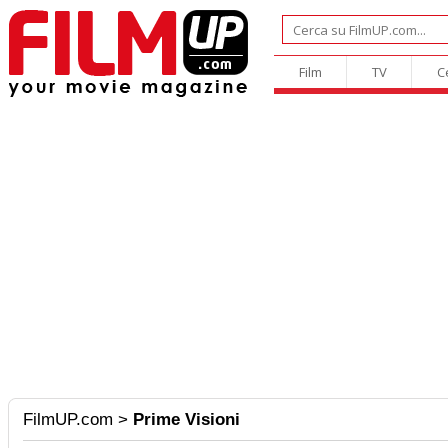
Film
TV
C
FilmUP.com
>
Prime Visioni