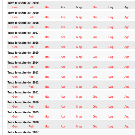
Tutte le uscite del 2020
Gen
Feb
Mar
Apr
Mag
Giu
Lug
Ago
Tutte le uscite del 2019
Gen
Feb
Mar
Apr
Mag
Giu
Lug
Ago
Tutte le uscite del 2018
Gen
Feb
Mar
Apr
Mag
Giu
Lug
Ago
Tutte le uscite del 2017
Gen
Feb
Mar
Apr
Mag
Giu
Lug
Ago
Tutte le uscite del 2016
Gen
Feb
Mar
Apr
Mag
Giu
Lug
Ago
Tutte le uscite del 2015
Gen
Feb
Mar
Apr
Mag
Giu
Lug
Ago
Tutte le uscite del 2014
Gen
Feb
Mar
Apr
Mag
Giu
Lug
Ago
Tutte le uscite del 2013
Gen
Feb
Mar
Apr
Mag
Giu
Lug
Ago
Tutte le uscite del 2012
Gen
Feb
Mar
Apr
Mag
Giu
Lug
Ago
Tutte le uscite del 2011
Gen
Feb
Mar
Apr
Mag
Giu
Lug
Ago
Tutte le uscite del 2010
Gen
Feb
Mar
Apr
Mag
Giu
Lug
Ago
Tutte le uscite del 2009
Gen
Feb
Mar
Apr
Mag
Giu
Lug
Ago
Tutte le uscite del 2008
Gen
Feb
Mar
Apr
Mag
Giu
Lug
Ago
Tutte le uscite del 2007