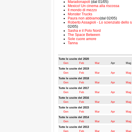
Maradonapoli
(dal 01/05)
Mexico! Un cinema alla riscossa
Il mondo di mezzo
Monster Trucks
Paura non abbiamo
(dal 02/05)
Roberto Assagioli - Lo scienziato dello s
02/05)
Sasha e il Polo Nord
The Space Between
Sole cuore amore
Tanna
Tutte le uscite del 2020
Gen
Feb
Mar
Apr
Mag
Tutte le uscite del 2019
Gen
Feb
Mar
Apr
Mag
Tutte le uscite del 2018
Gen
Feb
Mar
Apr
Mag
Tutte le uscite del 2017
Gen
Feb
Mar
Apr
Mag
Tutte le uscite del 2016
Gen
Feb
Mar
Apr
Mag
Tutte le uscite del 2015
Gen
Feb
Mar
Apr
Mag
Tutte le uscite del 2014
Gen
Feb
Mar
Apr
Mag
Tutte le uscite del 2013
Gen
Feb
Mar
Apr
Mag