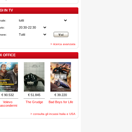
I IN TV
nale:
rio:
nere:
> ricerca avanzata
X OFFICE
€ 90.532
€ 51.845
€ 39.220
Volevo
The Grudge
Bad Boys for Life
nascondermi
> consulta gli incassi Italia e USA