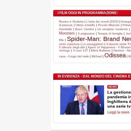
I FILM OGGI IN PROGRAMMAZIONE:
Romeo è Giulietta
|
L'isola dei ricordi (2025)
|
Amarga
di pianura
|
Ultimo schiaffo
|
Piccolo Miracolo
|
Prima
Arendelle
|
Buen Camino
|
Un semplice incidente
|
Monsters
|
Il prigioniero
|
Terapia di famiglia
|
Jum
Spider-Man: Brand N
Mia
|
sotto copertura
|
Le assaggiatrici
|
Il diavolo veste P
Il silenzio degli altri
|
Agent of Happiness - Il Bhutan e
vichingo
|
Il caso 137
|
Allora Balliamo
|
Hamnet - Nel
Odissea
casa - Il rogo del male
|
Michael
|
|
B
IN EVIDENZA - DAL MONDO DEL CINEMA E
NEWS
La gestione
pandemia i
Inghilterra 
una serie tv
Leggi la news