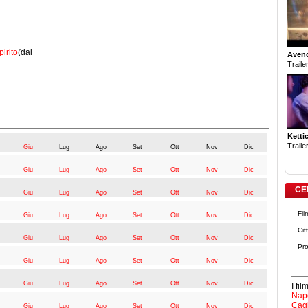
pirito
(dal
Aven
Trailer
Ketti
Trailer
Giu
Lug
Ago
Set
Ott
Nov
Dic
Giu
Lug
Ago
Set
Ott
Nov
Dic
CE
Giu
Lug
Ago
Set
Ott
Nov
Dic
Fil
Giu
Lug
Ago
Set
Ott
Nov
Dic
Cit
Giu
Lug
Ago
Set
Ott
Nov
Dic
Pro
Giu
Lug
Ago
Set
Ott
Nov
Dic
Giu
Lug
Ago
Set
Ott
Nov
Dic
I fi
Napo
Cagl
Giu
Lug
Ago
Set
Ott
Nov
Dic