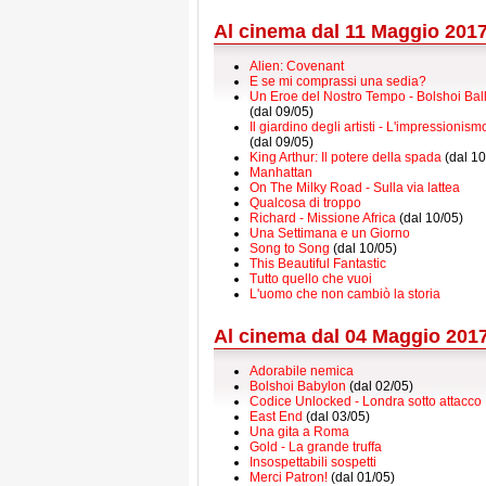
Al cinema dal 11 Maggio 201
Alien: Covenant
E se mi comprassi una sedia?
Un Eroe del Nostro Tempo - Bolshoi Bal
(dal 09/05)
Il giardino degli artisti - L'impressioni
(dal 09/05)
King Arthur: Il potere della spada
(dal 10
Manhattan
On The Milky Road - Sulla via lattea
Qualcosa di troppo
Richard - Missione Africa
(dal 10/05)
Una Settimana e un Giorno
Song to Song
(dal 10/05)
This Beautiful Fantastic
Tutto quello che vuoi
L'uomo che non cambiò la storia
Al cinema dal 04 Maggio 201
Adorabile nemica
Bolshoi Babylon
(dal 02/05)
Codice Unlocked - Londra sotto attacco
East End
(dal 03/05)
Una gita a Roma
Gold - La grande truffa
Insospettabili sospetti
Merci Patron!
(dal 01/05)