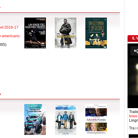
7
let 2016-17
smo americano
IL
/05)
7
Traile
linee
Lingn
Tra i