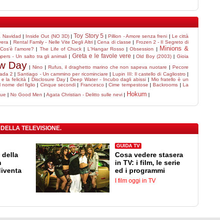
Toy Story 5
 Navidad
|
Inside Out (NO 3D)
|
|
Pillion - Amore senza freni
|
Le città
vera
|
Rental Family - Nelle Vite Degli Altri
|
Cena di classe
|
Frozen 2 - Il Segreto di
Minions &
Cos'è l'amore?
|
The Life of Chuck
|
L'Hangar Rosso
|
Obsession
|
Greta e le favole vere
pers - Un salto tra gli animali
|
|
Old Boy (2003)
|
Gioia
ew Day
|
Nino
|
Rufus, il draghetto marino che non sapeva nuotare
|
Pecore
rada 2
|
Santiago - Un cammino per ricominciare
|
Lupin III: Il castello di Cagliostro
|
 la felicità
|
Disclosure Day
|
Deep Water - Incubo dagli abissi
|
Mio fratello è un
 nome del figlio
|
Cinque secondi
|
Francesco
|
Cime tempestose
|
Backrooms
|
La
Hokum
lue
|
No Good Men
|
Agata Christian - Delitto sulle nevi
|
|
 DELLA TELEVISIONE.
GUIDA TV
 della
Cosa vedere stasera
n
in TV: i film, le serie
diventa
ed i programmi
I film oggi in TV