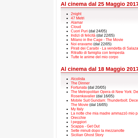
Al cinema dal 25 Maggio 201
2night
47 Metri
Alamar
Cloud
Cuori Puri
(dal 24/05)
Indizi di felicità
(dal 22/05)
Milano in the Cage - The Movie
Noi eravamo
(dal 22/05)
Pirati dei Caraibi - La vendetta di Salaza
Ritratto di famiglia con tempesta
Tutte le anime del mio corpo
Al cinema dal 18 Maggio 201
Alcolista
The Dinner
Fortunata
(dal 20/05)
The Metropolitan Opera di New York: De
Rosenkavalier
(dal 16/05)
Mobile Suit Gundam: Thunderbolt. Dece
The Movie
(dal 16/05)
My Italy
La notte che mia madre ammazzò mio p
Orecchie
I peggiori
Scappa - Get Out
Sette minuti dopo la mezzanotte
Sicilian Ghost Story