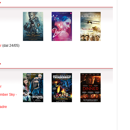
7
r
(dal 24/05)
7
r
mber Sky -
adre