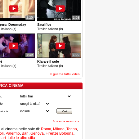
2:25
1:03
gers: Doomsday
Sacrifice
 italiano (it)
Trailer italiano (it)
1:49
1:00
cè
Klara e il sole
 italiano (it)
Trailer italiano (it)
> guarda tutti i video
RCA CINEMA
m:
tà:
vincia:
> ricerca avanzata
lm al cinema nelle sale di:
Roma
,
Milano
,
Torino
,
li
,
Palermo
,
Bari
,
Genova
,
Firenze
Bologna
,
iari
,
tutte le altre città...