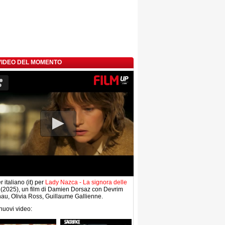
 VIDEO DEL MOMENTO
r italiano (it) per
Lady Nazca - La signora delle
(2025), un film di Damien Dorsaz con Devrim
au, Olivia Ross, Guillaume Gallienne.
 nuovi video: