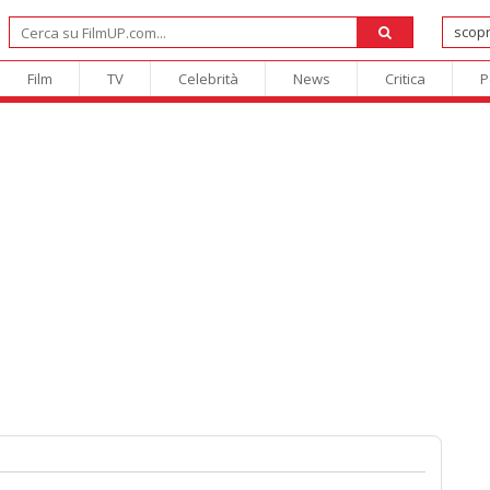
Film
TV
Celebrità
News
Critica
P