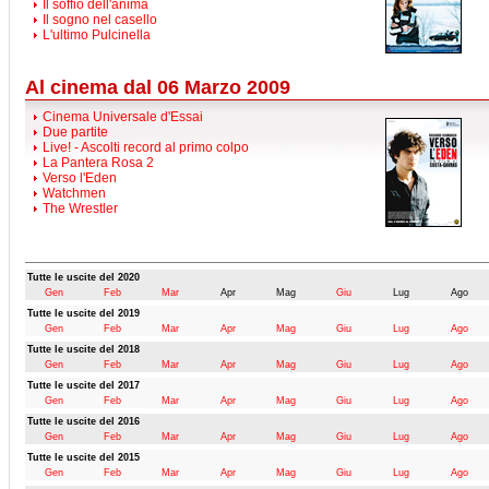
Il soffio dell'anima
Il sogno nel casello
L'ultimo Pulcinella
Al cinema dal 06 Marzo 2009
Cinema Universale d'Essai
Due partite
Live! - Ascolti record al primo colpo
La Pantera Rosa 2
Verso l'Eden
Watchmen
The Wrestler
Tutte le uscite del 2020
Gen
Feb
Mar
Apr
Mag
Giu
Lug
Ago
Tutte le uscite del 2019
Gen
Feb
Mar
Apr
Mag
Giu
Lug
Ago
Tutte le uscite del 2018
Gen
Feb
Mar
Apr
Mag
Giu
Lug
Ago
Tutte le uscite del 2017
Gen
Feb
Mar
Apr
Mag
Giu
Lug
Ago
Tutte le uscite del 2016
Gen
Feb
Mar
Apr
Mag
Giu
Lug
Ago
Tutte le uscite del 2015
Gen
Feb
Mar
Apr
Mag
Giu
Lug
Ago