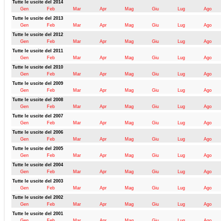
Tutte le uscite del 2014
Gen
Feb
Mar
Apr
Mag
Giu
Lug
Ago
Tutte le uscite del 2013
Gen
Feb
Mar
Apr
Mag
Giu
Lug
Ago
Tutte le uscite del 2012
Gen
Feb
Mar
Apr
Mag
Giu
Lug
Ago
Tutte le uscite del 2011
Gen
Feb
Mar
Apr
Mag
Giu
Lug
Ago
Tutte le uscite del 2010
Gen
Feb
Mar
Apr
Mag
Giu
Lug
Ago
Tutte le uscite del 2009
Gen
Feb
Mar
Apr
Mag
Giu
Lug
Ago
Tutte le uscite del 2008
Gen
Feb
Mar
Apr
Mag
Giu
Lug
Ago
Tutte le uscite del 2007
Gen
Feb
Mar
Apr
Mag
Giu
Lug
Ago
Tutte le uscite del 2006
Gen
Feb
Mar
Apr
Mag
Giu
Lug
Ago
Tutte le uscite del 2005
Gen
Feb
Mar
Apr
Mag
Giu
Lug
Ago
Tutte le uscite del 2004
Gen
Feb
Mar
Apr
Mag
Giu
Lug
Ago
Tutte le uscite del 2003
Gen
Feb
Mar
Apr
Mag
Giu
Lug
Ago
Tutte le uscite del 2002
Gen
Feb
Mar
Apr
Mag
Giu
Lug
Ago
Tutte le uscite del 2001
Gen
Feb
Mar
Apr
Mag
Giu
Lug
Ago