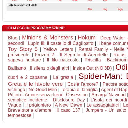
Tutte le uscite del 2000
Giu
Lug
Ago
I FILM OGGI IN PROGRAMMAZIONE:
Minions & Monsters
Hokum
Blue
|
|
|
Deep Water -
secondi
|
Lupin III: Il castello di Cagliostro
|
Il bene comun
Toy Story 5
|
Yellow Letters
|
Rental Family - Nelle V
presidente
|
Frozen 2 - Il Segreto di Arendelle
|
Rufus,
sapeva nuotare
|
Il filo nascosto
|
Priscilla
|
Backroom
Odi
Balliamo
|
Il silenzio degli altri
|
Inside Out (NO 3D)
|
Spider-Man:
cuori e 2 capanne
|
La grazia
|
Greta e le favole vere
|
Cos'è l'amore?
|
Pecore sott
vichingo
|
No Good Men
|
Terapia di famiglia
|
Agent of Happi
Pillion - Amore senza freni
|
Obsession
|
Amarga Navidad
semplice incidente
|
Disclosure Day
|
L'isola dei ricord
Vague
|
Il prigioniero
|
A New Dawn
|
Le assaggiatrici
|
Le
Breve storia d'amore
|
Il caso 137
|
Jumpers - Un salto t
tempestose
|