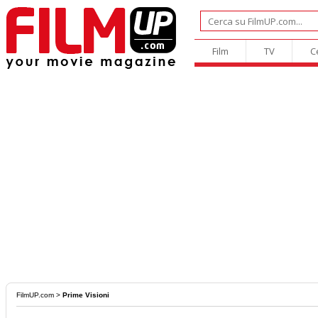
Film
TV
C
FilmUP.com
>
Prime Visioni