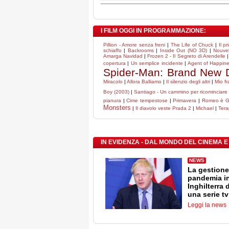
I FILM OGGI IN PROGRAMMAZIONE:
Pillion - Amore senza freni
|
The Life of Chuck
|
Il pr
schiaffo
|
Backrooms
|
Inside Out (NO 3D)
|
Nouve
Amarga Navidad
|
Frozen 2 - Il Segreto di Arendelle
copertura
|
Un semplice incidente
|
Agent of Happiness
Spider-Man: Brand New 
Miracolo
|
Allora Balliamo
|
Il silenzio degli altri
|
Mio fr
Boy (2003)
|
Santiago - Un cammino per ricominciare
pianura
|
Cime tempestose
|
Primavera
|
Romeo è Gi
Monsters
|
Il diavolo veste Prada 2
|
Michael
|
Tera
IN EVIDENZA - DAL MONDO DEL CINEMA E
NEWS
La gestione
pandemia i
Inghilterra 
una serie tv
Leggi la news