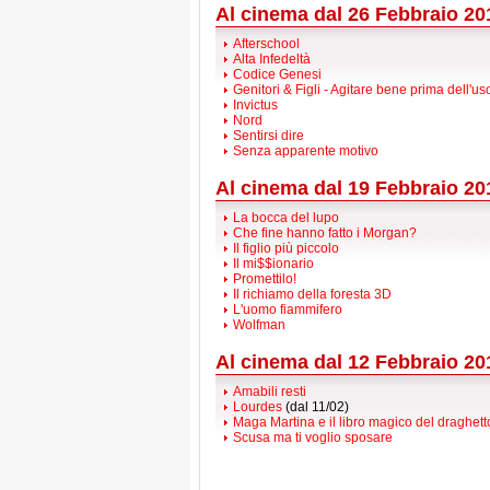
Al cinema dal 26 Febbraio 20
Afterschool
Alta Infedeltà
Codice Genesi
Genitori & Figli - Agitare bene prima dell'us
Invictus
Nord
Sentirsi dire
Senza apparente motivo
Al cinema dal 19 Febbraio 20
La bocca del lupo
Che fine hanno fatto i Morgan?
Il figlio più piccolo
Il mi$$ionario
Promettilo!
Il richiamo della foresta 3D
L'uomo fiammifero
Wolfman
Al cinema dal 12 Febbraio 20
Amabili resti
Lourdes
(dal 11/02)
Maga Martina e il libro magico del draghett
Scusa ma ti voglio sposare