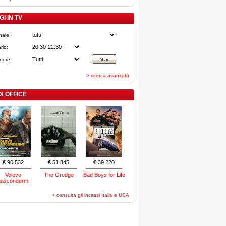
I IN TV
nale:
rio:
nere:
> ricerca avanzata
X OFFICE
€ 90.532
€ 51.845
€ 39.220
Volevo
The Grudge
Bad Boys for Life
nascondermi
> consulta gli incassi Italia e USA