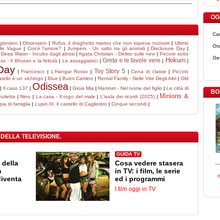
OGG
Ca
igioniero
|
Obsession
|
Rufus, il draghetto marino che non sapeva nuotare
|
Ultimo
Ora
lle Vague
|
Cos'è l'amore?
|
Jumpers - Un salto tra gli animali
|
Disclosure Day
|
|
Deep Water - Incubo dagli abissi
|
Agata Christian - Delitto sulle nevi
|
Pecore sotto
Ge
Hokum
Greta e le favole vere
 - Il Bhutan e la felicità
|
Le assaggiatrici
|
|
|
Day
Toy Story 5
|
Francesco
|
L'Hangar Rosso
|
|
Cena di classe
|
Piccolo
atello è un vichingo
|
Blue
|
Buen Camino
|
Rental Family - Nelle Vite Degli Altri
|
Old
Odissea
|
Il caso 137
|
|
Gioia Mia
|
Hamnet - Nel nome del figlio
|
Le città di
BO
Minions &
ulietta
|
Nino
|
La casa - Il rogo del male
|
L'isola dei ricordi (2025)
|
pia di famiglia
|
Lupin III: Il castello di Cagliostro
|
Cinque secondi
|
 DELLA TELEVISIONE.
GUIDA TV
 della
Cosa vedere stasera
n
in TV: i film, le serie
diventa
ed i programmi
I film oggi in TV