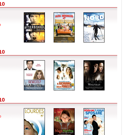
10
o
10
10
o