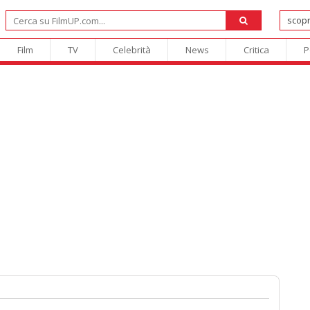
Film
TV
Celebrità
News
Critica
P