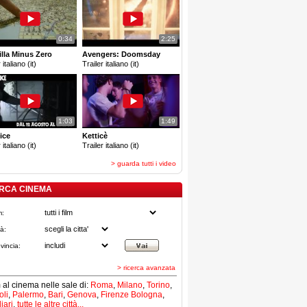
0:34
2:25
lla Minus Zero
Avengers: Doomsday
 italiano (it)
Trailer italiano (it)
1:03
1:49
ice
Ketticè
 italiano (it)
Trailer italiano (it)
> guarda tutti i video
RCA CINEMA
m:
tà:
vincia:
> ricerca avanzata
lm al cinema nelle sale di:
Roma
,
Milano
,
Torino
,
li
,
Palermo
,
Bari
,
Genova
,
Firenze
Bologna
,
iari
,
tutte le altre città...