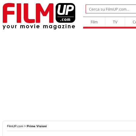
Film
TV
C
FilmUP.com
>
Prime Visioni