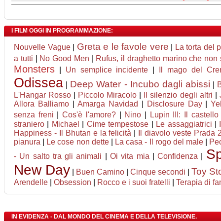
I FILM OGGI IN PROGRAMMAZIONE:
Greta e le favole vere
Nouvelle Vague
|
|
La torta del 
a tutti
|
No Good Men
|
Rufus, il draghetto marino che non
Monsters
|
Un semplice incidente
|
Il mago del Crem
Odissea
Deep Water - Incubo dagli abissi
|
|
L'Hangar Rosso
|
Piccolo Miracolo
|
Il silenzio degli altri
|
Allora Balliamo
|
Amarga Navidad
|
Disclosure Day
|
Ye
senza freni
|
Cos'è l'amore?
|
Nino
|
Lupin III: Il castell
straniero
|
Michael
|
Cime tempestose
|
Le assaggiatrici
|
Happiness - Il Bhutan e la felicità
|
Il diavolo veste Prada 
pianura
|
Le cose non dette
|
La casa - Il rogo del male
|
Pec
Sp
- Un salto tra gli animali
|
Oi vita mia
|
Confidenza
|
New Day
Toy St
|
Buen Camino
|
Cinque secondi
|
Arendelle
|
Obsession
|
Rocco e i suoi fratelli
|
Terapia di fa
IN EVIDENZA - DAL MONDO DEL CINEMA E DELLA TELEVISIONE.