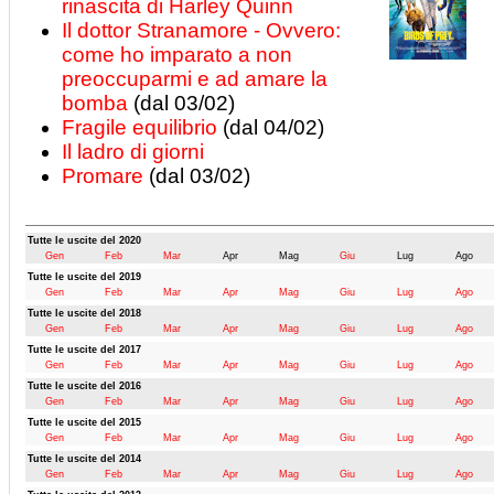
rinascita di Harley Quinn
Il dottor Stranamore - Ovvero:
come ho imparato a non
preoccuparmi e ad amare la
bomba
(dal 03/02)
Fragile equilibrio
(dal 04/02)
Il ladro di giorni
Promare
(dal 03/02)
Tutte le uscite del 2020
Gen
Feb
Mar
Apr
Mag
Giu
Lug
Ago
Tutte le uscite del 2019
Gen
Feb
Mar
Apr
Mag
Giu
Lug
Ago
Tutte le uscite del 2018
Gen
Feb
Mar
Apr
Mag
Giu
Lug
Ago
Tutte le uscite del 2017
Gen
Feb
Mar
Apr
Mag
Giu
Lug
Ago
Tutte le uscite del 2016
Gen
Feb
Mar
Apr
Mag
Giu
Lug
Ago
Tutte le uscite del 2015
Gen
Feb
Mar
Apr
Mag
Giu
Lug
Ago
Tutte le uscite del 2014
Gen
Feb
Mar
Apr
Mag
Giu
Lug
Ago