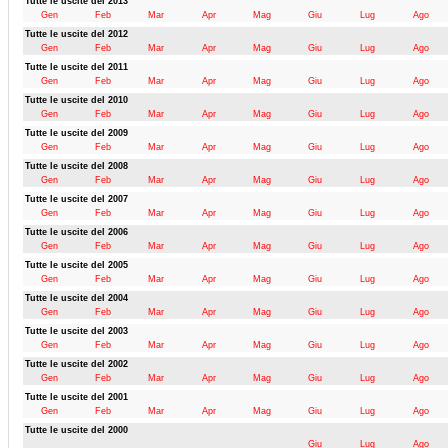
Tutte le uscite del 2013
Gen
Feb
Mar
Apr
Mag
Giu
Lug
Ago
Tutte le uscite del 2012
Gen
Feb
Mar
Apr
Mag
Giu
Lug
Ago
Tutte le uscite del 2011
Gen
Feb
Mar
Apr
Mag
Giu
Lug
Ago
Tutte le uscite del 2010
Gen
Feb
Mar
Apr
Mag
Giu
Lug
Ago
Tutte le uscite del 2009
Gen
Feb
Mar
Apr
Mag
Giu
Lug
Ago
Tutte le uscite del 2008
Gen
Feb
Mar
Apr
Mag
Giu
Lug
Ago
Tutte le uscite del 2007
Gen
Feb
Mar
Apr
Mag
Giu
Lug
Ago
Tutte le uscite del 2006
Gen
Feb
Mar
Apr
Mag
Giu
Lug
Ago
Tutte le uscite del 2005
Gen
Feb
Mar
Apr
Mag
Giu
Lug
Ago
Tutte le uscite del 2004
Gen
Feb
Mar
Apr
Mag
Giu
Lug
Ago
Tutte le uscite del 2003
Gen
Feb
Mar
Apr
Mag
Giu
Lug
Ago
Tutte le uscite del 2002
Gen
Feb
Mar
Apr
Mag
Giu
Lug
Ago
Tutte le uscite del 2001
Gen
Feb
Mar
Apr
Mag
Giu
Lug
Ago
Tutte le uscite del 2000
Giu
Lug
Ago