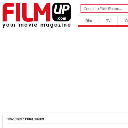
Film
TV
C
FilmUP.com
>
Prime Visioni