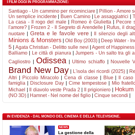
I FILM OGGI IN PROGRAMMAZIONE:
Santiago - Un cammino per ricominciare
|
Pillion - Amore s
Un semplice incidente
|
Buen Camino
|
Le assaggiatrici
|
T
La casa - Il rogo del male
|
Romeo è Giulietta
|
Pecore s
l'amore?
|
Frozen 2 - Il Segreto di Arendelle
|
Rufus, il dr
Greta e le favole vere
nuotare
|
|
Il silenzio degli alt
Minions & Monsters
|
Old Boy (2003)
|
Deep Water - In
5
|
Agata Christian - Delitto sulle nevi
|
Agent of Happiness -
Balliamo
|
Le città di pianura
|
Jumpers - Un salto tra gli a
Odissea
Cagliostro
|
|
Ultimo schiaffo
|
Nouvelle 
Brand New Day
|
L'isola dei ricordi (2025)
|
Re
Altri
|
Piccolo Miracolo
|
Cena di classe
|
Blue
|
Il caso
famiglia
|
Disclosure Day
|
Cime tempestose
|
Mio fratel
Hokum
Michael
|
Il diavolo veste Prada 2
|
Il prigioniero
|
(NO 3D)
|
Hamnet - Nel nome del figlio
|
Cinque secondi
|
IN EVIDENZA - DAL MONDO DEL CINEMA E DELLA TELEVISIONE.
NEWS
La gestione della