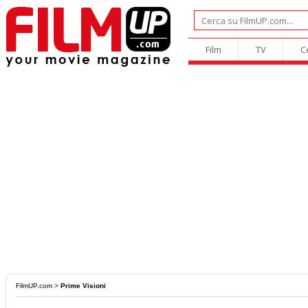
Film
TV
C
FilmUP.com
>
Prime Visioni