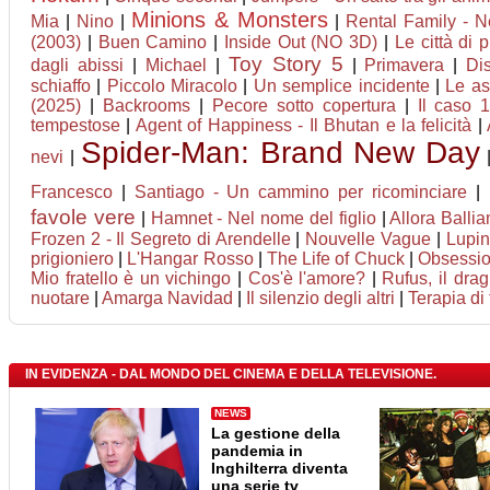
Minions & Monsters
Mia
|
Nino
|
|
Rental Family - Ne
(2003)
|
Buen Camino
|
Inside Out (NO 3D)
|
Le città di 
Toy Story 5
dagli abissi
|
Michael
|
|
Primavera
|
Di
schiaffo
|
Piccolo Miracolo
|
Un semplice incidente
|
Le as
(2025)
|
Backrooms
|
Pecore sotto copertura
|
Il caso 
tempestose
|
Agent of Happiness - Il Bhutan e la felicità
|
Spider-Man: Brand New Day
nevi
|
Francesco
|
Santiago - Un cammino per ricominciare
|
favole vere
|
Hamnet - Nel nome del figlio
|
Allora Balli
Frozen 2 - Il Segreto di Arendelle
|
Nouvelle Vague
|
Lupin 
prigioniero
|
L'Hangar Rosso
|
The Life of Chuck
|
Obsessi
Mio fratello è un vichingo
|
Cos'è l'amore?
|
Rufus, il dra
nuotare
|
Amarga Navidad
|
Il silenzio degli altri
|
Terapia di
IN EVIDENZA - DAL MONDO DEL CINEMA E DELLA TELEVISIONE.
NEWS
La gestione della
pandemia in
Inghilterra diventa
una serie tv