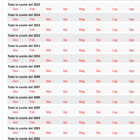
Tutte le uscite del 2015
Gen
Feb
Mar
Apr
Mag
Giu
Lug
Ago
Tutte le uscite del 2014
Gen
Feb
Mar
Apr
Mag
Giu
Lug
Ago
Tutte le uscite del 2013
Gen
Feb
Mar
Apr
Mag
Giu
Lug
Ago
Tutte le uscite del 2012
Gen
Feb
Mar
Apr
Mag
Giu
Lug
Ago
Tutte le uscite del 2011
Gen
Feb
Mar
Apr
Mag
Giu
Lug
Ago
Tutte le uscite del 2010
Gen
Feb
Mar
Apr
Mag
Giu
Lug
Ago
Tutte le uscite del 2009
Gen
Feb
Mar
Apr
Mag
Giu
Lug
Ago
Tutte le uscite del 2008
Gen
Feb
Mar
Apr
Mag
Giu
Lug
Ago
Tutte le uscite del 2007
Gen
Feb
Mar
Apr
Mag
Giu
Lug
Ago
Tutte le uscite del 2006
Gen
Feb
Mar
Apr
Mag
Giu
Lug
Ago
Tutte le uscite del 2005
Gen
Feb
Mar
Apr
Mag
Giu
Lug
Ago
Tutte le uscite del 2004
Gen
Feb
Mar
Apr
Mag
Giu
Lug
Ago
Tutte le uscite del 2003
Gen
Feb
Mar
Apr
Mag
Giu
Lug
Ago
Tutte le uscite del 2002