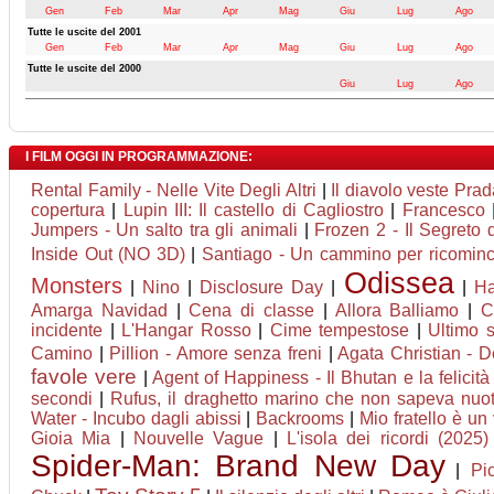
Gen
Feb
Mar
Apr
Mag
Giu
Lug
Ago
Tutte le uscite del 2001
Gen
Feb
Mar
Apr
Mag
Giu
Lug
Ago
Tutte le uscite del 2000
Giu
Lug
Ago
I FILM OGGI IN PROGRAMMAZIONE:
Rental Family - Nelle Vite Degli Altri
|
Il diavolo veste Prad
copertura
|
Lupin III: Il castello di Cagliostro
|
Francesco
Jumpers - Un salto tra gli animali
|
Frozen 2 - Il Segreto 
Inside Out (NO 3D)
|
Santiago - Un cammino per ricominc
Odissea
Monsters
|
Nino
|
Disclosure Day
|
|
Ha
Amarga Navidad
|
Cena di classe
|
Allora Balliamo
|
C
incidente
|
L'Hangar Rosso
|
Cime tempestose
|
Ultimo s
Camino
|
Pillion - Amore senza freni
|
Agata Christian - De
favole vere
|
Agent of Happiness - Il Bhutan e la felicità
secondi
|
Rufus, il draghetto marino che non sapeva nuo
Water - Incubo dagli abissi
|
Backrooms
|
Mio fratello è un
Gioia Mia
|
Nouvelle Vague
|
L'isola dei ricordi (2025)
Spider-Man: Brand New Day
|
Pi