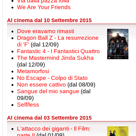
Via dalla pazza folla
We Are Your Friends
Al cinema dal 10 Settembre 2015
Dove eravamo rimasti
Dragon Ball Z - La resurrezione
di 'F'
(dal 12/09)
Fantastic 4 - I Fantastici Quattro
The Mastermind Jinda Sukha
(dal 12/09)
Metamorfosi
No Escape - Colpo di Stato
Non essere cattivo
(dal 08/09)
Sangue del mio sangue
(dal
09/09)
Self/less
Al cinema dal 03 Settembre 2015
L'attacco dei giganti - Il Film:
parte II
(dal 01/09)