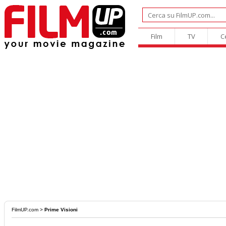
Film
TV
C
FilmUP.com
>
Prime Visioni