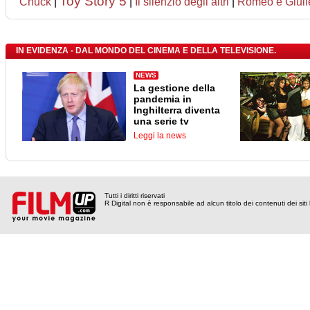
Toy Story 5
Chuck
|
|
Il silenzio degli altri
|
Romeo è Giuli
IN EVIDENZA - DAL MONDO DEL CINEMA E DELLA TELEVISIONE.
NEWS
La gestione della
pandemia in
Inghilterra diventa
una serie tv
Leggi la news
Tutti i diritti riservati
R Digital non è responsabile ad alcun titolo dei contenuti dei siti l