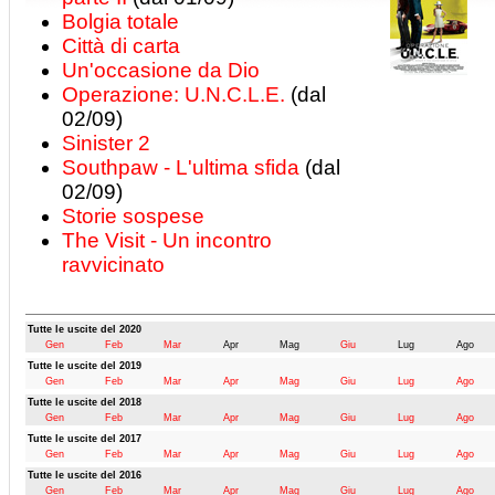
Bolgia totale
Città di carta
Un'occasione da Dio
Operazione: U.N.C.L.E.
(dal
02/09)
Sinister 2
Southpaw - L'ultima sfida
(dal
02/09)
Storie sospese
The Visit - Un incontro
ravvicinato
Tutte le uscite del 2020
Gen
Feb
Mar
Apr
Mag
Giu
Lug
Ago
Tutte le uscite del 2019
Gen
Feb
Mar
Apr
Mag
Giu
Lug
Ago
Tutte le uscite del 2018
Gen
Feb
Mar
Apr
Mag
Giu
Lug
Ago
Tutte le uscite del 2017
Gen
Feb
Mar
Apr
Mag
Giu
Lug
Ago
Tutte le uscite del 2016
Gen
Feb
Mar
Apr
Mag
Giu
Lug
Ago