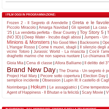
I FILM OGGI IN PROGRAMMAZIONE:
Greta e le favol
Frozen 2 - Il Segreto di Arendelle
|
Piccolo Miracolo
|
Amarga Navidad
|
Gli spietati
|
La casa -
Toy Story 5
'25
|
La vendetta perfetta - Bear Country
|
|
T
(NO 3D)
|
Deep Water - Incubo dagli abissi
|
Jumpers - Un s
Minions & Monsters
|
No Good Men
|
Backrooms
|
Ope
L'Hangar Rosso
|
Come ti muovi, sbagli
|
Il silenzio degli a
vicino Totoro
|
Jurassic World - La rinascita
|
Cos'è l'am
draghetto marino che non sapeva nuotare
|
Lo chiamava R
Gioia Mia
|
Cena di classe
|
Allora Balliamo
|
Il delitto del 3
Brand New Day
|
The Drama - Un segreto è p
Project Hail Mary
|
Pecore sotto copertura
|
Election Day
|
semplice incidente
|
Obsession
|
Lupin III: Il castello di Cag
Hokum
Norimberga
|
|
Le assaggiatrici
|
Cime tempestos
Agent of Happiness - Il Bhutan e la felicità
|
Scary Movie
|
V