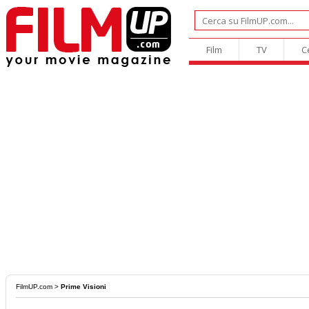
Film
TV
C
FilmUP.com
>
Prime Visioni