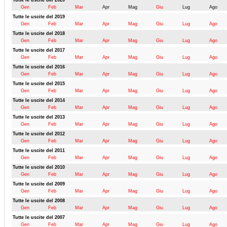
Tutte le uscite del 2020
Gen
Feb
Mar
Apr
Mag
Giu
Lug
Ago
Tutte le uscite del 2019
Gen
Feb
Mar
Apr
Mag
Giu
Lug
Ago
Tutte le uscite del 2018
Gen
Feb
Mar
Apr
Mag
Giu
Lug
Ago
Tutte le uscite del 2017
Gen
Feb
Mar
Apr
Mag
Giu
Lug
Ago
Tutte le uscite del 2016
Gen
Feb
Mar
Apr
Mag
Giu
Lug
Ago
Tutte le uscite del 2015
Gen
Feb
Mar
Apr
Mag
Giu
Lug
Ago
Tutte le uscite del 2014
Gen
Feb
Mar
Apr
Mag
Giu
Lug
Ago
Tutte le uscite del 2013
Gen
Feb
Mar
Apr
Mag
Giu
Lug
Ago
Tutte le uscite del 2012
Gen
Feb
Mar
Apr
Mag
Giu
Lug
Ago
Tutte le uscite del 2011
Gen
Feb
Mar
Apr
Mag
Giu
Lug
Ago
Tutte le uscite del 2010
Gen
Feb
Mar
Apr
Mag
Giu
Lug
Ago
Tutte le uscite del 2009
Gen
Feb
Mar
Apr
Mag
Giu
Lug
Ago
Tutte le uscite del 2008
Gen
Feb
Mar
Apr
Mag
Giu
Lug
Ago
Tutte le uscite del 2007
Gen
Feb
Mar
Apr
Mag
Giu
Lug
Ago