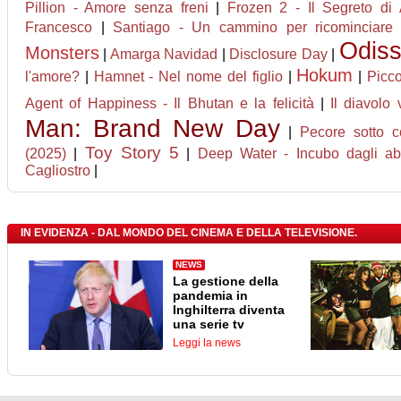
Pillion - Amore senza freni
|
Frozen 2 - Il Segreto di 
Francesco
|
Santiago - Un cammino per ricominciare
Odis
Monsters
|
Amarga Navidad
|
Disclosure Day
|
Hokum
l'amore?
|
Hamnet - Nel nome del figlio
|
|
Picco
Agent of Happiness - Il Bhutan e la felicità
|
Il diavolo
Man: Brand New Day
|
Pecore sotto c
Toy Story 5
(2025)
|
|
Deep Water - Incubo dagli ab
Cagliostro
|
IN EVIDENZA - DAL MONDO DEL CINEMA E DELLA TELEVISIONE.
NEWS
La gestione della
pandemia in
Inghilterra diventa
una serie tv
Leggi la news