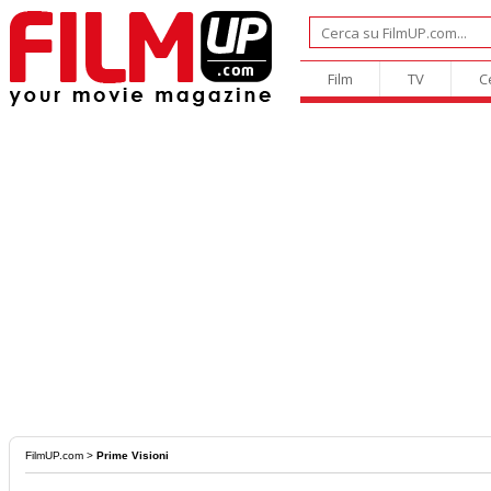
Film
TV
C
FilmUP.com
>
Prime Visioni