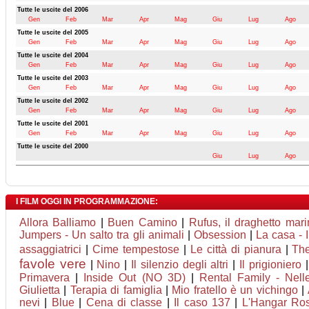
Tutte le uscite del 2006
Gen
Feb
Mar
Apr
Mag
Giu
Lug
Ago
Tutte le uscite del 2005
Gen
Feb
Mar
Apr
Mag
Giu
Lug
Ago
Tutte le uscite del 2004
Gen
Feb
Mar
Apr
Mag
Giu
Lug
Ago
Tutte le uscite del 2003
Gen
Feb
Mar
Apr
Mag
Giu
Lug
Ago
Tutte le uscite del 2002
Gen
Feb
Mar
Apr
Mag
Giu
Lug
Ago
Tutte le uscite del 2001
Gen
Feb
Mar
Apr
Mag
Giu
Lug
Ago
Tutte le uscite del 2000
Giu
Lug
Ago
I FILM OGGI IN PROGRAMMAZIONE:
Allora Balliamo
|
Buen Camino
|
Rufus, il draghetto ma
Jumpers - Un salto tra gli animali
|
Obsession
|
La casa - 
assaggiatrici
|
Cime tempestose
|
Le città di pianura
|
The
favole vere
|
Nino
|
Il silenzio degli altri
|
Il prigioniero
Primavera
|
Inside Out (NO 3D)
|
Rental Family - Nelle
Giulietta
|
Terapia di famiglia
|
Mio fratello è un vichingo
|
nevi
|
Blue
|
Cena di classe
|
Il caso 137
|
L'Hangar Ro