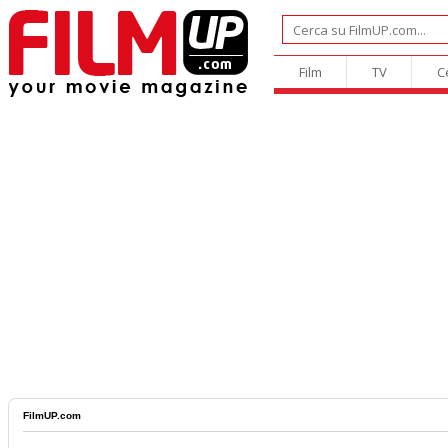
Film
TV
C
FilmUP.com