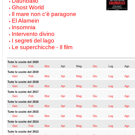
Daunbailò
Ghost World
Il mare non c'è paragone
El Alamein
Insomnia
Intervento divino
I segreti del lago
Le superchicche - Il film
Tutte le uscite del 2020
Gen
Feb
Mar
Apr
Mag
Giu
Lug
Ago
Tutte le uscite del 2019
Gen
Feb
Mar
Apr
Mag
Giu
Lug
Ago
Tutte le uscite del 2018
Gen
Feb
Mar
Apr
Mag
Giu
Lug
Ago
Tutte le uscite del 2017
Gen
Feb
Mar
Apr
Mag
Giu
Lug
Ago
Tutte le uscite del 2016
Gen
Feb
Mar
Apr
Mag
Giu
Lug
Ago
Tutte le uscite del 2015
Gen
Feb
Mar
Apr
Mag
Giu
Lug
Ago
Tutte le uscite del 2014
Gen
Feb
Mar
Apr
Mag
Giu
Lug
Ago
Tutte le uscite del 2013