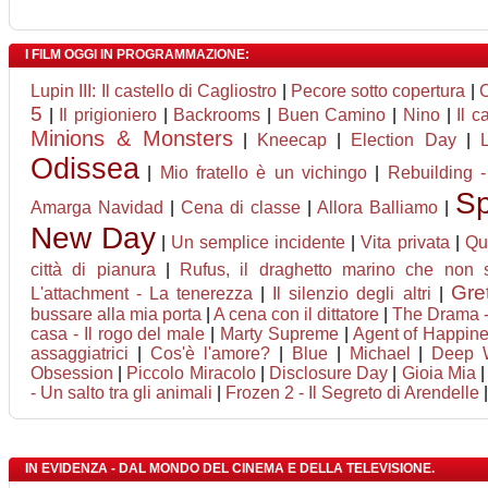
I FILM OGGI IN PROGRAMMAZIONE:
Lupin III: Il castello di Cagliostro
|
Pecore sotto copertura
|
5
|
Il prigioniero
|
Backrooms
|
Buen Camino
|
Nino
|
Il 
Minions & Monsters
|
Kneecap
|
Election Day
|
Odissea
|
Mio fratello è un vichingo
|
Rebuilding -
Sp
Amarga Navidad
|
Cena di classe
|
Allora Balliamo
|
New Day
|
Un semplice incidente
|
Vita privata
|
Qu
città di pianura
|
Rufus, il draghetto marino che non 
Gre
L'attachment - La tenerezza
|
Il silenzio degli altri
|
bussare alla mia porta
|
A cena con il dittatore
|
The Drama -
casa - Il rogo del male
|
Marty Supreme
|
Agent of Happiness
assaggiatrici
|
Cos'è l'amore?
|
Blue
|
Michael
|
Deep W
Obsession
|
Piccolo Miracolo
|
Disclosure Day
|
Gioia Mia
- Un salto tra gli animali
|
Frozen 2 - Il Segreto di Arendelle
|
IN EVIDENZA - DAL MONDO DEL CINEMA E DELLA TELEVISIONE.