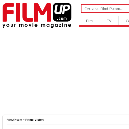
Film
TV
C
FilmUP.com
>
Prime Visioni