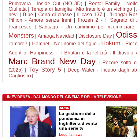
Primavera
|
Inside Out (NO 3D)
|
Rental Family - Nelle
Giulietta
|
Terapia di famiglia
|
Mio fratello è un vichingo
|
nevi
|
Blue
|
Cena di classe
|
Il caso 137
|
L'Hangar Ro
Pillion - Amore senza freni
|
Frozen 2 - Il Segreto di 
Francesco
|
Santiago - Un cammino per ricominciare
Odis
Monsters
|
Amarga Navidad
|
Disclosure Day
|
Hokum
l'amore?
|
Hamnet - Nel nome del figlio
|
|
Picco
Agent of Happiness - Il Bhutan e la felicità
|
Il diavolo
Man: Brand New Day
|
Pecore sotto c
Toy Story 5
(2025)
|
|
Deep Water - Incubo dagli ab
Cagliostro
|
IN EVIDENZA - DAL MONDO DEL CINEMA E DELLA TELEVISIONE.
NEWS
La gestione della
pandemia in
Inghilterra diventa
una serie tv
Leggi la news