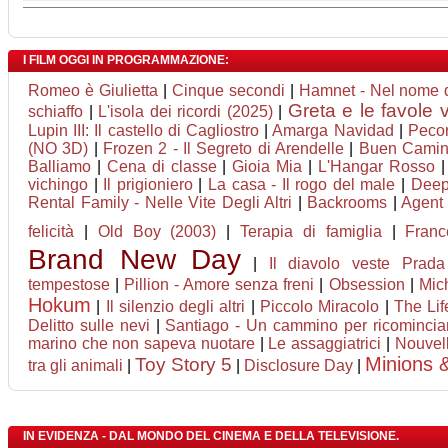
I FILM OGGI IN PROGRAMMAZIONE:
Romeo è Giulietta
|
Cinque secondi
|
Hamnet - Nel nome de
Greta e le favole 
schiaffo
|
L'isola dei ricordi (2025)
|
Lupin III: Il castello di Cagliostro
|
Amarga Navidad
|
Pecor
(NO 3D)
|
Frozen 2 - Il Segreto di Arendelle
|
Buen Cami
Balliamo
|
Cena di classe
|
Gioia Mia
|
L'Hangar Rosso
vichingo
|
Il prigioniero
|
La casa - Il rogo del male
|
Deep 
Rental Family - Nelle Vite Degli Altri
|
Backrooms
|
Agent 
felicità
|
Old Boy (2003)
|
Terapia di famiglia
|
Franc
Brand New Day
|
Il diavolo veste Prad
tempestose
|
Pillion - Amore senza freni
|
Obsession
|
Mic
Hokum
|
Il silenzio degli altri
|
Piccolo Miracolo
|
The Lif
Delitto sulle nevi
|
Santiago - Un cammino per ricomincia
marino che non sapeva nuotare
|
Le assaggiatrici
|
Nouvel
Minions 
Toy Story 5
tra gli animali
|
|
Disclosure Day
|
IN EVIDENZA - DAL MONDO DEL CINEMA E DELLA TELEVISIONE.