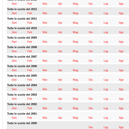
Gen
Feb
Mar
Apr
Mag
Giu
Lug
Ago
Tutte le uscite del 2012
Gen
Feb
Mar
Apr
Mag
Giu
Lug
Ago
Tutte le uscite del 2011
Gen
Feb
Mar
Apr
Mag
Giu
Lug
Ago
Tutte le uscite del 2010
Gen
Feb
Mar
Apr
Mag
Giu
Lug
Ago
Tutte le uscite del 2009
Gen
Feb
Mar
Apr
Mag
Giu
Lug
Ago
Tutte le uscite del 2008
Gen
Feb
Mar
Apr
Mag
Giu
Lug
Ago
Tutte le uscite del 2007
Gen
Feb
Mar
Apr
Mag
Giu
Lug
Ago
Tutte le uscite del 2006
Gen
Feb
Mar
Apr
Mag
Giu
Lug
Ago
Tutte le uscite del 2005
Gen
Feb
Mar
Apr
Mag
Giu
Lug
Ago
Tutte le uscite del 2004
Gen
Feb
Mar
Apr
Mag
Giu
Lug
Ago
Tutte le uscite del 2003
Gen
Feb
Mar
Apr
Mag
Giu
Lug
Ago
Tutte le uscite del 2002
Gen
Feb
Mar
Apr
Mag
Giu
Lug
Ago
Tutte le uscite del 2001
Gen
Feb
Mar
Apr
Mag
Giu
Lug
Ago
Tutte le uscite del 2000
Giu
Lug
Ago