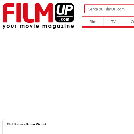
Film
TV
C
FilmUP.com
>
Prime Visioni