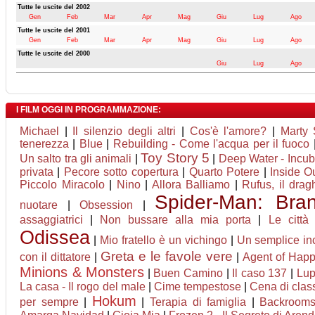
Tutte le uscite del 2002
Gen
Feb
Mar
Apr
Mag
Giu
Lug
Ago
Tutte le uscite del 2001
Gen
Feb
Mar
Apr
Mag
Giu
Lug
Ago
Tutte le uscite del 2000
Giu
Lug
Ago
I FILM OGGI IN PROGRAMMAZIONE:
Michael
|
Il silenzio degli altri
|
Cos'è l'amore?
|
Marty
tenerezza
|
Blue
|
Rebuilding - Come l'acqua per il fuoco
Toy Story 5
Un salto tra gli animali
|
|
Deep Water - Incub
privata
|
Pecore sotto copertura
|
Quarto Potere
|
Inside O
Piccolo Miracolo
|
Nino
|
Allora Balliamo
|
Rufus, il dra
Spider-Man: Br
nuotare
|
Obsession
|
assaggiatrici
|
Non bussare alla mia porta
|
Le città
Odissea
|
Mio fratello è un vichingo
|
Un semplice in
Greta e le favole vere
con il dittatore
|
|
Agent of Happi
Minions & Monsters
|
Buen Camino
|
Il caso 137
|
Lupi
La casa - Il rogo del male
|
Cime tempestose
|
Cena di clas
Hokum
per sempre
|
|
Terapia di famiglia
|
Backroom