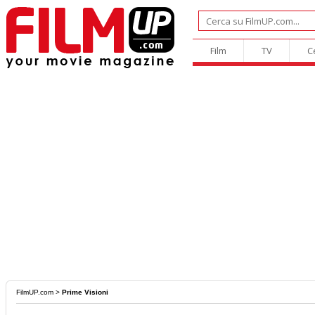
Film
TV
C
FilmUP.com
>
Prime Visioni