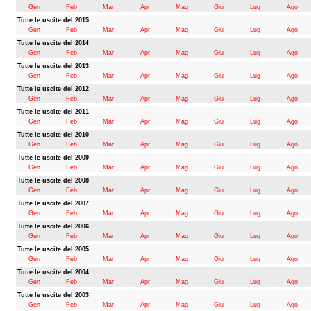
Gen
Feb
Mar
Apr
Mag
Giu
Lug
Ago
Tutte le uscite del 2015
Gen
Feb
Mar
Apr
Mag
Giu
Lug
Ago
Tutte le uscite del 2014
Gen
Feb
Mar
Apr
Mag
Giu
Lug
Ago
Tutte le uscite del 2013
Gen
Feb
Mar
Apr
Mag
Giu
Lug
Ago
Tutte le uscite del 2012
Gen
Feb
Mar
Apr
Mag
Giu
Lug
Ago
Tutte le uscite del 2011
Gen
Feb
Mar
Apr
Mag
Giu
Lug
Ago
Tutte le uscite del 2010
Gen
Feb
Mar
Apr
Mag
Giu
Lug
Ago
Tutte le uscite del 2009
Gen
Feb
Mar
Apr
Mag
Giu
Lug
Ago
Tutte le uscite del 2008
Gen
Feb
Mar
Apr
Mag
Giu
Lug
Ago
Tutte le uscite del 2007
Gen
Feb
Mar
Apr
Mag
Giu
Lug
Ago
Tutte le uscite del 2006
Gen
Feb
Mar
Apr
Mag
Giu
Lug
Ago
Tutte le uscite del 2005
Gen
Feb
Mar
Apr
Mag
Giu
Lug
Ago
Tutte le uscite del 2004
Gen
Feb
Mar
Apr
Mag
Giu
Lug
Ago
Tutte le uscite del 2003
Gen
Feb
Mar
Apr
Mag
Giu
Lug
Ago