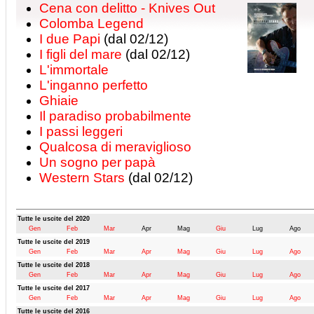
Cena con delitto - Knives Out
Colomba Legend
I due Papi
(dal 02/12)
I figli del mare
(dal 02/12)
L'immortale
L'inganno perfetto
Ghiaie
Il paradiso probabilmente
I passi leggeri
Qualcosa di meraviglioso
Un sogno per papà
Western Stars
(dal 02/12)
Tutte le uscite del 2020
Gen
Feb
Mar
Apr
Mag
Giu
Lug
Ago
Tutte le uscite del 2019
Gen
Feb
Mar
Apr
Mag
Giu
Lug
Ago
Tutte le uscite del 2018
Gen
Feb
Mar
Apr
Mag
Giu
Lug
Ago
Tutte le uscite del 2017
Gen
Feb
Mar
Apr
Mag
Giu
Lug
Ago
Tutte le uscite del 2016