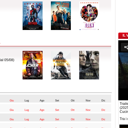
IL
5
al 05/08)
Giu
Lug
Ago
Set
Ott
Nov
Dic
Traile
(2025
Giu
Lug
Ago
Set
Ott
Nov
Dic
Cucine
Tra i
Giu
Lug
Ago
Set
Ott
Nov
Dic