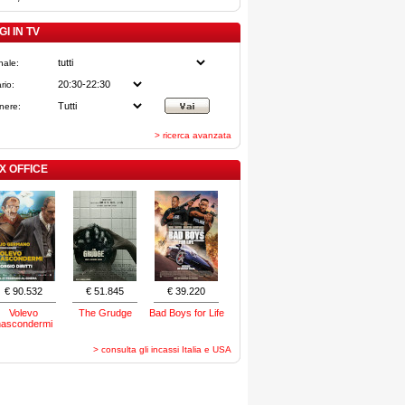
I IN TV
nale:
rio:
nere:
> ricerca avanzata
X OFFICE
€ 90.532
€ 51.845
€ 39.220
Volevo
The Grudge
Bad Boys for Life
nascondermi
> consulta gli incassi Italia e USA