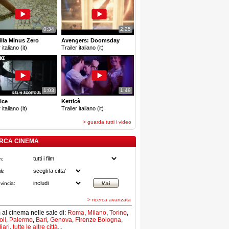
0:34
2:25
lla Minus Zero
Avengers: Doomsday
 italiano (it)
Trailer italiano (it)
1:03
1:49
ice
Ketticè
 italiano (it)
Trailer italiano (it)
> guarda tutti i video
RCA CINEMA
m:
tà:
vincia:
> ricerca avanzata
lm al cinema nelle sale di:
Roma
,
Milano
,
Torino
,
li
,
Palermo
,
Bari
,
Genova
,
Firenze
Bologna
,
iari
,
tutte le altre città...