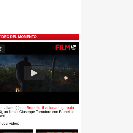
 VIDEO DEL MOMENTO
r italiano (it) per
Brunello, il visionario garbato
), un film di Giuseppe Tornatore con Brunello
lli, ,.
 nuovi video: