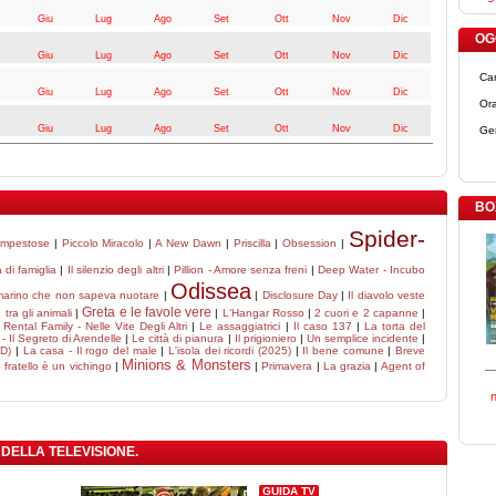
Giu
Lug
Ago
Set
Ott
Nov
Dic
OGG
Giu
Lug
Ago
Set
Ott
Nov
Dic
Ca
Giu
Lug
Ago
Set
Ott
Nov
Dic
Ora
Giu
Lug
Ago
Set
Ott
Nov
Dic
Ge
BO
Spider-
empestose
|
Piccolo Miracolo
|
A New Dawn
|
Priscilla
|
Obsession
|
 di famiglia
|
Il silenzio degli altri
|
Pillion - Amore senza freni
|
Deep Water - Incubo
Odissea
 marino che non sapeva nuotare
|
|
Disclosure Day
|
Il diavolo veste
Greta e le favole vere
tra gli animali
|
|
L'Hangar Rosso
|
2 cuori e 2 capanne
|
|
Rental Family - Nelle Vite Degli Altri
|
Le assaggiatrici
|
Il caso 137
|
La torta del
- Il Segreto di Arendelle
|
Le città di pianura
|
Il prigioniero
|
Un semplice incidente
|
3D)
|
La casa - Il rogo del male
|
L'isola dei ricordi (2025)
|
Il bene comune
|
Breve
Minions & Monsters
 fratello è un vichingo
|
|
Primavera
|
La grazia
|
Agent of
 DELLA TELEVISIONE.
GUIDA TV