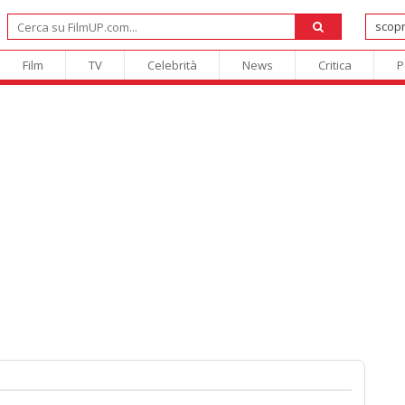
Film
TV
Celebrità
News
Critica
P