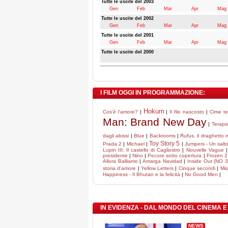
Tutte le uscite del 2003
Gen
Feb
Mar
Apr
Mag
Tutte le uscite del 2002
Gen
Feb
Mar
Apr
Mag
Tutte le uscite del 2001
Gen
Feb
Mar
Apr
Mag
Tutte le uscite del 2000
I FILM OGGI IN PROGRAMMAZIONE:
Hokum
Cos'è l'amore?
|
|
Il filo nascosto
|
Cime t
Man: Brand New Day
|
Terapia
dagli abissi
|
Blue
|
Backrooms
|
Rufus, il draghetto
Toy Story 5
Prada 2
|
Michael
|
|
Jumpers - Un salto 
Lupin III: Il castello di Cagliostro
|
Nouvelle Vague
presidente
|
Nino
|
Pecore sotto copertura
|
Frozen 2 
Allora Balliamo
|
Amarga Navidad
|
Inside Out (NO 
storia d'amore
|
Yellow Letters
|
Cinque secondi
|
Mio
Happiness - Il Bhutan e la felicità
|
No Good Men
|
IN EVIDENZA - DAL MONDO DEL CINEMA E
NEWS