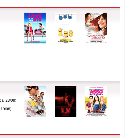
5
5
dal 23/08)
 19/08)
5