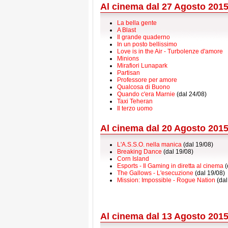
Al cinema dal 27 Agosto 201
La bella gente
A Blast
Il grande quaderno
In un posto bellissimo
Love is in the Air - Turbolenze d'amore
Minions
Mirafiori Lunapark
Partisan
Professore per amore
Qualcosa di Buono
Quando c'era Marnie
(dal 24/08)
Taxi Teheran
Il terzo uomo
Al cinema dal 20 Agosto 201
L'A.S.S.O. nella manica
(dal 19/08)
Breaking Dance
(dal 19/08)
Corn Island
Esports - Il Gaming in diretta al cinema
(
The Gallows - L'esecuzione
(dal 19/08)
Mission: Impossible - Rogue Nation
(dal
Al cinema dal 13 Agosto 201