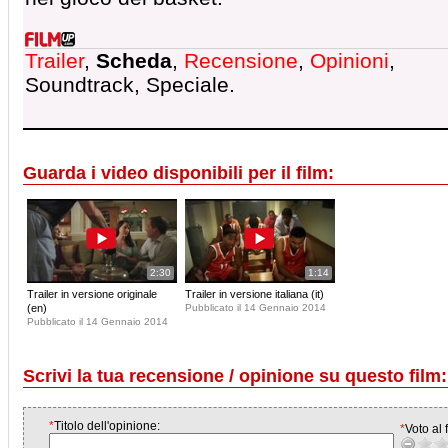
Trailer
,
Scheda
,
Recensione
,
Opinioni
,
Soundtrack, Speciale.
Guarda i video disponibili per il film:
2:30
1:14
Trailer in versione originale
Trailer in versione italiana (it)
(en)
Pubblicato il 14 Gennaio 2014
Pubblicato il 14 Gennaio 2014
Scrivi la tua recensione / opinione su questo film:
*
Titolo dell'opinione:
*
Voto al f