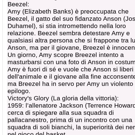
Beezel:
Amy (Elizabeth Banks) è preoccupata che
Beezel, il gatto del suo fidanzato Anson (Jo
Duhamel), si stia intromettendo nella loro
relazione. Beezel sembra detestare Amy e
qualsiasi altra persona che si frappone tra lu
Anson, ma per il giovane, Breezel è innocen
Un giorno, Amy scopre Breezel intento a
masturbarsi con una foto di Anson in costu
Amy è fuori di sé e vuole che Anson si liberi
dell'animale e il giovane alla fine acconsent
ma Breezel ha in servo per Amy un violento
epilogo.
Victory's Glory (La gloria della vittoria):
1959: l’allenatore Jackson (Terrence Howar
cerca di spiegare alla sua squadra di
pallacanestro, prima di un incontro con una
squadra di soli bianchi, la superiorità dei ner
nel gioco del basket.