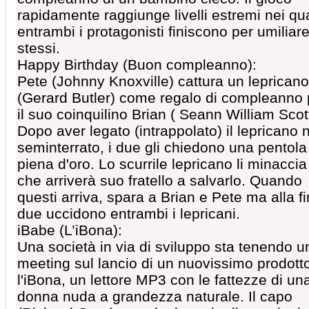
rapidamente raggiunge livelli estremi nei qua
entrambi i protagonisti finiscono per umiliar
stessi.
Happy Birthday (Buon compleanno):
Pete (Johnny Knoxville) cattura un lepricano
(Gerard Butler) come regalo di compleanno 
il suo coinquilino Brian ( Seann William Scott
Dopo aver legato (intrappolato) il lepricano 
seminterrato, i due gli chiedono una pentola
piena d'oro. Lo scurrile lepricano li minaccia
che arriverà suo fratello a salvarlo. Quando
questi arriva, spara a Brian e Pete ma alla fi
due uccidono entrambi i lepricani.
iBabe (L’iBona):
Una società in via di sviluppo sta tenendo u
meeting sul lancio di un nuovissimo prodott
l'iBona, un lettore MP3 con le fattezze di un
donna nuda a grandezza naturale. Il capo