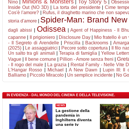
Minions & Monsters
Toy Story 5
Nino
|
|
|
Obsessi
Inside Out (NO 3D)
|
La torta del presidente
|
Cime temp
Cos'è l'amore?
|
Rufus, il draghetto marino che non sapev
Spider-Man: Brand New
storia d'amore
|
Odissea
dagli abissi
|
|
Agent of Happiness - Il Bhut
capanne
|
Il prigioniero
|
Disclosure Day
|
Mio fratello è un
- Il Segreto di Arendelle
|
Priscilla
|
Backrooms
|
Amarga
(2025)
|
Le assaggiatrici
|
Pecore sotto copertura
|
Il filo n
Un salto tra gli animali
|
Terapia di famiglia
|
Yellow Letter
Greta
Vague
|
Il bene comune
|
Pillion - Amore senza freni
|
- Il rogo del male
|
La grazia
|
Rental Family - Nelle Vite De
L'Hangar Rosso
|
Michael
|
A New Dawn
|
Lupin III: Il
Balliamo
|
Piccolo Miracolo
|
Un semplice incidente
|
No Go
IN EVIDENZA - DAL MONDO DEL CINEMA E DELLA TELEVISIONE.
NEWS
La gestione della
pandemia in
Inghilterra diventa
una serie tv