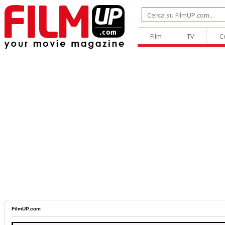
Film
TV
C
FilmUP.com