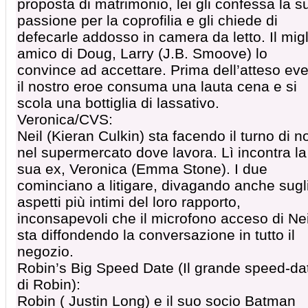
proposta di matrimonio, lei gli confessa la s
passione per la coprofilia e gli chiede di
defecarle addosso in camera da letto. Il migl
amico di Doug, Larry (J.B. Smoove) lo
convince ad accettare. Prima dell’atteso ev
il nostro eroe consuma una lauta cena e si
scola una bottiglia di lassativo.
Veronica/CVS:
Neil (Kieran Culkin) sta facendo il turno di n
nel supermercato dove lavora. Lì incontra la
sua ex, Veronica (Emma Stone). I due
cominciano a litigare, divagando anche sugl
aspetti più intimi del loro rapporto,
inconsapevoli che il microfono acceso di Nei
sta diffondendo la conversazione in tutto il
negozio.
Robin’s Big Speed Date (Il grande speed-da
di Robin):
Robin ( Justin Long) e il suo socio Batman