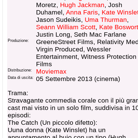
Moretz,
Hugh Jackman
, Josh
Duhamel,
Anna Faris
,
Kate Winsle
Jason Sudeikis,
Uma Thurman
,
Seann William Scott
,
Kate Boswor
Justin Long, Seth Mac Farlane
Produzione:
GreeneStreet Films, Relativity Med
Virgin Produced, Wessler
Entertainment, Witness Protection
Films
Distribuzione:
Moviemax
Data di uscita:
05 Settembre 2013 (cinema)
Trama:
Stravagante commedia corale con il più gra
cast mai visto in un solo film, suddivisa in 1
episodi:
The Catch (Un piccolo difetto):
Uuna donna (Kate Winslet) ha un
appuntamento al buio con un tipo (Hugh