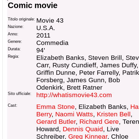
Comic movie
Titolo originale:
Movie 43
Nazione:
U.S.A.
Anno:
2011
Genere:
Commedia
Durata:
94'
Regia:
Elizabeth Banks, Steven Brill, Ste
Carr, Rusty Cundieff, James Duffy,
Griffin Dunne, Peter Farrelly, Patri
Forsberg, James Gunn, Bob
Odenkirk, Brett Ratner
Sito ufficiale:
http://whatismovie43.com
Cast:
Emma Stone
, Elizabeth Banks,
Ha
Berry
,
Naomi Watts
,
Kristen Bell
,
Gerard Butler
,
Richard Gere
, Tere
Howard,
Dennis Quaid
, Live
Schreiber,
Greg Kinnear
, Chloe