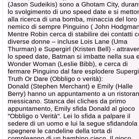
(Jason Sudeikis) sono a Ghotam City, duran
lo svolgimento di uno speed date e si metto
alla ricerca di una bomba, minaccia del loro
nemico di sempre Pinguino ( John Hodgman
Mentre Robin cerca di stabilire dei contatti 
diverse donne – incluse Lois Lane (Uma
Thurman) e Supergirl (Kristen Bell) - attrave
lo speed date, Batman si imbatte nella sua 
Wonder Woman (Leslie Bibb), e cerca di
fermare Pinguino dal fare esplodere Supergir
Truth Or Dare (Obbligo o verità):
Donald (Stephen Merchant) e Emily (Halle
Berry) hanno un appuntamento a un ristoran
messicano. Stanca dei cliches da primo
appuntamento, Emily sfida Donald al gioco
"Obbligo o Verità". Lei lo sfida a palpare il
sedere di un uomo e lui la segue sfidandola
spegnere le candeline della torta di
compleanno di un bambino cieco. Il gioco