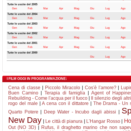
Tutte le uscite del 2005
Gen
Feb
Mar
Apr
Mag
Giu
Lug
Ago
Tutte le uscite del 2004
Gen
Feb
Mar
Apr
Mag
Giu
Lug
Ago
Tutte le uscite del 2003
Gen
Feb
Mar
Apr
Mag
Giu
Lug
Ago
Tutte le uscite del 2002
Gen
Feb
Mar
Apr
Mag
Giu
Lug
Ago
Tutte le uscite del 2001
Gen
Feb
Mar
Apr
Mag
Giu
Lug
Ago
Tutte le uscite del 2000
Giu
Lug
Ago
I FILM OGGI IN PROGRAMMAZIONE:
Cena di classe
|
Piccolo Miracolo
|
Cos'è l'amore?
|
Lupin
Buen Camino
|
Terapia di famiglia
|
Agent of Happines
Rebuilding - Come l'acqua per il fuoco
|
Il silenzio degli altri
rogo del male
|
A cena con il dittatore
|
The Drama - Un s
Sp
Quarto Potere
|
Deep Water - Incubo dagli abissi
|
New Day
H
|
Le città di pianura
|
L'Hangar Rosso
|
Out (NO 3D)
|
Rufus, il draghetto marino che non sape