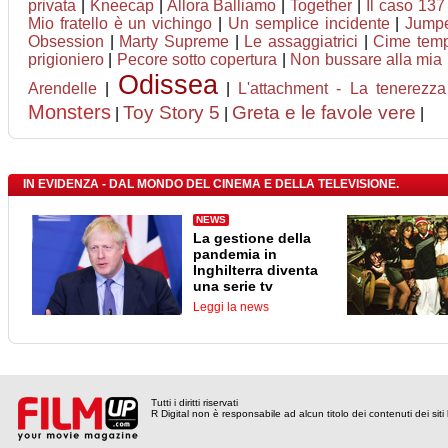
privata
|
Kneecap
|
Allora Balliamo
|
Together
|
Il caso 137
Mio fratello è un vichingo
|
Un semplice incidente
|
Jumpe
Obsession
|
Marty Supreme
|
Le assaggiatrici
|
Cime tem
prigioniero
|
Pecore sotto copertura
|
Non bussare alla mia 
Odissea
Arendelle
|
|
L'attachment - La tenerezza
Monsters
Toy Story 5
Greta e le favole vere
|
|
|
IN EVIDENZA - DAL MONDO DEL CINEMA E DELLA TELEVISIONE.
NEWS
La gestione della
pandemia in
Inghilterra diventa
una serie tv
Leggi la news
Tutti i diritti riservati
R Digital non è responsabile ad alcun titolo dei contenuti dei siti l