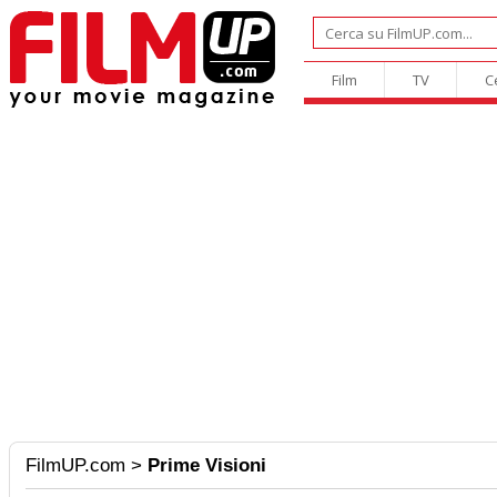
Film
TV
C
FilmUP.com
>
Prime Visioni