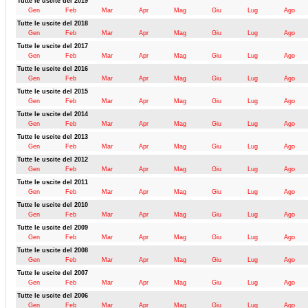
Tutte le uscite del 2019
Gen
Feb
Mar
Apr
Mag
Giu
Lug
Ago
Tutte le uscite del 2018
Gen
Feb
Mar
Apr
Mag
Giu
Lug
Ago
Tutte le uscite del 2017
Gen
Feb
Mar
Apr
Mag
Giu
Lug
Ago
Tutte le uscite del 2016
Gen
Feb
Mar
Apr
Mag
Giu
Lug
Ago
Tutte le uscite del 2015
Gen
Feb
Mar
Apr
Mag
Giu
Lug
Ago
Tutte le uscite del 2014
Gen
Feb
Mar
Apr
Mag
Giu
Lug
Ago
Tutte le uscite del 2013
Gen
Feb
Mar
Apr
Mag
Giu
Lug
Ago
Tutte le uscite del 2012
Gen
Feb
Mar
Apr
Mag
Giu
Lug
Ago
Tutte le uscite del 2011
Gen
Feb
Mar
Apr
Mag
Giu
Lug
Ago
Tutte le uscite del 2010
Gen
Feb
Mar
Apr
Mag
Giu
Lug
Ago
Tutte le uscite del 2009
Gen
Feb
Mar
Apr
Mag
Giu
Lug
Ago
Tutte le uscite del 2008
Gen
Feb
Mar
Apr
Mag
Giu
Lug
Ago
Tutte le uscite del 2007
Gen
Feb
Mar
Apr
Mag
Giu
Lug
Ago
Tutte le uscite del 2006
Gen
Feb
Mar
Apr
Mag
Giu
Lug
Ago