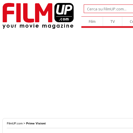
Film
TV
C
FilmUP.com
>
Prime Visioni