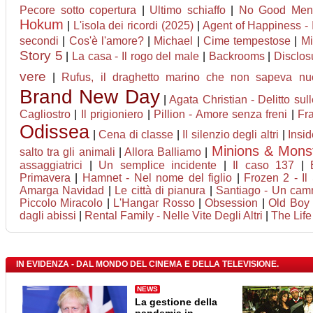
Pecore sotto copertura
|
Ultimo schiaffo
|
No Good Men
Hokum
|
L'isola dei ricordi (2025)
|
Agent of Happiness - Il
secondi
|
Cos'è l'amore?
|
Michael
|
Cime tempestose
|
Mi
Story 5
|
La casa - Il rogo del male
|
Backrooms
|
Disclos
vere
|
Rufus, il draghetto marino che non sapeva nu
Brand New Day
|
Agata Christian - Delitto sul
Cagliostro
|
Il prigioniero
|
Pillion - Amore senza freni
|
Fr
Odissea
|
Cena di classe
|
Il silenzio degli altri
|
Insi
Minions & Mons
salto tra gli animali
|
Allora Balliamo
|
assaggiatrici
|
Un semplice incidente
|
Il caso 137
|
Primavera
|
Hamnet - Nel nome del figlio
|
Frozen 2 - Il
Amarga Navidad
|
Le città di pianura
|
Santiago - Un camm
Piccolo Miracolo
|
L'Hangar Rosso
|
Obsession
|
Old Boy 
dagli abissi
|
Rental Family - Nelle Vite Degli Altri
|
The Life
IN EVIDENZA - DAL MONDO DEL CINEMA E DELLA TELEVISIONE.
NEWS
La gestione della