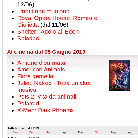
12/06)
I morti non muoiono
Royal Opera House: Romeo e
Giulietta
(dal 11/06)
Shelter - Addio all'Eden
Soledad
Al cinema dal 06 Giugno 2019
A mano disarmata
American Animals
Fiore gemello
Juliet, Naked - Tutta un'altra
musica
Pets 2: Vita da animali
Polaroid
X-Men: Dark Phoenix
Tutte le uscite del 2020
Gen
Feb
Mar
Apr
Mag
Giu
Lug
Ago