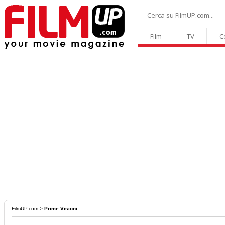
Film
TV
C
FilmUP.com
>
Prime Visioni