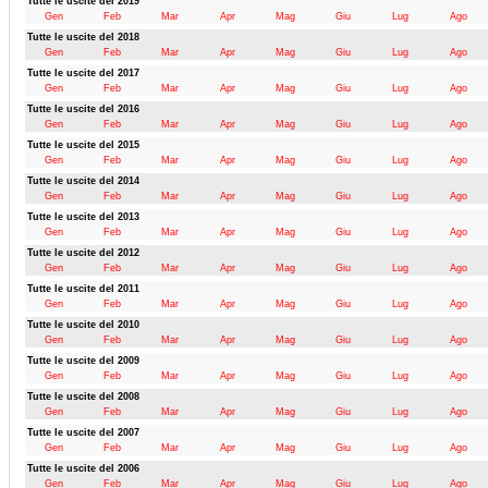
Tutte le uscite del 2019
Gen
Feb
Mar
Apr
Mag
Giu
Lug
Ago
Tutte le uscite del 2018
Gen
Feb
Mar
Apr
Mag
Giu
Lug
Ago
Tutte le uscite del 2017
Gen
Feb
Mar
Apr
Mag
Giu
Lug
Ago
Tutte le uscite del 2016
Gen
Feb
Mar
Apr
Mag
Giu
Lug
Ago
Tutte le uscite del 2015
Gen
Feb
Mar
Apr
Mag
Giu
Lug
Ago
Tutte le uscite del 2014
Gen
Feb
Mar
Apr
Mag
Giu
Lug
Ago
Tutte le uscite del 2013
Gen
Feb
Mar
Apr
Mag
Giu
Lug
Ago
Tutte le uscite del 2012
Gen
Feb
Mar
Apr
Mag
Giu
Lug
Ago
Tutte le uscite del 2011
Gen
Feb
Mar
Apr
Mag
Giu
Lug
Ago
Tutte le uscite del 2010
Gen
Feb
Mar
Apr
Mag
Giu
Lug
Ago
Tutte le uscite del 2009
Gen
Feb
Mar
Apr
Mag
Giu
Lug
Ago
Tutte le uscite del 2008
Gen
Feb
Mar
Apr
Mag
Giu
Lug
Ago
Tutte le uscite del 2007
Gen
Feb
Mar
Apr
Mag
Giu
Lug
Ago
Tutte le uscite del 2006
Gen
Feb
Mar
Apr
Mag
Giu
Lug
Ago