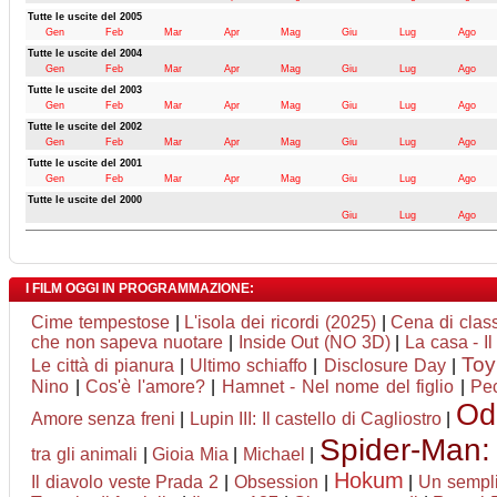
Tutte le uscite del 2005
Gen
Feb
Mar
Apr
Mag
Giu
Lug
Ago
Tutte le uscite del 2004
Gen
Feb
Mar
Apr
Mag
Giu
Lug
Ago
Tutte le uscite del 2003
Gen
Feb
Mar
Apr
Mag
Giu
Lug
Ago
Tutte le uscite del 2002
Gen
Feb
Mar
Apr
Mag
Giu
Lug
Ago
Tutte le uscite del 2001
Gen
Feb
Mar
Apr
Mag
Giu
Lug
Ago
Tutte le uscite del 2000
Giu
Lug
Ago
I FILM OGGI IN PROGRAMMAZIONE:
Cime tempestose
|
L'isola dei ricordi (2025)
|
Cena di clas
che non sapeva nuotare
|
Inside Out (NO 3D)
|
La casa - I
Toy
Le città di pianura
|
Ultimo schiaffo
|
Disclosure Day
|
Nino
|
Cos'è l'amore?
|
Hamnet - Nel nome del figlio
|
Pec
Od
Amore senza freni
|
Lupin III: Il castello di Cagliostro
|
Spider-Man:
tra gli animali
|
Gioia Mia
|
Michael
|
Hokum
Il diavolo veste Prada 2
|
Obsession
|
|
Un sempli