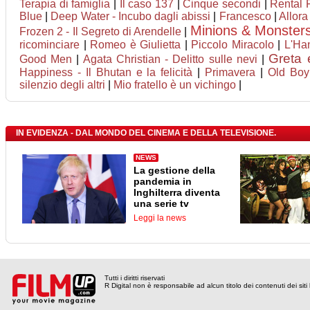
Terapia di famiglia
|
Il caso 137
|
Cinque secondi
|
Rental F
Blue
|
Deep Water - Incubo dagli abissi
|
Francesco
|
Allora
Minions & Monster
Frozen 2 - Il Segreto di Arendelle
|
ricominciare
|
Romeo è Giulietta
|
Piccolo Miracolo
|
L'Ha
Greta 
Good Men
|
Agata Christian - Delitto sulle nevi
|
Happiness - Il Bhutan e la felicità
|
Primavera
|
Old Boy
silenzio degli altri
|
Mio fratello è un vichingo
|
IN EVIDENZA - DAL MONDO DEL CINEMA E DELLA TELEVISIONE.
NEWS
La gestione della
pandemia in
Inghilterra diventa
una serie tv
Leggi la news
Tutti i diritti riservati
R Digital non è responsabile ad alcun titolo dei contenuti dei siti l