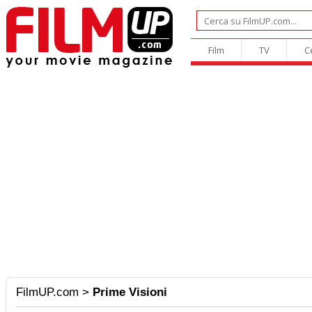
Film
TV
C
FilmUP.com
>
Prime Visioni