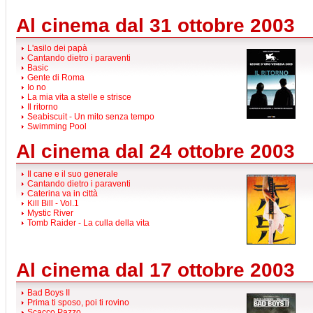
Al cinema dal 31 ottobre 2003
L'asilo dei papà
Cantando dietro i paraventi
Basic
Gente di Roma
Io no
La mia vita a stelle e strisce
Il ritorno
Seabiscuit - Un mito senza tempo
Swimming Pool
Al cinema dal 24 ottobre 2003
Il cane e il suo generale
Cantando dietro i paraventi
Caterina va in città
Kill Bill - Vol.1
Mystic River
Tomb Raider - La culla della vita
Al cinema dal 17 ottobre 2003
Bad Boys II
Prima ti sposo, poi ti rovino
Scacco Pazzo