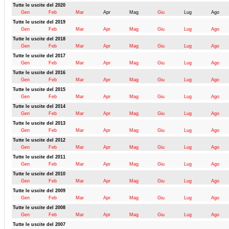
Tutte le uscite del 2020
Gen
Feb
Mar
Apr
Mag
Giu
Lug
Ago
Tutte le uscite del 2019
Gen
Feb
Mar
Apr
Mag
Giu
Lug
Ago
Tutte le uscite del 2018
Gen
Feb
Mar
Apr
Mag
Giu
Lug
Ago
Tutte le uscite del 2017
Gen
Feb
Mar
Apr
Mag
Giu
Lug
Ago
Tutte le uscite del 2016
Gen
Feb
Mar
Apr
Mag
Giu
Lug
Ago
Tutte le uscite del 2015
Gen
Feb
Mar
Apr
Mag
Giu
Lug
Ago
Tutte le uscite del 2014
Gen
Feb
Mar
Apr
Mag
Giu
Lug
Ago
Tutte le uscite del 2013
Gen
Feb
Mar
Apr
Mag
Giu
Lug
Ago
Tutte le uscite del 2012
Gen
Feb
Mar
Apr
Mag
Giu
Lug
Ago
Tutte le uscite del 2011
Gen
Feb
Mar
Apr
Mag
Giu
Lug
Ago
Tutte le uscite del 2010
Gen
Feb
Mar
Apr
Mag
Giu
Lug
Ago
Tutte le uscite del 2009
Gen
Feb
Mar
Apr
Mag
Giu
Lug
Ago
Tutte le uscite del 2008
Gen
Feb
Mar
Apr
Mag
Giu
Lug
Ago
Tutte le uscite del 2007