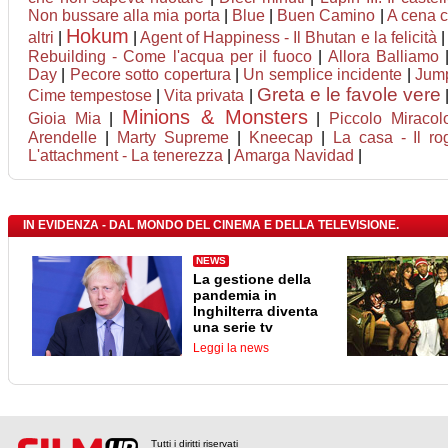
Non bussare alla mia porta
|
Blue
|
Buen Camino
|
A cena co
Hokum
altri
|
|
Agent of Happiness - Il Bhutan e la felicità
Rebuilding - Come l'acqua per il fuoco
|
Allora Balliamo
Day
|
Pecore sotto copertura
|
Un semplice incidente
|
Jump
Greta e le favole vere
Cime tempestose
|
Vita privata
|
Minions & Monsters
Gioia Mia
|
|
Piccolo Miracol
Arendelle
|
Marty Supreme
|
Kneecap
|
La casa - Il r
L'attachment - La tenerezza
|
Amarga Navidad
|
IN EVIDENZA - DAL MONDO DEL CINEMA E DELLA TELEVISIONE.
NEWS
La gestione della
pandemia in
Inghilterra diventa
una serie tv
Leggi la news
Tutti i diritti riservati