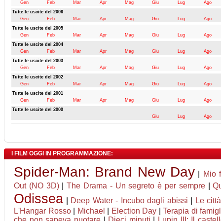
Gen
Feb
Mar
Apr
Mag
Giu
Lug
Ago
Tutte le uscite del 2006
Gen
Feb
Mar
Apr
Mag
Giu
Lug
Ago
Tutte le uscite del 2005
Gen
Feb
Mar
Apr
Mag
Giu
Lug
Ago
Tutte le uscite del 2004
Gen
Feb
Mar
Apr
Mag
Giu
Lug
Ago
Tutte le uscite del 2003
Gen
Feb
Mar
Apr
Mag
Giu
Lug
Ago
Tutte le uscite del 2002
Gen
Feb
Mar
Apr
Mag
Giu
Lug
Ago
Tutte le uscite del 2001
Gen
Feb
Mar
Apr
Mag
Giu
Lug
Ago
Tutte le uscite del 2000
Giu
Lug
Ago
I FILM OGGI IN PROGRAMMAZIONE:
Spider-Man: Brand New Day
|
Mio f
Out (NO 3D)
|
The Drama - Un segreto è per sempre
|
Qu
Odissea
|
Deep Water - Incubo dagli abissi
|
Le citt
L'Hangar Rosso
|
Michael
|
Election Day
|
Terapia di famigl
che non sapeva nuotare
|
Dieci minuti
|
Lupin III: Il caste