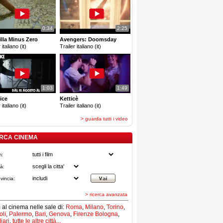
0:34
2:25
lla Minus Zero
Avengers: Doomsday
 italiano (it)
Trailer italiano (it)
1:03
1:49
ice
Ketticè
 italiano (it)
Trailer italiano (it)
> guarda tutti i video
RCA CINEMA
m:
tà:
vincia:
> ricerca avanzata
lm al cinema nelle sale di:
Roma
,
Milano
,
Torino
,
li
,
Palermo
,
Bari
,
Genova
,
Firenze
Bologna
,
iari
,
tutte le altre città...