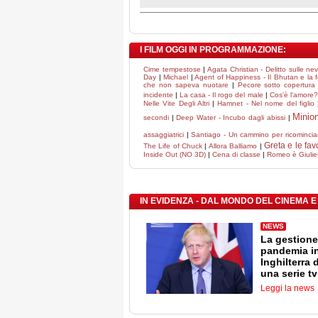
I FILM OGGI IN PROGRAMMAZIONE:
Cime tempestose
|
Agata Christian - Delitto sulle nev
Day
|
Michael
|
Agent of Happiness - Il Bhutan e la fe
che non sapeva nuotare
|
Pecore sotto copertura
incidente
|
La casa - Il rogo del male
|
Cos'è l'amore?
Nelle Vite Degli Altri
|
Hamnet - Nel nome del figlio
Minio
secondi
|
Deep Water - Incubo dagli abissi
|
assaggiatrici
|
Santiago - Un cammino per ricomincia
Greta e le fav
The Life of Chuck
|
Allora Balliamo
|
Inside Out (NO 3D)
|
Cena di classe
|
Romeo è Giulie
IN EVIDENZA - DAL MONDO DEL CINEMA E
NEWS
La gestione
pandemia i
Inghilterra 
una serie tv
Leggi la news