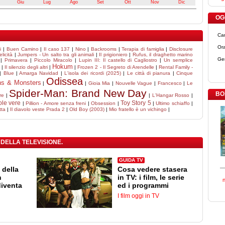
Giu
Lug
Ago
Set
Ott
Nov
Dic
OGG
Ca
Ora
i
|
Buen Camino
|
Il caso 137
|
Nino
|
Backrooms
|
Terapia di famiglia
|
Disclosure
licità
|
Jumpers - Un salto tra gli animali
|
Il prigioniero
|
Rufus, il draghetto marino
Ge
|
Primavera
|
Piccolo Miracolo
|
Lupin III: Il castello di Cagliostro
|
Un semplice
Hokum
|
Il silenzio degli altri
|
|
Frozen 2 - Il Segreto di Arendelle
|
Rental Family -
|
Blue
|
Amarga Navidad
|
L'isola dei ricordi (2025)
|
Le città di pianura
|
Cinque
Odissea
ns & Monsters
|
|
Gioia Mia
|
Nouvelle Vague
|
Francesco
|
Le
Spider-Man: Brand New Day
BO
re
|
|
L'Hangar Rosso
|
ole vere
Toy Story 5
|
Pillion - Amore senza freni
|
Obsession
|
|
Ultimo schiaffo
|
tta
|
Il diavolo veste Prada 2
|
Old Boy (2003)
|
Mio fratello è un vichingo
|
 DELLA TELEVISIONE.
GUIDA TV
 della
Cosa vedere stasera
n
in TV: i film, le serie
diventa
ed i programmi
I film oggi in TV