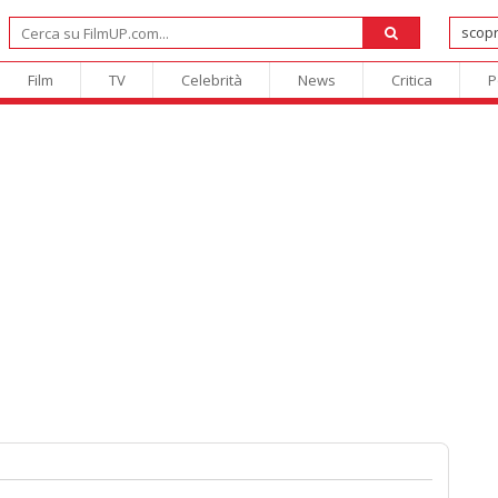
Film
TV
Celebrità
News
Critica
P