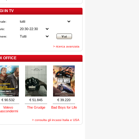
I IN TV
nale:
rio:
nere:
> ricerca avanzata
X OFFICE
€ 90.532
€ 51.845
€ 39.220
Volevo
The Grudge
Bad Boys for Life
nascondermi
> consulta gli incassi Italia e USA