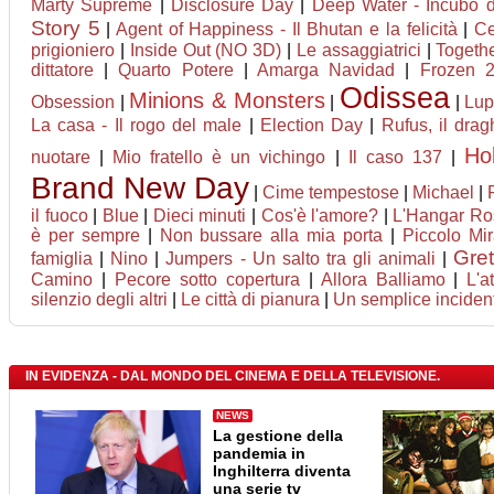
Marty Supreme
|
Disclosure Day
|
Deep Water - Incubo d
Story 5
|
Agent of Happiness - Il Bhutan e la felicità
|
Ce
prigioniero
|
Inside Out (NO 3D)
|
Le assaggiatrici
|
Togeth
dittatore
|
Quarto Potere
|
Amarga Navidad
|
Frozen 2
Odissea
Minions & Monsters
Obsession
|
|
|
Lupi
La casa - Il rogo del male
|
Election Day
|
Rufus, il dra
Ho
nuotare
|
Mio fratello è un vichingo
|
Il caso 137
|
Brand New Day
|
Cime tempestose
|
Michael
|
il fuoco
|
Blue
|
Dieci minuti
|
Cos'è l'amore?
|
L'Hangar Ro
è per sempre
|
Non bussare alla mia porta
|
Piccolo Mir
Gret
famiglia
|
Nino
|
Jumpers - Un salto tra gli animali
|
Camino
|
Pecore sotto copertura
|
Allora Balliamo
|
L'a
silenzio degli altri
|
Le città di pianura
|
Un semplice inciden
IN EVIDENZA - DAL MONDO DEL CINEMA E DELLA TELEVISIONE.
NEWS
La gestione della
pandemia in
Inghilterra diventa
una serie tv