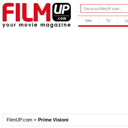
Film
TV
C
FilmUP.com
>
Prime Visioni