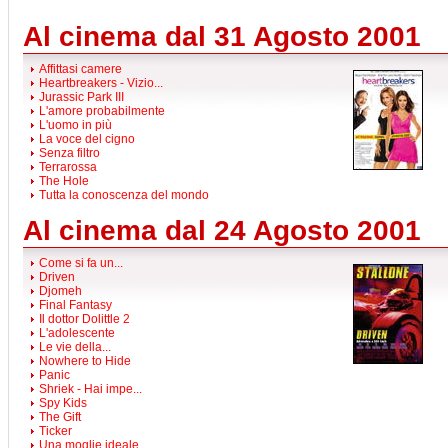
Al cinema dal 31 Agosto 2001
Affittasi camere
Heartbreakers - Vizio...
Jurassic Park III
L'amore probabilmente
L'uomo in più
La voce del cigno
Senza filtro
Terrarossa
The Hole
Tutta la conoscenza del mondo
Al cinema dal 24 Agosto 2001
Come si fa un...
Driven
Djomeh
Final Fantasy
Il dottor Dolittle 2
L'adolescente
Le vie della...
Nowhere to Hide
Panic
Shriek - Hai impe...
Spy Kids
The Gift
Ticker
Una moglie ideale