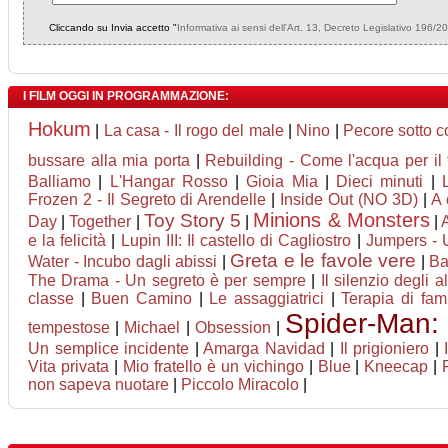
Cliccando su Invia accetto "
Informativa ai sensi dell'Art. 13, Decreto Legislativo 196/2
I FILM OGGI IN PROGRAMMAZIONE:
Hokum
|
La casa - Il rogo del male
|
Nino
|
Pecore sotto c
bussare alla mia porta
|
Rebuilding - Come l'acqua per il
Balliamo
|
L'Hangar Rosso
|
Gioia Mia
|
Dieci minuti
|
Frozen 2 - Il Segreto di Arendelle
|
Inside Out (NO 3D)
|
A 
Minions & Monsters
Toy Story 5
Day
|
Together
|
|
|
e la felicità
|
Lupin III: Il castello di Cagliostro
|
Jumpers - U
Greta e le favole vere
Water - Incubo dagli abissi
|
|
Ba
The Drama - Un segreto è per sempre
|
Il silenzio degli al
classe
|
Buen Camino
|
Le assaggiatrici
|
Terapia di fam
Spider-Man:
tempestose
|
Michael
|
Obsession
|
Un semplice incidente
|
Amarga Navidad
|
Il prigioniero
|
Vita privata
|
Mio fratello è un vichingo
|
Blue
|
Kneecap
|
non sapeva nuotare
|
Piccolo Miracolo
|