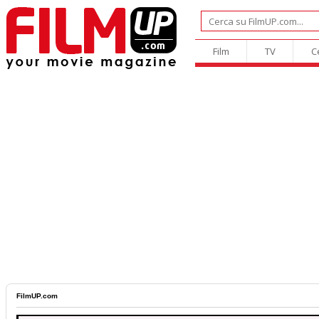
Film
TV
C
FilmUP.com