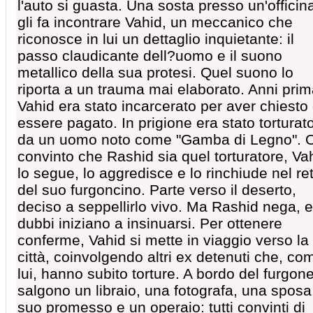
l'auto si guasta. Una sosta presso un'officin
gli fa incontrare Vahid, un meccanico che
riconosce in lui un dettaglio inquietante: il
passo claudicante dell?uomo e il suono
metallico della sua protesi. Quel suono lo
riporta a un trauma mai elaborato. Anni prim
Vahid era stato incarcerato per aver chiesto 
essere pagato. In prigione era stato torturat
da un uomo noto come "Gamba di Legno". O
convinto che Rashid sia quel torturatore, Va
lo segue, lo aggredisce e lo rinchiude nel re
del suo furgoncino. Parte verso il deserto,
deciso a seppellirlo vivo. Ma Rashid nega, e
dubbi iniziano a insinuarsi. Per ottenere
conferme, Vahid si mette in viaggio verso la
città, coinvolgendo altri ex detenuti che, co
lui, hanno subito torture. A bordo del furgon
salgono un libraio, una fotografa, una sposa,
suo promesso e un operaio: tutti convinti di