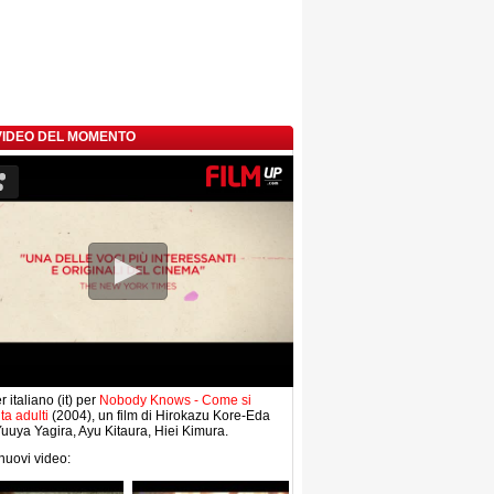
 VIDEO DEL MOMENTO
r italiano (it) per
Nobody Knows - Come si
ta adulti
(2004), un film di Hirokazu Kore-Eda
uuya Yagira, Ayu Kitaura, Hiei Kimura.
 nuovi video: