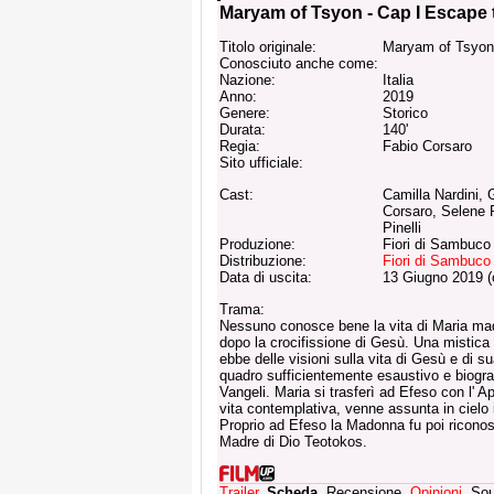
Maryam of Tsyon - Cap I Escape
Titolo originale:
Maryam of Tsyon
Conosciuto anche come:
Nazione:
Italia
Anno:
2019
Genere:
Storico
Durata:
140'
Regia:
Fabio Corsaro
Sito ufficiale:
Cast:
Camilla Nardini, 
Corsaro, Selene 
Pinelli
Produzione:
Fiori di Sambuco
Distribuzione:
Fiori di Sambuco
Data di uscita:
13 Giugno 2019 (
Trama:
Nessuno conosce bene la vita di Maria madre
dopo la crocifissione di Gesù. Una mistica 
ebbe delle visioni sulla vita di Gesù e di 
quadro sufficientemente esaustivo e biograf
Vangeli. Maria si trasferì ad Efeso con l' 
vita contemplativa, venne assunta in cielo 
Proprio ad Efeso la Madonna fu poi riconosc
Madre di Dio Teotokos.
Trailer
,
Scheda
, Recensione,
Opinioni
, So