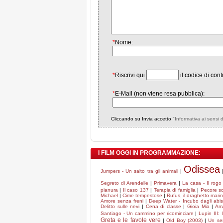
*
Nome:
*
Riscrivi qui
il codice di cont
*
E-Mail (non viene resa pubblica):
Cliccando su Invia accetto "
Informativa ai sensi 
I FILM OGGI IN PROGRAMMAZIONE:
Odissea
Jumpers - Un salto tra gli animali
|
Segreto di Arendelle
|
Primavera
|
La casa - Il rogo
pianura
|
Il caso 137
|
Terapia di famiglia
|
Pecore so
Michael
|
Cime tempestose
|
Rufus, il draghetto mar
Amore senza freni
|
Deep Water - Incubo dagli abis
Delitto sulle nevi
|
Cena di classe
|
Gioia Mia
|
Am
Santiago - Un cammino per ricominciare
|
Lupin III: 
Greta e le favole vere
|
Old Boy (2003)
|
Un sem