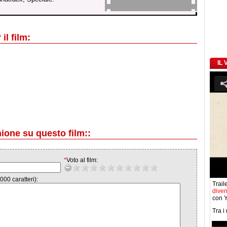
il film:
IL
nione su questo film::
*
Voto al film:
000 caratteri):
Traile
diven
con Y
Tra i