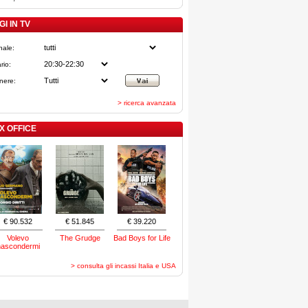
I IN TV
nale:
rio:
nere:
> ricerca avanzata
X OFFICE
€ 90.532
€ 51.845
€ 39.220
Volevo
The Grudge
Bad Boys for Life
nascondermi
> consulta gli incassi Italia e USA