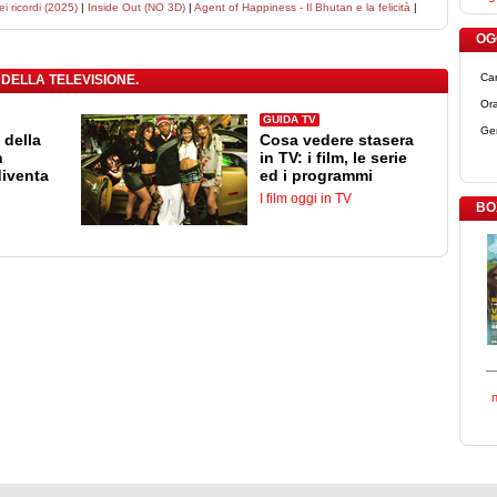
ei ricordi (2025)
|
Inside Out (NO 3D)
|
Agent of Happiness - Il Bhutan e la felicità
|
OGG
Ca
 DELLA TELEVISIONE.
Ora
GUIDA TV
Ge
 della
Cosa vedere stasera
n
in TV: i film, le serie
diventa
ed i programmi
I film oggi in TV
BO