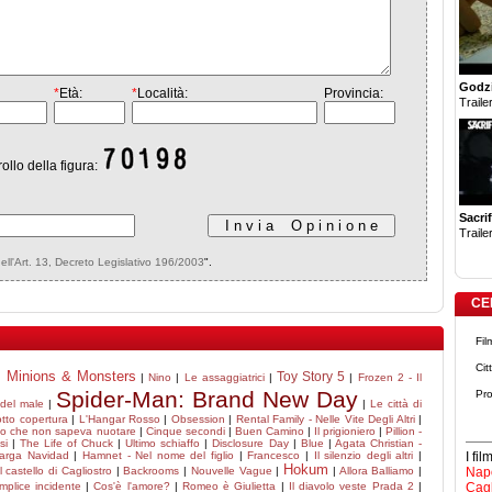
Godzi
*
Età:
*
Località:
Provincia:
Trailer
rollo della figura:
Sacrif
Trailer
dell'Art. 13, Decreto Legislativo 196/2003
".
CE
Fil
Cit
Minions & Monsters
Toy Story 5
|
|
Nino
|
Le assaggiatrici
|
|
Frozen 2 - Il
Spider-Man: Brand New Day
Pro
 del male
|
|
Le città di
tto copertura
|
L'Hangar Rosso
|
Obsession
|
Rental Family - Nelle Vite Degli Altri
|
ino che non sapeva nuotare
|
Cinque secondi
|
Buen Camino
|
Il prigioniero
|
Pillion -
si
|
The Life of Chuck
|
Ultimo schiaffo
|
Disclosure Day
|
Blue
|
Agata Christian -
arga Navidad
|
Hamnet - Nel nome del figlio
|
Francesco
|
Il silenzio degli altri
|
I fi
Hokum
Il castello di Cagliostro
|
Backrooms
|
Nouvelle Vague
|
|
Allora Balliamo
|
Napo
plice incidente
|
Cos'è l'amore?
|
Romeo è Giulietta
|
Il diavolo veste Prada 2
|
Cagl