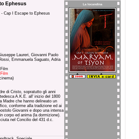
 to Ephesus
La locandina
 - Cap I Escape to Ephesus
Giuseppe Laureri, Giovanni Paolo
Rossi, Emmanuela Saguato, Adria
 Film
 Film
cinema)
 di Cristo, sopratutto gli anni
tedesca A.K.E. all' inizio del 1800
sua Madre che hanno delineato un
ico, conforme alla tradizione ed ai
Apostolo Giovanni e dopo una intensa
in corpo ed anima (la dormizione).
iuta nel Concilio del 431 d.c.
undtrack, Speciale.