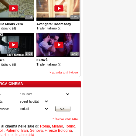
0:34
2:25
lla Minus Zero
Avengers: Doomsday
 italiano (it)
Trailer italiano (it)
1:03
1:49
ice
Ketticè
 italiano (it)
Trailer italiano (it)
> guarda tutti i video
RCA CINEMA
m:
tà:
vincia:
> ricerca avanzata
lm al cinema nelle sale di:
Roma
,
Milano
,
Torino
,
li
,
Palermo
,
Bari
,
Genova
,
Firenze
Bologna
,
iari
,
tutte le altre città...