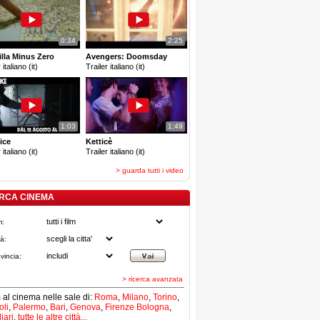
0:34
2:25
lla Minus Zero
Avengers: Doomsday
 italiano (it)
Trailer italiano (it)
1:03
1:49
ice
Ketticè
 italiano (it)
Trailer italiano (it)
> guarda tutti i video
RCA CINEMA
m:
tà:
vincia:
> ricerca avanzata
lm al cinema nelle sale di:
Roma
,
Milano
,
Torino
,
li
,
Palermo
,
Bari
,
Genova
,
Firenze
Bologna
,
iari
,
tutte le altre città...