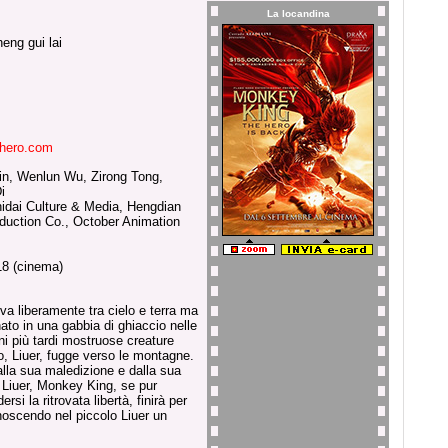
La locandina
heng gui lai
hero.com
Lin, Wenlun Wu, Zirong Tong,
i
hidai Culture & Media, Hengdian
duction Co., October Animation
8 (cinema)
a liberamente tra cielo e terra ma
onato in una gabbia di ghiaccio nelle
i più tardi mostruose creature
o, Liuer, fugge verso le montagne.
lla sua maledizione e dalla sua
i Liuer, Monkey King, se pur
ersi la ritrovata libertà, finirà per
onoscendo nel piccolo Liuer un