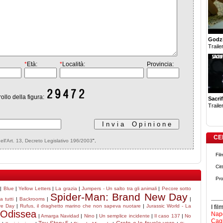
Godzi
Trailer
*
Età:
*
Località:
Provincia:
rollo della figura:
Sacrif
Trailer
CE
dell'Art. 13, Decreto Legislativo 196/2003
".
Fil
Cit
Pro
|
Blue
|
Yellow Letters
|
La grazia
|
Jumpers - Un salto tra gli animali
|
Pecore sotto
Spider-Man: Brand New Day
 tutti
|
Backrooms
|
|
re Day
|
Rufus, il draghetto marino che non sapeva nuotare
|
Jurassic World - La
I fi
Odissea
Napo
|
|
Amarga Navidad
|
Nino
|
Un semplice incidente
|
Il caso 137
|
No
Cagl