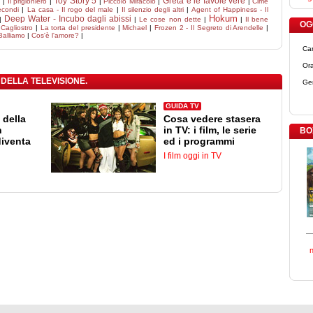
Toy Story 5
Greta e le favole vere
n
|
Il prigioniero
|
|
Piccolo Miracolo
|
|
Cime
econdi
|
La casa - Il rogo del male
|
Il silenzio degli altri
|
Agent of Happiness - Il
Hokum
Deep Water - Incubo dagli abissi
|
|
Le cose non dette
|
|
Il bene
OGG
i Cagliostro
|
La torta del presidente
|
Michael
|
Frozen 2 - Il Segreto di Arendelle
|
Balliamo
|
Cos'è l'amore?
|
Ca
Ora
 DELLA TELEVISIONE.
Ge
GUIDA TV
 della
Cosa vedere stasera
n
in TV: i film, le serie
BO
diventa
ed i programmi
I film oggi in TV