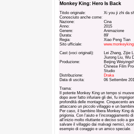
Monkey King: Hero Is Back
Titolo originale:
Xi you ji zhi da s
Conosciuto anche come:
Nazione:
Cina
Anno:
2015
Genere:
Animazione
Durata:
89'
Regia:
Xiao Peng Tian
Sito ufficiale:
www.monkeyking
Cast (voci originali):
Lei Zhang, Zijie 
Jiurong Liu, Wu D
Produzione:
Beijing Weiyings
Chinese Film Pro
Studio
Distribuzione:
Draka
Data di uscita:
06 Settembre 201
Trama:
Il potente Monkey King un tempo si muovev
dopo aver fatto infuriare gli dei, fu imprigi
profondità delle montagne. Cinquecento ann
attaccano un piccolo villaggio e un bambin
Per caso, il bambino libera Monkey King da
prigionia. Con l’aiuto e l’incoraggiamento d
all’inizio molto riluttante e deciso solo a god
salvare il villaggio dai malvagi nemici, ric
esempio di coraggio e un amico speciale.