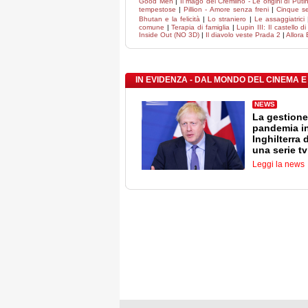
Good Men
|
Il mago del Cremlino - Le origini di Puti
tempestose
|
Pillion - Amore senza freni
|
Cinque s
Bhutan e la felicità
|
Lo straniero
|
Le assaggiatrici
comune
|
Terapia di famiglia
|
Lupin III: Il castello d
Inside Out (NO 3D)
|
Il diavolo veste Prada 2
|
Allora 
IN EVIDENZA - DAL MONDO DEL CINEMA E
NEWS
La gestione
pandemia i
Inghilterra 
una serie tv
Leggi la news