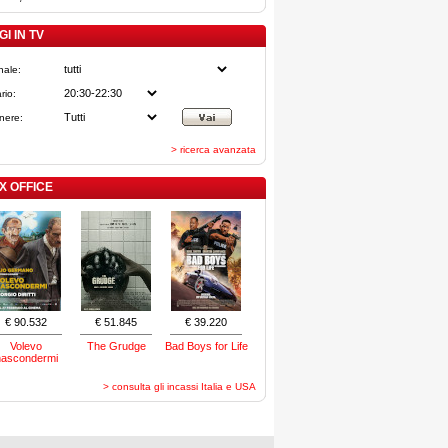
I IN TV
nale:
rio:
nere:
> ricerca avanzata
X OFFICE
€ 90.532
€ 51.845
€ 39.220
Volevo
The Grudge
Bad Boys for Life
nascondermi
> consulta gli incassi Italia e USA