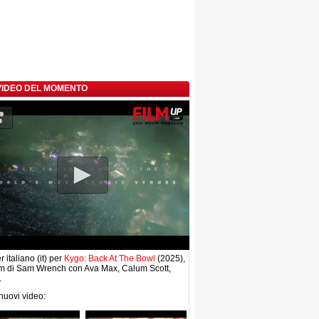
 VIDEO DEL MOMENTO
r italiano (it) per
Kygo: Back At The Bowl
(2025),
lm di Sam Wrench con Ava Max, Calum Scott,
.
 nuovi video: