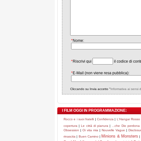
*
Nome:
*
Riscrivi qui
il codice di cont
*
E-Mail (non viene resa pubblica):
Cliccando su Invia accetto "
Informativa ai sensi 
I FILM OGGI IN PROGRAMMAZIONE:
Rocco e i suoi fratelli
|
Confidenza
|
L'Hangar Rosso
copertura
|
Le città di pianura
|
...che Dio perdona a
Obsession
|
Oi vita mia
|
Nouvelle Vague
|
Disclosu
Minions & Monsters
rinascita
|
Buen Camino
|