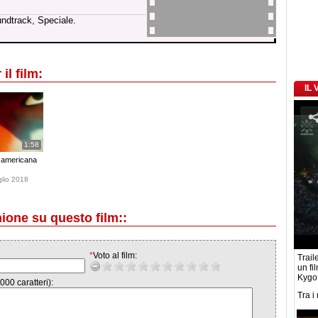
undtrack, Speciale.
il film:
IL
1:58
e americana
glio 2018
nione su questo film::
*
Voto al film:
Traile
un fi
Kygo
000 caratteri):
Tra i