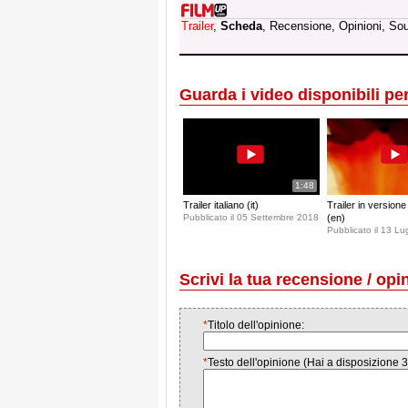
Trailer
,
Scheda
, Recensione, Opinioni, So
Guarda i video disponibili per 
1:48
Trailer italiano (it)
Trailer in version
Pubblicato il 05 Settembre 2018
(en)
Pubblicato il 13 Lu
Scrivi la tua recensione / opi
*
Titolo dell'opinione:
*
Testo dell'opinione (Hai a disposizione 3