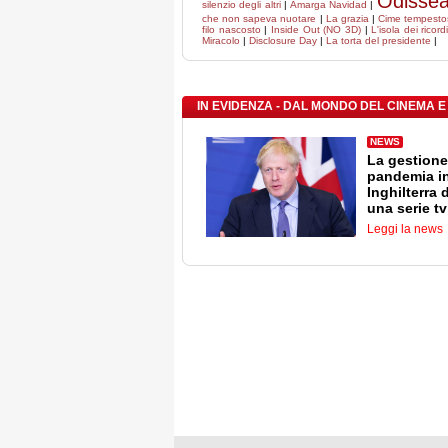
Odisse
silenzio degli altri
|
Amarga Navidad
|
che non sapeva nuotare
|
La grazia
|
Cime tempesto
filo nascosto
|
Inside Out (NO 3D)
|
L'isola dei ricord
Miracolo
|
Disclosure Day
|
La torta del presidente
|
IN EVIDENZA - DAL MONDO DEL CINEMA E
NEWS
La gestione
pandemia i
Inghilterra 
una serie tv
Leggi la news