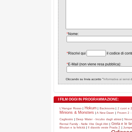
*
Nome:
*
Riscrivi qui
il codice di cont
*
E-Mail (non viene resa pubblica):
Cliccando su Invia accetto "
Informativa ai sensi 
I FILM OGGI IN PROGRAMMAZIONE:
Hokum
L'Hangar Rosso
|
|
Backrooms
|
2 cuori e
Minions & Monsters
|
A New Dawn
|
Frozen 2 - 
Cagliostro
|
Deep Water - Incubo dagli abissi
|
Nouv
Greta e le f
Rental Family - Nelle Vite Degli Altri
|
Bhutan e la felicità
|
Il diavolo veste Prada 2
|
Jumper