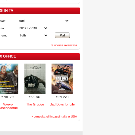
I IN TV
nale:
rio:
nere:
> ricerca avanzata
X OFFICE
€ 90.532
€ 51.845
€ 39.220
Volevo
The Grudge
Bad Boys for Life
nascondermi
> consulta gli incassi Italia e USA