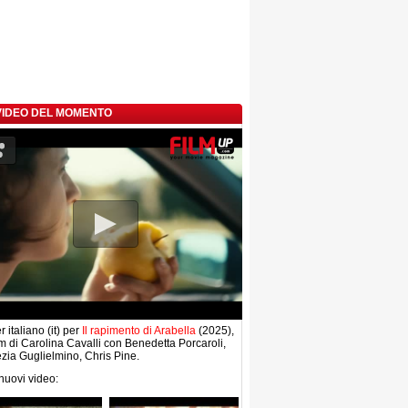
 VIDEO DEL MOMENTO
r italiano (it) per
Il rapimento di Arabella
(2025),
lm di Carolina Cavalli con Benedetta Porcaroli,
zia Guglielmino, Chris Pine.
 nuovi video: