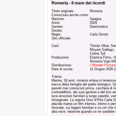
Romeria - Il mare dei ricordi
Titolo originale:
Romeria
Conosciuto anche come:
Nazione:
Spagna
Anno:
2025
Genere:
Drammatico
Durata:
Regia:
Carla Simón
Sito ufficiale:
Cast:
Tristán Ulloa, Sa
Miryam Gallego, 
Celine Tyll
Produzione:
Elastica Films, 
Romería Vigo AI
Distribuzione:
I Wonder Picture
Data di uscita:
11 Giugno 2026 (
Trama:
Marina, 18 anni, rimasta orfana in tenerissi
tracce della famiglia del padre biologico. Qu
parenti mai conosciuti prima, cercherà di ric
contraddittori, dei suoi genitori e del loro 
luce emozioni familiari a lungo sepolte, veri
rimarginate. La regista Orso d?Oro Carla Si
placida marea un film intenso, intimo e pers
ritrovate, sui legami familiari e su ciò che 
alta voce, neanche quando ce ne sarebbe 