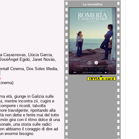
La locandina
ra Casasnovas, Llúcia Garcia,
JoséÁngel Egido, Janet Novás,
Ventall Cinema, Dos Soles Media,
E
s
cinema)
ma età, giunge in Galizia sulle
i, mentre incontra zii, cugini e
omporre i ricordi, talvolta
amore travolgente, riportando alla
tà non dette e ferite mai del tutto
món gira con il ritmo dolce di una
onale, una storia sulle radici
non abbiamo il coraggio di dire ad
un enorme bisogno.