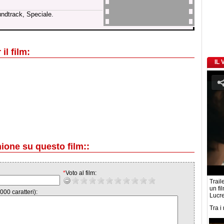
undtrack, Speciale.
il film:
IL
nione su questo film::
*
Voto al film:
Traile
un fi
000 caratteri):
Lucre
Tra i