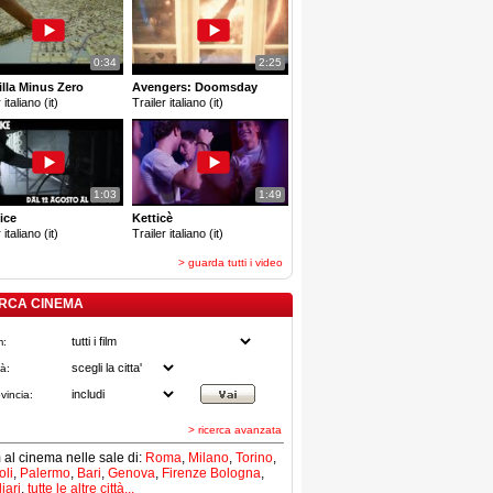
0:34
2:25
lla Minus Zero
Avengers: Doomsday
 italiano (it)
Trailer italiano (it)
1:03
1:49
ice
Ketticè
 italiano (it)
Trailer italiano (it)
> guarda tutti i video
RCA CINEMA
m:
tà:
vincia:
> ricerca avanzata
lm al cinema nelle sale di:
Roma
,
Milano
,
Torino
,
li
,
Palermo
,
Bari
,
Genova
,
Firenze
Bologna
,
iari
,
tutte le altre città...