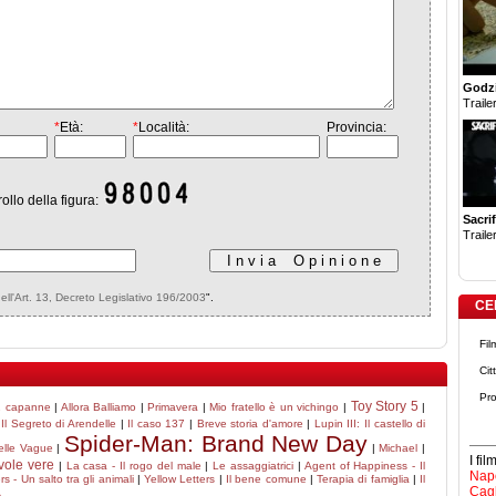
Godzi
Trailer
*
Età:
*
Località:
Provincia:
rollo della figura:
Sacrif
Trailer
dell'Art. 13, Decreto Legislativo 196/2003
".
CE
Fil
Cit
Pro
Toy Story 5
 2 capanne
|
Allora Balliamo
|
Primavera
|
Mio fratello è un vichingo
|
|
Il Segreto di Arendelle
|
Il caso 137
|
Breve storia d'amore
|
Lupin III: Il castello di
Spider-Man: Brand New Day
elle Vague
|
|
Michael
|
I fi
avole vere
|
La casa - Il rogo del male
|
Le assaggiatrici
|
Agent of Happiness - Il
Napo
s - Un salto tra gli animali
|
Yellow Letters
|
Il bene comune
|
Terapia di famiglia
|
Il
Cagl