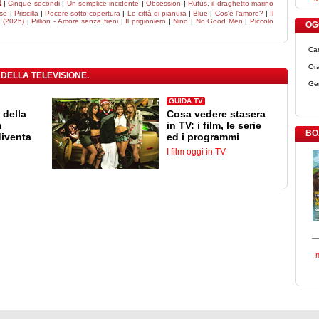
a
|
Cinque secondi
|
Un semplice incidente
|
Obsession
|
Rufus, il draghetto marino
se
|
Priscilla
|
Pecore sotto copertura
|
Le città di pianura
|
Blue
|
Cos'è l'amore?
|
Il
i (2025)
|
Pillion - Amore senza freni
|
Il prigioniero
|
Nino
|
No Good Men
|
Piccolo
OGG
Ca
Ora
 DELLA TELEVISIONE.
Ge
GUIDA TV
 della
Cosa vedere stasera
n
in TV: i film, le serie
BO
diventa
ed i programmi
I film oggi in TV