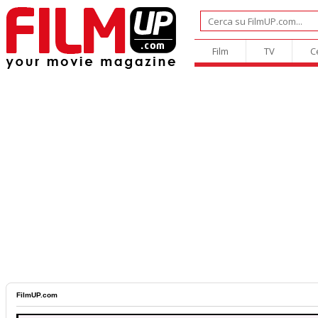
Film
TV
C
FilmUP.com