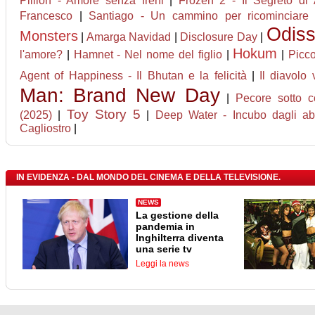
Pillion - Amore senza freni
|
Frozen 2 - Il Segreto di 
Francesco
|
Santiago - Un cammino per ricominciare
Odis
Monsters
|
Amarga Navidad
|
Disclosure Day
|
Hokum
l'amore?
|
Hamnet - Nel nome del figlio
|
|
Picco
Agent of Happiness - Il Bhutan e la felicità
|
Il diavolo
Man: Brand New Day
|
Pecore sotto c
Toy Story 5
(2025)
|
|
Deep Water - Incubo dagli ab
Cagliostro
|
IN EVIDENZA - DAL MONDO DEL CINEMA E DELLA TELEVISIONE.
NEWS
La gestione della
pandemia in
Inghilterra diventa
una serie tv
Leggi la news