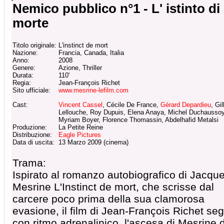
Nemico pubblico n°1 - L' istinto di
morte
Titolo originale:
L'instinct de mort
Nazione:
Francia, Canada, Italia
Anno:
2008
Genere:
Azione, Thriller
Durata:
110'
Regia:
Jean-François Richet
Sito ufficiale:
www.mesrine-lefilm.com
Cast:
Vincent Cassel
, Cécile De France,
Gérard Depardieu
, Gil
Lellouche, Roy Dupuis, Elena Anaya, Michel Duchaussoy
Myriam Boyer, Florence Thomassin, Abdelhafid Metalsi
Produzione:
La Petite Reine
Distribuzione:
Eagle Pictures
Data di uscita:
13 Marzo 2009 (cinema)
Trama:
Ispirato al romanzo autobiografico di Jacqu
Mesrine L'Instinct de mort, che scrisse dal
carcere poco prima della sua clamorosa
evasione, il film di Jean-François Richet se
con ritmo adrenalinico, l'ascesa di Mesrine 