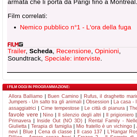
armata che li porta da Parigi fino a Montreal.
Film correlati:
Nemico pubblico n°1 - L'ora della fuga
Trailer
,
Scheda
,
Recensione
,
Opinioni
,
Soundtrack,
Speciale: interviste
.
I FILM OGGI IN PROGRAMMAZIONE:
Allora Balliamo
|
Buen Camino
|
Rufus, il draghetto ma
Jumpers - Un salto tra gli animali
|
Obsession
|
La casa - 
assaggiatrici
|
Cime tempestose
|
Le città di pianura
|
The
favole vere
|
Nino
|
Il silenzio degli altri
|
Il prigioniero
Primavera
|
Inside Out (NO 3D)
|
Rental Family - Nelle
Giulietta
|
Terapia di famiglia
|
Mio fratello è un vichingo
|
nevi
|
Blue
|
Cena di classe
|
Il caso 137
|
L'Hangar Ro