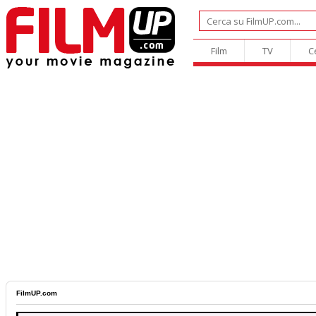
Film
TV
C
FilmUP.com