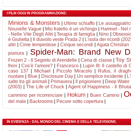
I FILM OGGI IN PROGRAMMAZIONE:
Minions & Monsters
|
Ultimo schiaffo
|
Le assaggiatric
Nouvelle Vague
|
Mio fratello è un vichingo
|
Hamnet - Nel n
- Nelle Vite Degli Altri
|
Terapia di famiglia
|
Nino
|
Obsessi
è Giulietta
|
Il diavolo veste Prada 2
|
L'isola dei ricordi (202
altri
|
Cime tempestose
|
Cinque secondi
|
Agata Christian -
Spider-Man: Brand New D
pianura
|
Toy S
Frozen 2 - Il Segreto di Arendelle
|
Cena di classe
|
freni
|
Cos'è l'amore?
|
Francesco
|
Lupin III: Il castello di
caso 137
|
Michael
|
Piccolo Miracolo
|
Rufus, il drag
nuotare
|
Blue
|
Disclosure Day
|
Un semplice incidente
|
L
salto tra gli animali
|
Primavera
|
Il prigioniero
|
Deep Water -
(2003)
|
The Life of Chuck
|
Agent of Happiness - Il Bhutan
O
Hokum
cammino per ricominciare
|
|
Buen Camino
|
del male
|
Backrooms
|
Pecore sotto copertura
|
IN EVIDENZA - DAL MONDO DEL CINEMA E DELLA TELEVISIONE.