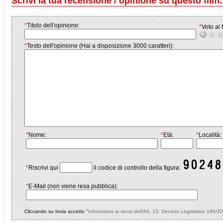
Scrivi la tua recensione / opinione su questo film:
*
Titolo dell'opinione:
*
Voto al f
*
Testo dell'opinione (Hai a disposizione 3000 caratteri):
*
Nome:
*
Età:
*
Località:
*
Riscrivi qui
il codice di controllo della figura:
*
E-Mail (non viene resa pubblica):
Cliccando su Invia accetto "
Informativa ai sensi dell'Art. 13, Decreto Legislativo 196/2