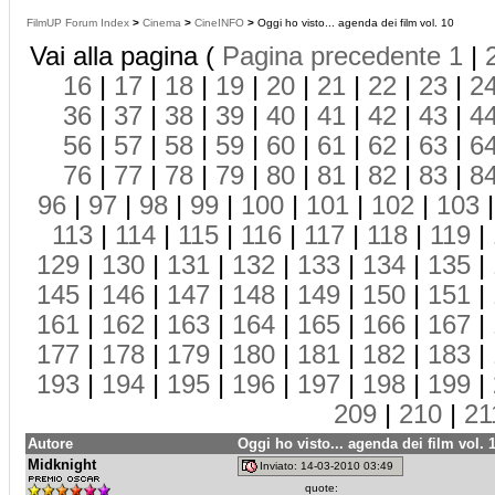
FilmUP Forum Index
>
Cinema
>
CineINFO
>
Oggi ho visto... agenda dei film vol. 10
Vai alla pagina (
Pagina precedente
1
|
16
|
17
|
18
|
19
|
20
|
21
|
22
|
23
|
2
36
|
37
|
38
|
39
|
40
|
41
|
42
|
43
|
4
56
|
57
|
58
|
59
|
60
|
61
|
62
|
63
|
6
76
|
77
|
78
|
79
|
80
|
81
|
82
|
83
|
8
96
|
97
|
98
|
99
|
100
|
101
|
102
|
103
113
|
114
|
115
|
116
|
117
|
118
|
119
|
129
|
130
|
131
|
132
|
133
|
134
|
135
|
145
|
146
|
147
|
148
|
149
|
150
|
151
|
161
|
162
|
163
|
164
|
165
|
166
|
167
|
177
|
178
|
179
|
180
|
181
|
182
|
183
|
193
|
194
|
195
|
196
|
197
|
198
|
199
|
209
|
210
|
21
Autore
Oggi ho visto... agenda dei film vol. 
Midknight
Inviato: 14-03-2010 03:49
quote: