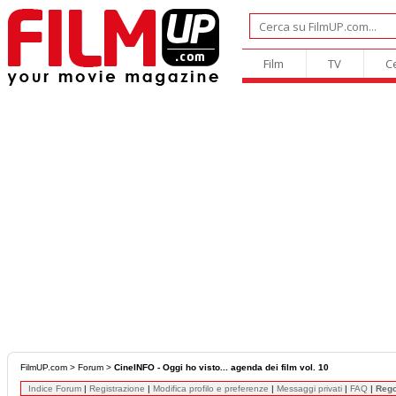
Film
TV
C
FilmUP.com
>
Forum
>
CineINFO - Oggi ho visto... agenda dei film vol. 10
Indice Forum
|
Registrazione
|
Modifica profilo e preferenze
|
Messaggi privati
|
FAQ
|
Reg