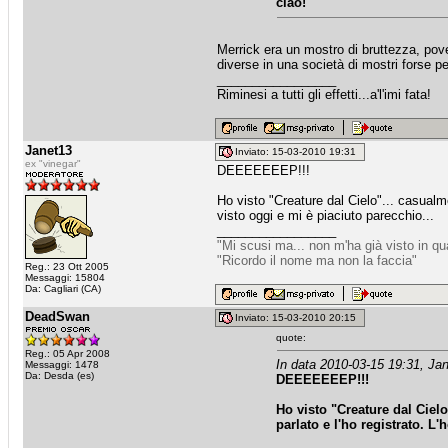
ciao!
Merrick era un mostro di bruttezza, po
diverse in una società di mostri forse p
_________________
Riminesi a tutti gli effetti...a'l'imi fata!
Janet13
Inviato: 15-03-2010 19:31
ex "vinegar"
DEEEEEEEP!!!
Ho visto "Creature dal Cielo"... casualm
visto oggi e mi è piaciuto parecchio...
_________________
"Mi scusi ma... non m'ha già visto in q
"Ricordo il nome ma non la faccia"
Reg.: 23 Ott 2005
Messaggi: 15804
Da: Cagliari (CA)
DeadSwan
Inviato: 15-03-2010 20:15
quote:
Reg.: 05 Apr 2008
In data 2010-03-15 19:31, Jan
Messaggi: 1478
Da: Desda (es)
DEEEEEEEP!!!
Ho visto "Creature dal Ciel
parlato e l'ho registrato. L'