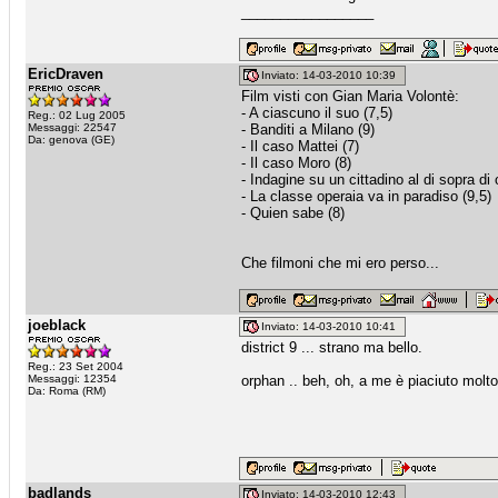
_________________
EricDraven
Inviato: 14-03-2010 10:39
Film visti con Gian Maria Volontè:
- A ciascuno il suo (7,5)
Reg.: 02 Lug 2005
Messaggi: 22547
- Banditi a Milano (9)
Da: genova (GE)
- Il caso Mattei (7)
- Il caso Moro (8)
- Indagine su un cittadino al di sopra di
- La classe operaia va in paradiso (9,5)
- Quien sabe (8)
Che filmoni che mi ero perso...
joeblack
Inviato: 14-03-2010 10:41
district 9 ... strano ma bello.
Reg.: 23 Set 2004
Messaggi: 12354
orphan .. beh, oh, a me è piaciuto molto
Da: Roma (RM)
badlands
Inviato: 14-03-2010 12:43