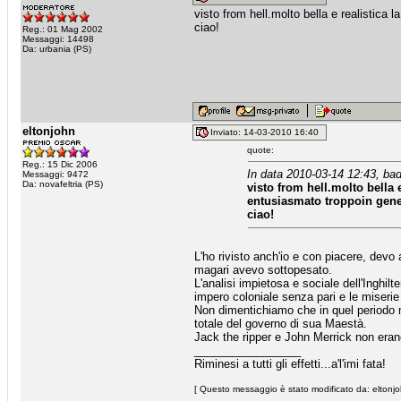
visto from hell.molto bella e realistica 
ciao!
Reg.: 01 Mag 2002
Messaggi: 14498
Da: urbania (PS)
eltonjohn
Inviato: 14-03-2010 16:40
quote:
Reg.: 15 Dic 2006
In data 2010-03-14 12:43, bad
Messaggi: 9472
Da: novafeltria (PS)
visto from hell.molto bella 
entusiasmato troppoin gene
ciao!
L'ho rivisto anch'io e con piacere, devo
magari avevo sottopesato.
L'analisi impietosa e sociale dell'Inghil
impero coloniale senza pari e le miseri
Non dimentichiamo che in quel periodo mi
totale del governo di sua Maestà.
Jack the ripper e John Merrick non eran
_________________
Riminesi a tutti gli effetti...a'l'imi fata!
[ Questo messaggio è stato modificato da: eltonjo