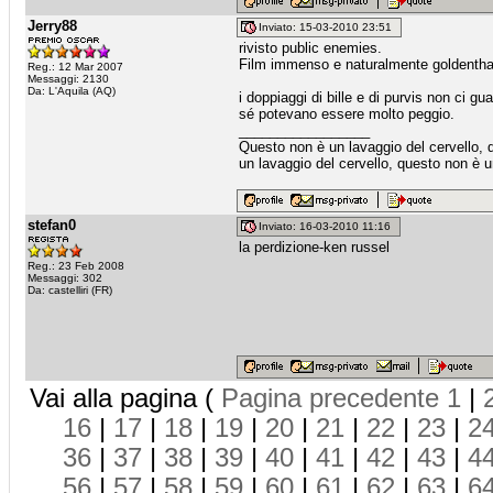
Jerry88
Inviato: 15-03-2010 23:51
rivisto public enemies.
Film immenso e naturalmente goldentha
Reg.: 12 Mar 2007
Messaggi: 2130
Da: L'Aquila (AQ)
i doppiaggi di bille e di purvis non ci g
sé potevano essere molto peggio.
_________________
Questo non è un lavaggio del cervello, 
un lavaggio del cervello, questo non è u
stefan0
Inviato: 16-03-2010 11:16
la perdizione-ken russel
Reg.: 23 Feb 2008
Messaggi: 302
Da: castelliri (FR)
Vai alla pagina (
Pagina precedente
1
|
16
|
17
|
18
|
19
|
20
|
21
|
22
|
23
|
2
36
|
37
|
38
|
39
|
40
|
41
|
42
|
43
|
4
56
|
57
|
58
|
59
|
60
|
61
|
62
|
63
|
6