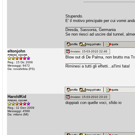
Stupendo.
E' il motivo principale per cui vorrei a
_________________
Dresda, Sassonia, Germania
Se non riesci ad uscire dal tunnel, alme
eltonjohn
Inviato: 15-03-2010 22:46
Blow out di De Palma, non brutto ma Tra
_________________
Reg.: 15 Dic 2006
Messaggi: 9472
Riminesi a tutti gli effetti...a'l'imi fata!
Da: novafeltria (PS)
HaroldKid
Inviato: 15-03-2010 23:10
doppiati con quelle voci, sfido io
Reg.: 11 Gen 2009
Messaggi: 4589
Da: milano (MI)