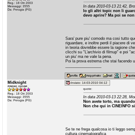
Reg.: 18 Ott 2003
In data 2010-03-13 21:42, Bro
Messaggi: 3555
Da: Perugia (PG)
Io gli altri topic non li g
devo aprire? Ma poi se non 
Sara' pure piu' comodo ma cosi tutto qu
riguardare, e inoltre perdi il piacere di 
in teoria dovrebbe essere la ragione che 
clicchi su "L'archivio di filmup" e poi "ac
un piu' ma ne vale la pena.
Poi la prova estrema che stai facendo un
_________________
Midknight
Inviato: 14-03-2010 04:12
quote:
Reg.: 18 Ott 2003
In data 2010-03-13 22:28, Mor
Messaggi: 3555
Da: Perugia (PG)
Non avete torto, ma quando
Non che qui in CINEINFO sia
Se te ne frega qualcosa io ti leggo sempr
cultura cinematografica