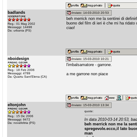
badlands
Inviato: 14-03-2010 20:53
beh merrick non me la sentirei di defini
buono del film di ieri è che mi ha ridat
Reg.: 01 Mag 2002
Messaggi: 14498
ciao!
Da: urbania (PS)
nboidesign
Inviato: 15-03-2010 10:21
l'imbalsamatore - garrone.
Reg.: 18 Feb 2006
Messaggi: 4789
a me garrone non piace
Da: Quartu Sant'Elena (CA)
eltonjohn
Inviato: 15-03-2010 13:34
quote:
Reg.: 15 Dic 2006
In data 2010-03-14 20:53, bad
Messaggi: 9472
Da: novafeltria (PS)
beh merrick non me la senti
spregevole.ecco,il lato buon
man