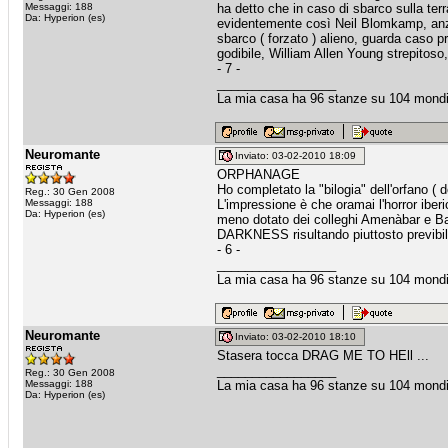
Messaggi: 188
ha detto che in caso di sbarco sulla ter
Da: Hyperion (es)
evidentemente così Neil Blomkamp, anzi
sbarco ( forzato ) alieno, guarda caso pr
godibile, William Allen Young strepitoso, 
- 7 -
_________________
La mia casa ha 96 stanze su 104 mondi
Neuromante
Inviato: 03-02-2010 18:09
ORPHANAGE
Ho completato la "bilogia" dell'orfan
Reg.: 30 Gen 2008
Messaggi: 188
L'impressione è che oramai l'horror ibe
Da: Hyperion (es)
meno dotato dei colleghi Amenàbar e 
DARKNESS risultando piuttosto previbi
- 6 -
_________________
La mia casa ha 96 stanze su 104 mondi
Neuromante
Inviato: 03-02-2010 18:10
Stasera tocca DRAG ME TO HEll ...
_________________
Reg.: 30 Gen 2008
Messaggi: 188
La mia casa ha 96 stanze su 104 mondi
Da: Hyperion (es)