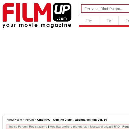
Film
TV
C
FilmUP.com
>
Forum
>
CineINFO - Oggi ho visto... agenda dei film vol. 10
Indice Forum
|
Registrazione
|
Modifica profilo e preferenze
|
Messaggi privati
|
FAQ
|
Reg