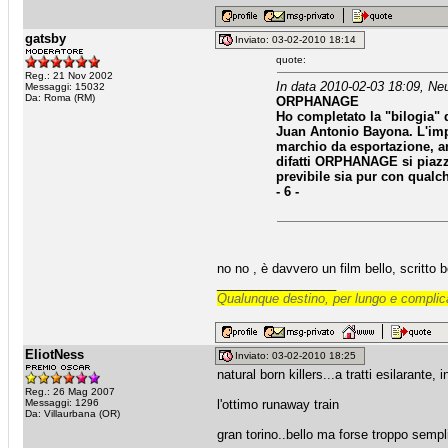
gatsby
Inviato: 03-02-2010 18:14
quote:
Reg.: 21 Nov 2002
In data 2010-02-03 18:09, Ne
Messaggi: 15032
Da: Roma (RM)
ORPHANAGE
Ho completato la "bilogia"
Juan Antonio Bayona. L'impr
marchio da esportazione, 
difatti ORPHANAGE si piaz
previbile sia pur con qua
- 6 -
no no , è davvero un film bello, scritto b
_________________
Qualunque destino, per lungo e complica
EliotNess
Inviato: 03-02-2010 18:25
natural born killers...a tratti esilarante
Reg.: 26 Mag 2007
Messaggi: 1296
l'ottimo runaway train
Da: Villaurbana (OR)
gran torino..bello ma forse troppo sempl