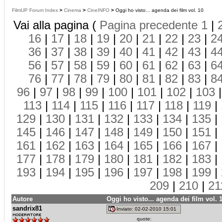
FilmUP Forum Index
>
Cinema
>
CineINFO
>
Oggi ho visto... agenda dei film vol. 10
Vai alla pagina (
Pagina precedente
1
|
16
|
17
|
18
|
19
|
20
|
21
|
22
|
23
|
2
36
|
37
|
38
|
39
|
40
|
41
|
42
|
43
|
4
56
|
57
|
58
|
59
|
60
|
61
|
62
|
63
|
6
76
|
77
|
78
|
79
|
80
|
81
|
82
|
83
|
8
96
|
97
|
98
|
99
|
100
|
101
|
102
|
103
113
|
114
|
115
|
116
|
117
|
118
|
119
|
129
|
130
|
131
|
132
|
133
|
134
|
135
|
145
|
146
|
147
|
148
|
149
|
150
|
151
|
161
|
162
|
163
|
164
|
165
|
166
|
167
|
177
|
178
|
179
|
180
|
181
|
182
|
183
|
193
|
194
|
195
|
196
|
197
|
198
|
199
|
209
|
210
|
21
Autore
Oggi ho visto... agenda dei film vol. 
sandrix81
Inviato: 02-02-2010 15:01
quote: