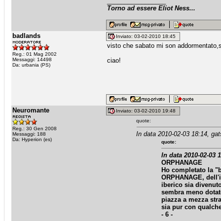
_________________
Torno ad essere Eliot Ness...
badlands
Inviato: 03-02-2010 18:45
visto che sabato mi son addormentato,s
Reg.: 01 Mag 2002
Messaggi: 14498
ciao!
Da: urbania (PS)
Neuromante
Inviato: 03-02-2010 19:48
quote:
Reg.: 30 Gen 2008
In data 2010-02-03 18:14, gat
Messaggi: 188
Da: Hyperion (es)
quote:
In data 2010-02-03 
ORPHANAGE
Ho completato la "
ORPHANAGE, dell'ib
iberico sia divenu
sembra meno dotato
piazza a mezza str
sia pur con qualc
- 6 -