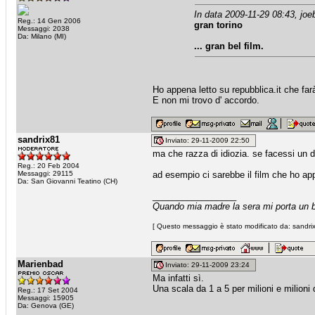
In data 2009-11-29 08:43, joe
Reg.: 14 Gen 2006
gran torino
Messaggi: 2038
Da: Milano (MI)
... gran bel film.
Ho appena letto su repubblica.it che far
E non mi trovo d' accordo.
sandrix81
Inviato: 29-11-2009 22:50
ma che razza di idiozia. se facessi un di
Reg.: 20 Feb 2004
Messaggi: 29115
ad esempio ci sarebbe il film che ho ap
Da: San Giovanni Teatino (CH)
_________________
Quando mia madre la sera mi porta un bi
[ Questo messaggio è stato modificato da: sandrix
Marienbad
Inviato: 29-11-2009 23:24
Ma infatti sì.
Una scala da 1 a 5 per milioni e milioni
Reg.: 17 Set 2004
Messaggi: 15905
Da: Genova (GE)