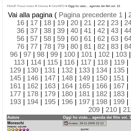
FilmUP Forum Index
>
Cinema
>
CineINFO
>
Oggi ho visto... agenda dei film vol. 10
Vai alla pagina (
Pagina precedente
1
|
16
|
17
|
18
|
19
|
20
|
21
|
22
|
23
|
2
36
|
37
|
38
|
39
|
40
|
41
|
42
|
43
|
4
56
|
57
|
58
|
59
|
60
|
61
|
62
|
63
|
6
76
|
77
|
78
|
79
|
80
|
81
|
82
|
83
|
8
96
|
97
|
98
|
99
|
100
|
101
|
102
|
103
113
|
114
|
115
|
116
|
117
|
118
|
119
|
129
|
130
|
131
|
132
|
133
|
134
|
135
|
145
|
146
|
147
|
148
|
149
|
150
|
151
|
161
|
162
|
163
|
164
|
165
|
166
|
167
|
177
|
178
|
179
|
180
|
181
|
182
|
183
|
193
|
194
|
195
|
196
|
197
|
198
|
199
|
209
|
210
|
21
Autore
Oggi ho visto... agenda dei film vol. 
Moreschi
Inviato: 29-11-2009 22:12
quote: