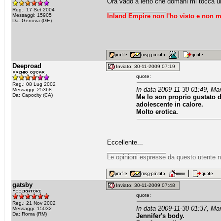
Ora vado a letto che domani mi tocca un
_________________
Reg.: 17 Set 2004
Messaggi: 15905
Inland Empire non l'ho visto e non m
Da: Genova (GE)
Deeproad
Inviato: 30-11-2009 07:19
quote:
Reg.: 08 Lug 2002
In data 2009-11-30 01:49, Mar
Messaggi: 25368
Da: Capocity (CA)
Me lo son proprio gustato da
adolescente in calore.
Molto erotica.
Eccellente...
_________________
Le opinioni espresse da questo utente n
gatsby
Inviato: 30-11-2009 07:48
quote:
Reg.: 21 Nov 2002
In data 2009-11-30 01:37, Mar
Messaggi: 15032
Da: Roma (RM)
Jennifer's body.