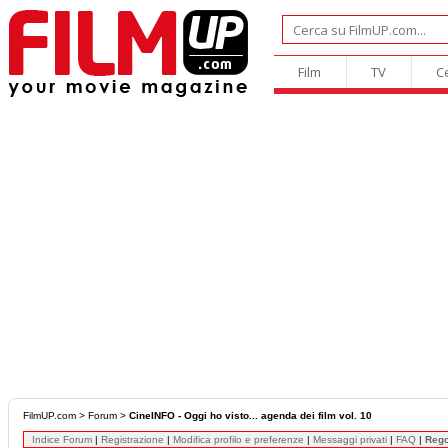
Film
TV
C
FilmUP.com
>
Forum
>
CineINFO - Oggi ho visto... agenda dei film vol. 10
Indice Forum
|
Registrazione
|
Modifica profilo e preferenze
|
Messaggi privati
|
FAQ
|
Reg