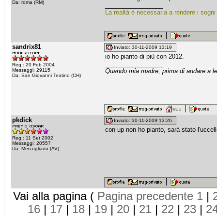
Da: roma (RM)
_________________
La realtà è necessaria a rendere i sogni 
sandrix81
Inviato: 30-11-2009 13:19
io ho pianto di più con 2012.
_________________
Reg.: 20 Feb 2004
Messaggi: 29115
Quando mia madre, prima di andare a let
Da: San Giovanni Teatino (CH)
pkdick
Inviato: 30-11-2009 13:26
con up non ho pianto, sarà stato l'uccel
Reg.: 11 Set 2002
Messaggi: 20557
Da: Mercogliano (AV)
Vai alla pagina (
Pagina precedente
1
|
16
|
17
|
18
|
19
|
20
|
21
|
22
|
23
|
2