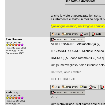
Ben fatto e divertente.
anche io visto e apprezzato ieri sera.
Giustamente è stato un mezzo flop al bo
_________________
Qualunque destino, per lungo e complica
EricDraven
Inviato: 30-11-2009 08:45
ALTA TENSIONE - Alexandre Aja (7)
Reg.: 02 Lug 2005
Messaggi: 22547
IL GRANDE SOGNO - Michele Placido (6 
Da: genova (GE)
BRUNO (5,5 , dopo l'ottimo Ali G, sia q
UP (8, meraviglioso, forse inferiore solo
_________________
Da triste, apro il water
IO E LE DROGHE
vietcong
Inviato: 30-11-2009 11:23
2012
Reg.: 13 Ott 2003
Messaggi: 4111
UP: Meraviglioso. Mai pianto così al c