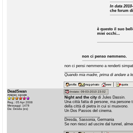
In data 2010
che forum di
è questo il suo bel
miei occhi...
non ci penso nemmeno.
non ci pensi nemmeno a renderti simpati
_________________
Quando mia madre, prima di andare a let
DeadSwan
Inviato: 09-03-2010 23:02
Night and the city
di Jules Dassin.
Una città fatta di persone, ma persone 
Reg.: 05 Apr 2008
Messaggi: 1478
della città di pietra in cui si muovono.
Da: Desda (es)
Un Dos Passos del cinema.
_________________
Dresda, Sassonia, Germania
Se non riesci ad uscire dal tunnel, alme