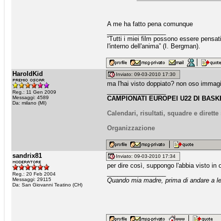
A me ha fatto pena comunque
_________________
“Tutti i miei film possono essere pensat
l'interno dell'anima” (I. Bergman).
HaroldKid
Inviato: 09-03-2010 17:30
ma l'hai visto doppiato? non oso immagi
_________________
Reg.: 11 Gen 2009
Messaggi: 4589
CAMPIONATI EUROPEI U22 DI BASKE
Da: milano (MI)
Calendari, risultati, squadre e dirett
Organizzazione
sandrix81
Inviato: 09-03-2010 17:34
per dire così, suppongo l'abbia visto in o
_________________
Reg.: 20 Feb 2004
Messaggi: 29115
Quando mia madre, prima di andare a let
Da: San Giovanni Teatino (CH)