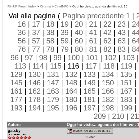
FilmUP Forum Index
>
Cinema
>
CineINFO
>
Oggi ho visto... agenda dei film vol. 10
Vai alla pagina (
Pagina precedente
1
|
16
|
17
|
18
|
19
|
20
|
21
|
22
|
23
|
2
36
|
37
|
38
|
39
|
40
|
41
|
42
|
43
|
4
56
|
57
|
58
|
59
|
60
|
61
|
62
|
63
|
6
76
|
77
|
78
|
79
|
80
|
81
|
82
|
83
|
8
96
|
97
|
98
|
99
|
100
|
101
|
102
|
103
113
|
114
|
115
| 116 |
117
|
118
|
119
|
129
|
130
|
131
|
132
|
133
|
134
|
135
|
145
|
146
|
147
|
148
|
149
|
150
|
151
|
161
|
162
|
163
|
164
|
165
|
166
|
167
|
177
|
178
|
179
|
180
|
181
|
182
|
183
|
193
|
194
|
195
|
196
|
197
|
198
|
199
|
209
|
210
|
21
Autore
Oggi ho visto... agenda dei film vol. 
gatsby
Inviato: 09-03-2010 07:11
quote: