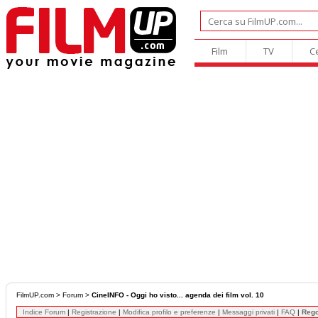
Film
TV
C
FilmUP.com
>
Forum
>
CineINFO - Oggi ho visto... agenda dei film vol. 10
Indice Forum
|
Registrazione
|
Modifica profilo e preferenze
|
Messaggi privati
|
FAQ
|
Reg