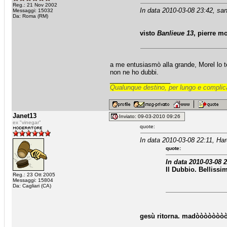
Reg.: 21 Nov 2002
In data 2010-03-08 23:42, san
Messaggi: 15032
Da: Roma (RM)
visto
Banlieue 13
, pierre m
a me entusiasmò alla grande, Morel lo te
non ne ho dubbi.
_________________
Qualunque destino, per lungo e complica
Janet13
Inviato: 09-03-2010 09:26
ex "vinegar"
quote:
In data 2010-03-08 22:11, Har
quote:
In data 2010-03-08 2
Il Dubbio. Bellissi
Reg.: 23 Ott 2005
Messaggi: 15804
Da: Cagliari (CA)
gesù ritorna. madòòòòòòò