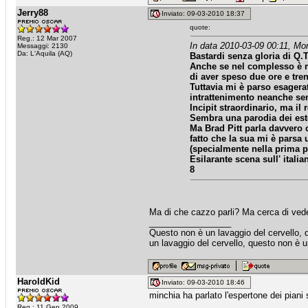
Jerry88
Inviato: 09-03-2010 18:37
quote:
Reg.: 12 Mar 2007
In data 2010-03-09 00:11, Mor
Messaggi: 2130
Da: L'Aquila (AQ)
Bastardi senza gloria
di Q.T
Anche se nel complesso è men
di aver speso due ore e tre
Tuttavia mi è parso esagera
intrattenimento neanche se
Incipit straordinario, ma il
Sembra una parodia dei este
Ma Brad Pitt parla davvero 
fatto che la sua mi è parsa 
(specialmente nella prima pa
Esilarante scena sull' itali
8
Ma di che cazzo parli? Ma cerca di vedere 
_________________
Questo non è un lavaggio del cervello, 
un lavaggio del cervello, questo non è u
HaroldKid
Inviato: 09-03-2010 18:46
minchia ha parlato l'espertone dei pian
_________________
Reg.: 11 Gen 2009