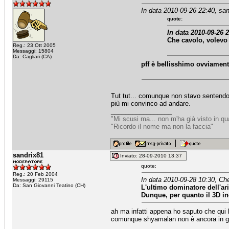
In data 2010-09-26 22:40, san
quote:
In data 2010-09-26 2
Che cavolo, volevo 
Reg.: 23 Ott 2005
Messaggi: 15804
Da: Cagliari (CA)
pff è bellisshimo ovviamen
Tut tut... comunque non stavo sentendo p
più mi convinco ad andare.
_________________
"Mi scusi ma... non m'ha già visto in q
"Ricordo il nome ma non la faccia"
sandrix81
Inviato: 28-09-2010 13:37
quote:
Reg.: 20 Feb 2004
In data 2010-09-28 10:30, Ch
Messaggi: 29115
Da: San Giovanni Teatino (CH)
L'ultimo dominatore dell'ari
Dunque, per quanto il 3D in
ah ma infatti appena ho saputo che qui 
comunque shyamalan non è ancora in gra