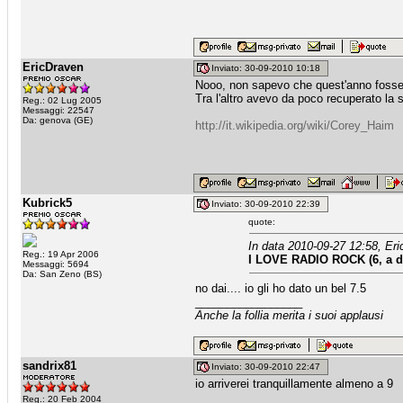
EricDraven
Inviato: 30-09-2010 10:18
Nooo, non sapevo che quest'anno foss
Tra l'altro avevo da poco recuperato la 
Reg.: 02 Lug 2005
Messaggi: 22547
Da: genova (GE)
http://it.wikipedia.org/wiki/Corey_Haim
Kubrick5
Inviato: 30-09-2010 22:39
quote:
In data 2010-09-27 12:58, Eri
Reg.: 19 Apr 2006
I LOVE RADIO ROCK (6, a dir
Messaggi: 5694
Da: San Zeno (BS)
no dai.... io gli ho dato un bel 7.5
_________________
Anche la follia merita i suoi applausi
sandrix81
Inviato: 30-09-2010 22:47
io arriverei tranquillamente almeno a 9
_________________
Reg.: 20 Feb 2004