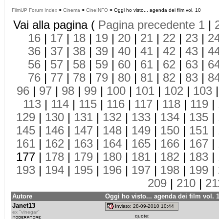
FilmUP Forum Index
>
Cinema
>
CineINFO
>
Oggi ho visto... agenda dei film vol. 10
Vai alla pagina (
Pagina precedente
1
|
16
|
17
|
18
|
19
|
20
|
21
|
22
|
23
|
2
36
|
37
|
38
|
39
|
40
|
41
|
42
|
43
|
4
56
|
57
|
58
|
59
|
60
|
61
|
62
|
63
|
6
76
|
77
|
78
|
79
|
80
|
81
|
82
|
83
|
8
96
|
97
|
98
|
99
|
100
|
101
|
102
|
103
113
|
114
|
115
|
116
|
117
|
118
|
119
|
129
|
130
|
131
|
132
|
133
|
134
|
135
|
145
|
146
|
147
|
148
|
149
|
150
|
151
|
161
|
162
|
163
|
164
|
165
|
166
|
167
|
177 |
178
|
179
|
180
|
181
|
182
|
183
|
193
|
194
|
195
|
196
|
197
|
198
|
199
|
209
|
210
|
21
Autore
Oggi ho visto... agenda dei film vol. 
Janet13
Inviato: 28-09-2010 10:44
ex "vinegar"
quote: