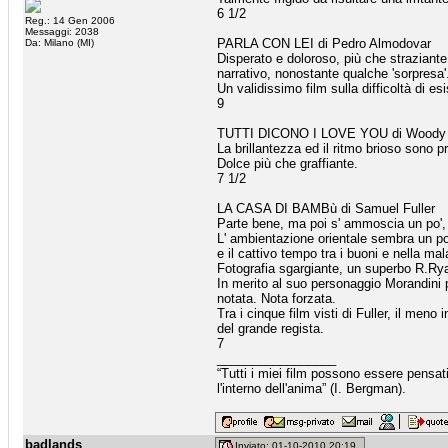
6 1/2
Reg.: 14 Gen 2006
Messaggi: 2038
PARLA CON LEI di Pedro Almodovar
Da: Milano (MI)
Disperato e doloroso, più che straziant
narrativo, nonostante qualche 'sorpresa'
Un validissimo film sulla difficoltà di esi
9
TUTTI DICONO I LOVE YOU di Woody 
La brillantezza ed il ritmo brioso sono 
Dolce più che graffiante.
7 1/2
LA CASA DI BAMBù di Samuel Fuller
Parte bene, ma poi s' ammoscia un po', 
L' ambientazione orientale sembra un po'
e il cattivo tempo tra i buoni e nella ma
Fotografia sgargiante, un superbo R.Ryan
In merito al suo personaggio Morandini p
notata. Nota forzata.
Tra i cinque film visti di Fuller, il men
del grande regista.
7
_________________
“Tutti i miei film possono essere pensat
l'interno dell'anima” (I. Bergman).
badlands
Inviato: 01-10-2010 20:19