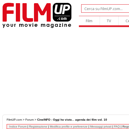
Film
TV
C
FilmUP.com
>
Forum
>
CineINFO - Oggi ho visto... agenda dei film vol. 10
Indice Forum
|
Registrazione
|
Modifica profilo e preferenze
|
Messaggi privati
|
FAQ
|
Reg