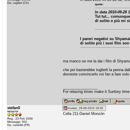
Da: cagliari (CA)
quote:
In data 2010-09-28 1
Tut tut... comunque
di solito e più mi 
I pareri negativi su Shyama
di solito più i suoi film so
ma manco se me la dai i film di Shyama
che poi basterebbe toglierli la penna da
dovreste convincerlo voi fan a fare solo 
_________________
For relaxing times make it Suntory time
stefan0
Inviato: 29-09-2010 18:02
Cella 211-Daniel Monzón
Reg.: 23 Feb 2008
Messaggi: 302
Da: castelliri (FR)