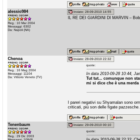
alessio984
Inviato: 28-09-2010 14:55
IL RE DEI GIARDINI DI MARVIN – Bob
Reg.: 10 Mar 2004
Messaggi: 6302
Da: Napoli (NA)
Chenoa
Inviato: 28-09-2010 22:32
quote:
Reg.: 16 Mag 2004
In data 2010-09-28 10:44, Jan
Messaggi: 11104
Da: Vittorio Veneto (TV)
Tut tut... comunque non stav
mi si dice che è una merda
I pareri negativi su Shyamalan sono orma
criticati, più son delle figate pazzesch
Tenenbaum
Inviato: 29-09-2010 00:10
quote:
Reg.: 29 Dic 2003
In data 2010-09-28 22:32, Ch
Messaggi: 10848