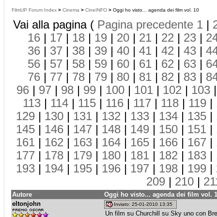
FilmUP Forum Index
>
Cinema
>
CineINFO
>
Oggi ho visto... agenda dei film vol. 10
Vai alla pagina (
Pagina precedente
1
|
16
|
17
|
18
|
19
|
20
|
21
|
22
|
23
|
2
36
|
37
|
38
|
39
|
40
|
41
|
42
|
43
|
4
56
|
57
|
58
|
59
|
60
|
61
|
62
|
63
|
6
76
|
77
|
78
|
79
|
80
|
81
|
82
|
83
|
8
96
|
97
|
98
|
99
|
100
|
101
|
102
|
103
113
|
114
|
115
|
116
|
117
|
118
|
119
|
129
|
130
|
131
|
132
|
133
|
134
|
135
|
145
|
146
|
147
|
148
|
149
|
150
|
151
|
161
|
162
|
163
|
164
|
165
|
166
|
167
|
177
|
178
|
179
|
180
|
181
|
182
|
183
|
193
|
194
|
195
|
196
|
197
|
198
|
199
|
209
|
210
|
21
Autore
Oggi ho visto... agenda dei film vol. 
eltonjohn
Inviato: 25-01-2010 13:35
Un film su Churchill su Sky uno con Br