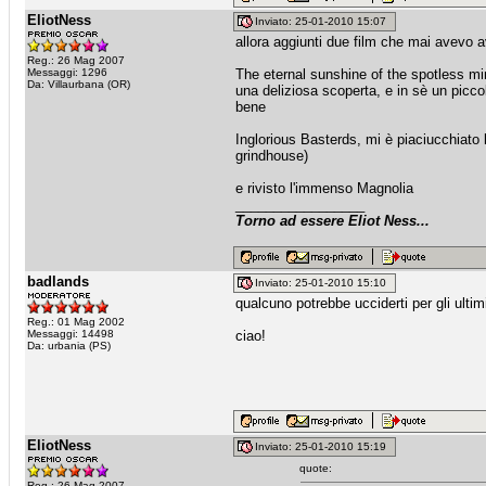
EliotNess
Inviato: 25-01-2010 15:07
allora aggiunti due film che mai avevo av
Reg.: 26 Mag 2007
Messaggi: 1296
The eternal sunshine of the spotless mind
Da: Villaurbana (OR)
una deliziosa scoperta, e in sè un picco
bene
Inglorious Basterds, mi è piaciucchiato l
grindhouse)
e rivisto l'immenso Magnolia
_________________
Torno ad essere Eliot Ness...
badlands
Inviato: 25-01-2010 15:10
qualcuno potrebbe ucciderti per gli ult
Reg.: 01 Mag 2002
Messaggi: 14498
ciao!
Da: urbania (PS)
EliotNess
Inviato: 25-01-2010 15:19
quote:
Reg.: 26 Mag 2007