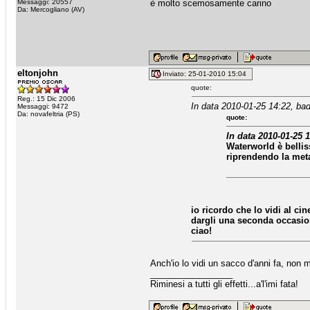
Messaggi: 20557
è molto scemosamente carino
Da: Mercogliano (AV)
eltonjohn
Inviato: 25-01-2010 15:04
quote:
Reg.: 15 Dic 2006
In data 2010-01-25 14:22, bad
Messaggi: 9472
Da: novafeltria (PS)
quote:
In data 2010-01-25 1
Waterworld è bellis
riprendendo la meta
io ricordo che lo vidi al c
dargli una seconda occasi
ciao!
Anch'io lo vidi un sacco d'anni fa, non 
_________________
Riminesi a tutti gli effetti...a'l'imi fata!