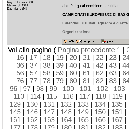
Reg.: 11 Gen 2009
Messaggi: 4589
ahimè, i gusti cambiano, se titillati.
Da: milano (MI)
_________________
CAMPIONATI EUROPEI U22 DI BASKE
Calendari, risultati, squadre e dirett
Organizzazione
Vai alla pagina (
Pagina precedente
1
|
16
|
17
|
18
|
19
|
20
|
21
|
22
|
23
|
2
36
|
37
|
38
|
39
|
40
|
41
|
42
|
43
|
4
56
|
57
|
58
|
59
|
60
|
61
|
62
|
63
|
6
76
|
77
|
78
|
79
|
80
|
81
|
82
|
83
|
8
96
|
97
|
98
|
99
|
100
|
101
|
102
|
103
113
|
114
|
115
|
116
|
117
|
118
|
119
|
129
|
130
|
131
|
132
|
133
|
134
|
135
|
145
|
146
|
147
|
148
|
149
|
150
|
151
|
161
|
162
|
163
|
164
|
165
|
166
|
167
|
177
|
178
|
179
|
180
|
181
|
182
|
183
|