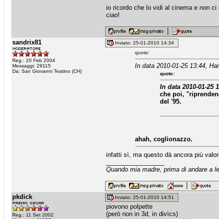
io ricordo che lo vidi al cinema e non c
ciao!
sandrix81
Inviato: 25-01-2010 14:34
quote:
Reg.: 20 Feb 2004
In data 2010-01-25 13:44, Har
Messaggi: 29115
Da: San Giovanni Teatino (CH)
quote:
In data 2010-01-25 1
che poi, "riprenden
del '95.
ahah, coglionazzo.
infatti sì, ma questo dà ancora più valore
_________________
Quando mia madre, prima di andare a let
pkdick
Inviato: 25-01-2010 14:51
piovono polpette
(però non in 3d, in divìcs)
Reg.: 11 Set 2002