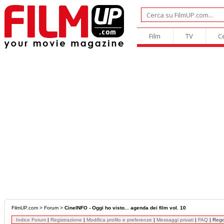
Film
TV
C
FilmUP.com
>
Forum
>
CineINFO - Oggi ho visto... agenda dei film vol. 10
Indice Forum
|
Registrazione
|
Modifica profilo e preferenze
|
Messaggi privati
|
FAQ
|
Reg