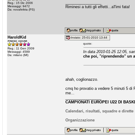
_________________
Reg.: 15 Dic 2006
Messaggi: 9472
Riminesi a tutti gli effetti...a'l'imi fata!
Da: novafeltria (PS)
HaroldKid
Inviato: 25-01-2010 13:44
quote:
Reg.: 11 Gen 2009
In data 2010-01-25 12:05, san
Messaggi: 4589
Da: milano (MI)
che poi, "riprendendo" un ac
ahah, coglionazzo.
cmq ho provatio a vedere 5 minuti 5 di 
me...
_________________
CAMPIONATI EUROPEI U22 DI BASKE
Calendari, risultati, squadre e dirett
Organizzazione