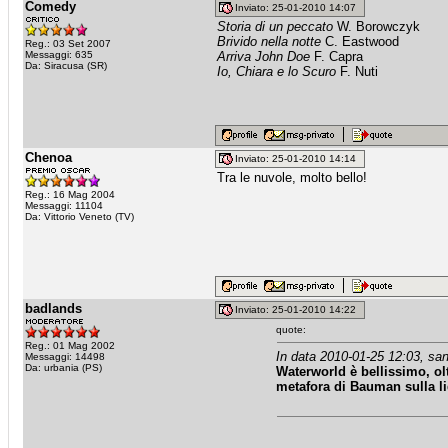
Comedy
Inviato: 25-01-2010 14:07
Storia di un peccato
W. Borowczyk
Brivido nella notte
C. Eastwood
Reg.: 03 Set 2007
Messaggi: 635
Arriva John Doe
F. Capra
Da: Siracusa (SR)
Io, Chiara e lo Scuro
F. Nuti
Chenoa
Inviato: 25-01-2010 14:14
Tra le nuvole, molto bello!
Reg.: 16 Mag 2004
Messaggi: 11104
Da: Vittorio Veneto (TV)
badlands
Inviato: 25-01-2010 14:22
quote:
Reg.: 01 Mag 2002
In data 2010-01-25 12:03, san
Messaggi: 14498
Da: urbania (PS)
Waterworld è bellissimo, ol
metafora di Bauman sulla li