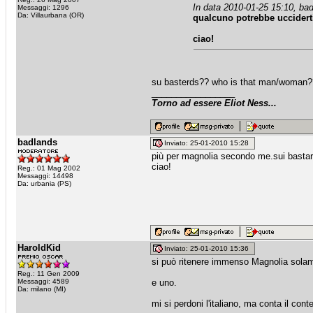
In data 2010-01-25 15:10, bad
Messaggi: 1296
Da: Villaurbana (OR)
qualcuno potrebbe uccidert
ciao!
su basterds?? who is that man/woman?
_________________
Torno ad essere Eliot Ness...
badlands
Inviato: 25-01-2010 15:28
più per magnolia secondo me.sui bastard
ciao!
Reg.: 01 Mag 2002
Messaggi: 14498
Da: urbania (PS)
HaroldKid
Inviato: 25-01-2010 15:36
si può ritenere immenso Magnolia solamen
Reg.: 11 Gen 2009
Messaggi: 4589
e uno.
Da: milano (MI)
mi si perdoni l'italiano, ma conta il cont