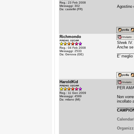
Reg.: 23 Feb 2008
Messaggi: 302
Agostino 
Da: castelliri (FR)
Richmondo
Inviato
Shrek IV.
Anche se 
Reg.: 04 Feb 2008
Messaggi: 2533
________
Da: Genova (GE)
E' meglio
HaroldKid
Inviato
PER AMAR
Reg.: 11 Gen 2009
Messaggi: 4589
Non vorre
Da: milano (MI)
incollato
________
CAMPION
Calendari
Organizz