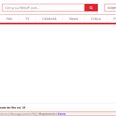
Film
TV
Celebrità
News
Critica
P
enda dei film vol. 10
ferenze
|
Messaggi privati
|
FAQ
|
Regolamento
|
Cerca