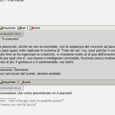
L – Elia Kazan
: 12-09-2010 18:01
 "Il concerto".
piacevole, anche se non eccezionale, con la sequenza del concerto ad alzare 
 pare quasi voler replicare lo schema di "Train de vie" ma, sara' perche' il cont
ieto fine ne ha ingessato la creativita', si mantiene molto al di qua dell'inventiv
rlo per quel che e', una buona e intelligente commedia, funziona senza strafar
rare di piu' il grottesco e il sentimentale, ma tant'e'.
_________
Sassonia, Germania
esci ad uscire dal tunnel, almeno arredalo
: 13-09-2010 00:41
Somewhere che come preventivato mi è piaciuto!
_________
 ma... non m'ha già visto in qualche posto?"
il nome ma non la faccia"