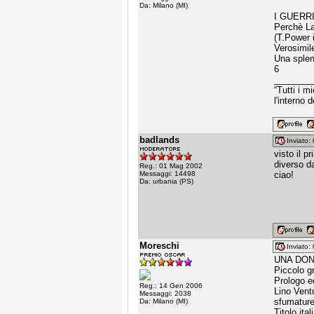
Da: Milano (MI)
I GUERRI
Perchè Lan
(T.Power 
Verosimil
Una splend
6
________
“Tutti i 
l'interno 
badlands
Inviato
visto il p
diverso d
Reg.: 01 Mag 2002
Messaggi: 14498
ciao!
Da: urbania (PS)
Moreschi
Inviato
UNA DONN
Piccolo gr
Prologo ed
Reg.: 14 Gen 2006
Lino Vent
Messaggi: 2038
sfumature
Da: Milano (MI)
Titolo ita