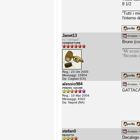
8 1/2
________
“Tutti i 
l'interno 
Janet13
Inviato
ex "vinegar"
Bruno (con
________
"Mi scusi
"Ricordo 
Reg.: 23 Ott 2005
Messaggi: 15804
Da: Cagliari (CA)
alessio984
Inviato
GATTACA 
Reg.: 10 Mar 2004
Messaggi: 6302
Da: Napoli (NA)
stefan0
Inviato
Decalogo 