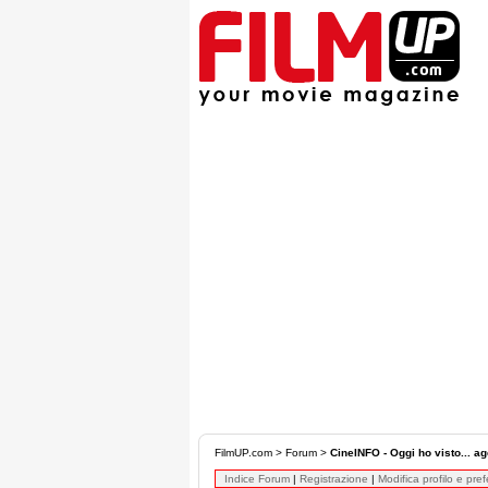
FilmUP.com
>
Forum
>
CineINFO - Oggi ho visto... ag
Indice Forum
|
Registrazione
|
Modifica profilo e pre