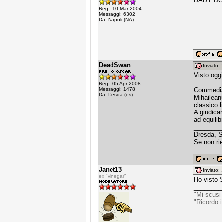
BABY DOL
Reg.: 10 Mar 2004
Messaggi: 6302
Da: Napoli (NA)
DeadSwan
Inviato
Visto oggi
Reg.: 05 Apr 2008
Messaggi: 1478
Commedia 
Da: Desda (es)
Mihaileanu
classico l
A giudica
ad equilib
________
Dresda, 
Se non ri
Janet13
Inviato
ex "vinegar"
Ho visto 
________
"Mi scusi
"Ricordo 