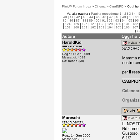
FilmUP Forum Index
>
Cinema
>
CineINFO
>
Oggi ho v
Vai alla pagina (
Pagina precedente
1
|
2
|
3
|
4
|
40
|
41
|
42
|
43
|
44
|
45
|
46
|
47
|
48
|
49
|
50
|
51
85
|
86
|
87
|
88
|
89
|
90
|
91
|
92
|
93
|
94
|
95
|
96
|
124
|
125
|
126
|
127
|
128
|
129
|
130
|
131
|
132
|
159
|
160
|
161
|
162
|
163
|
164
|
165
|
166
|
167
|
1
Autore
Oggi ho v
HaroldKid
Inviato
SAXOFONE
Reg.: 11 Gen 2009
Messaggi: 4589
Mamma mia
Da: milano (MI)
nostro ci
per il res
________
CAMPION
Calendari
Organizz
Moreschi
Inviato
IL NOSTR
Nè carne 
Gustoso, 
Reg.: 14 Gen 2006
6 1/2
Messaggi: 2038