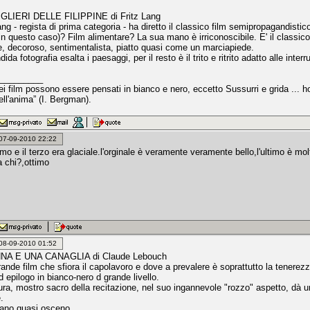
GLIERI DELLE FILIPPINE di Fritz Lang
g - regista di prima categoria - ha diretto il classico film semipropagandistico ,
in questo caso)? Film alimentare? La sua mano è irriconoscibile. E' il classico
e, decoroso, sentimentalista, piatto quasi come un marciapiede.
ida fotografia esalta i paesaggi, per il resto è il trito e ritrito adatto alle interr
_________
miei film possono essere pensati in bianco e nero, eccetto Sussurri e grida ..
dell'anima” (I. Bergman).
: 07-09-2010 22:22
rimo e il terzo era glaciale.l'orginale è veramente veramente bello,l'ultimo è mo
a chi?,ottimo
: 08-09-2010 01:52
A E UNA CANAGLIA di Claude Lebouch
ande film che sfiora il capolavoro e dove a prevalere è soprattutto la tenerezz
 epilogo in bianco-nero d grande livello.
ura, mostro sacro della recitazione, nel suo ingannevole "rozzo" aspetto, dà un
.
liano quasi osceno.