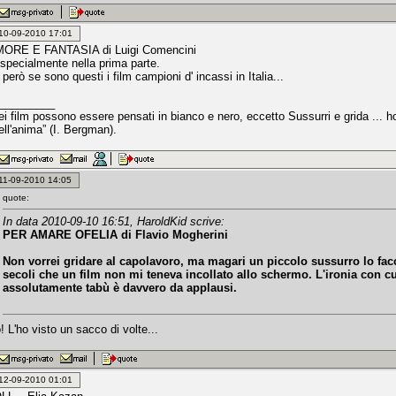
: 10-09-2010 17:01
ORE E FANTASIA di Luigi Comencini
specialmente nella prima parte.
però se sono questi i film campioni d' incassi in Italia...
_________
miei film possono essere pensati in bianco e nero, eccetto Sussurri e grida ..
dell'anima” (I. Bergman).
: 11-09-2010 14:05
quote:
In data 2010-09-10 16:51, HaroldKid scrive:
PER AMARE OFELIA di Flavio Mogherini
Non vorrei gridare al capolavoro, ma magari un piccolo sussurro lo fa
secoli che un film non mi teneva incollato allo schermo. L'ironia con cu
assolutamente tabù è davvero da applausi.
! L'ho visto un sacco di volte...
: 12-09-2010 01:01