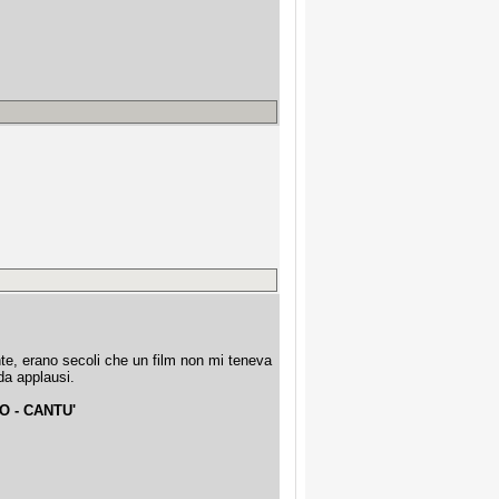
.
te, erano secoli che un film non mi teneva
da applausi.
O - CANTU'