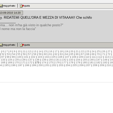
: 13-09-2010 14:20
ity. RIDATEMI QUELL'ORA E MEZZA DI VITAAAA!! Che schifo
_________
 ma... non m'ha già visto in qualche posto?"
il nome ma non la faccia"
5
|
6
|
7
|
8
|
9
|
10
|
11
|
12
|
13
|
14
|
15
|
16
|
17
|
18
|
19
|
20
|
21
|
22
|
23
|
24
|
25
|
26
|
27
|
|
52
|
53
|
54
|
55
|
56
|
57
|
58
|
59
|
60
|
61
|
62
|
63
|
64
|
65
|
66
|
67
|
68
|
69
|
70
|
71
|
72
|
|
97
|
98
|
99
|
100
|
101
|
102
|
103
|
104
|
105
|
106
|
107
|
108
|
109
|
110
|
111
|
112
|
113
|
1
|
133
|
134
|
135
|
136
|
137
|
138
|
139
|
140
|
141
|
142
|
143
|
144
|
145
|
146
|
147
|
148
|
14
|
168
|
169
|
170
|
171
|
172
| 173 |
174
|
175
|
176
|
177
|
178
|
179
|
180
|
181
|
182
|
183
|
18
94
|
195
|
196
|
197
|
198
|
199
|
200
|
201
|
202
|
203
|
204
|
205
|
206
|
207
|
208
|
209
|
210