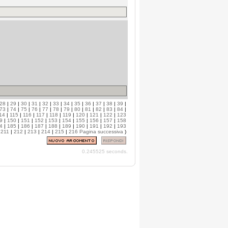
28
|
29
|
30
|
31
|
32
|
33
|
34
|
35
|
36
|
37
|
38
|
39
|
73
|
74
|
75
|
76
|
77
|
78
|
79
|
80
|
81
|
82
|
83
|
84
|
14
|
115
|
116
|
117
|
118
|
119
|
120
|
121
|
122
|
123
9
|
150
|
151
|
152
|
153
|
154
|
155
|
156
|
157
|
158
4
|
185
|
186
|
187
|
188
|
189
|
190
|
191
|
192
|
193
|
211
|
212
|
213
|
214
|
215
|
216
Pagina successiva
)
0.245525 seconds.