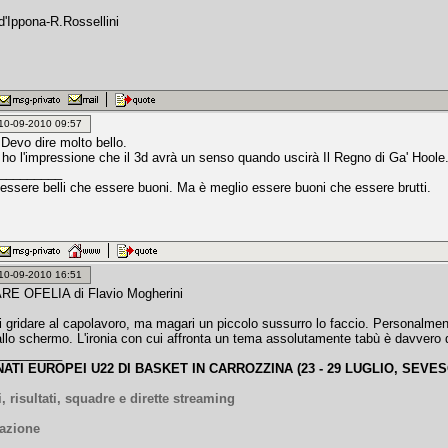
d'Ippona-R.Rossellini
: 10-09-2010 09:57
 Devo dire molto bello.
ho l'impressione che il 3d avrà un senso quando uscirà Il Regno di Ga' Hoole
_________
 essere belli che essere buoni. Ma è meglio essere buoni che essere brutti.
: 10-09-2010 16:51
E OFELIA di Flavio Mogherini
i gridare al capolavoro, ma magari un piccolo sussurro lo faccio. Personalmen
 allo schermo. L'ironia con cui affronta un tema assolutamente tabù è davvero 
_________
ATI EUROPEI U22 DI BASKET IN CARROZZINA (23 - 29 LUGLIO, SEVES
, risultati, squadre e dirette streaming
azione