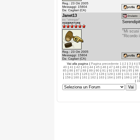
Reg.: 23 Ott 2005
Messaggi: 15804
Da: Cagliari (CA)
Janet13
Inviato
ex "vinegar"
Serendip
________
"Mi scusi
"Ricordo 
Reg.: 23 Ott 2005
Messaggi: 15804
Da: Cagliari (CA)
Vai alla pagina (
Pagina precedente
1
|
2
|
3
|
4
|
40
|
41
|
42
|
43
|
44
|
45
|
46
|
47
|
48
|
49
|
50
|
51
85
|
86
|
87
|
88
|
89
|
90
|
91
|
92
|
93
|
94
|
95
|
96
|
124
|
125
|
126
|
127
|
128
|
129
|
130
|
131
|
132
|
159
|
160
|
161
|
162
|
163
|
164
|
165
|
166
|
167
|
1