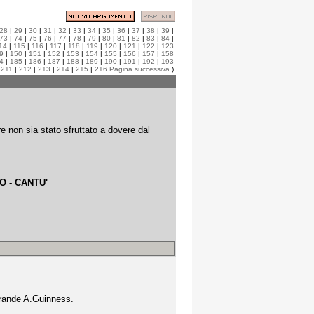
28
|
29
|
30
|
31
|
32
|
33
|
34
|
35
|
36
|
37
|
38
|
39
|
73
|
74
|
75
|
76
|
77
|
78
|
79
|
80
|
81
|
82
|
83
|
84
|
14
|
115
|
116
|
117
|
118
|
119
|
120
|
121
|
122
|
123
9
|
150
|
151
|
152
|
153
|
154
|
155
|
156
|
157
|
158
4
|
185
|
186
|
187
|
188
|
189
|
190
|
191
|
192
|
193
|
211
|
212
|
213
|
214
|
215
|
216
Pagina successiva
)
non sia stato sfruttato a dovere dal
O - CANTU'
 grande A.Guinness.