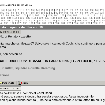
isto... agenda dei film vol. 10
5
|
6
|
7
|
8
|
9
|
10
|
11
|
12
|
13
|
14
|
15
|
16
|
17
|
18
|
19
|
20
|
21
|
22
|
23
|
24
|
25
|
26
|
27
|
|
52
|
53
|
54
|
55
|
56
|
57
|
58
|
59
|
60
|
61
|
62
|
63
|
64
|
65
|
66
|
67
|
68
|
69
|
70
|
71
|
72
|
|
97
|
98
|
99
|
100
|
101
|
102
|
103
|
104
|
105
|
106
|
107
|
108
|
109
|
110
|
111
|
112
|
113
|
1
|
133
|
134
|
135
|
136
|
137
|
138
|
139
|
140
|
141
|
142
|
143
|
144
|
145
|
146
|
147
|
148
|
14
|
168
|
169
|
170
|
171
|
172
| 173 |
174
|
175
|
176
|
177
|
178
|
179
|
180
|
181
|
182
|
183
|
18
94
|
195
|
196
|
197
|
198
|
199
|
200
|
201
|
202
|
203
|
204
|
205
|
206
|
207
|
208
|
209
|
210
isto... agenda dei film vol. 10
: 07-09-2010 11:00
 di Renato Pozzetto
, ma che schifezza è? Salvo solo il cameo di Cochi, che continuo a pensare 
nema.
to, non pervenuto.
_________
ATI EUROPEI U22 DI BASKET IN CARROZZINA (23 - 29 LUGLIO, SEVES
, risultati, squadre e dirette streaming
azione
: 07-09-2010 21:59
O AGENTE A L' AVANA di Carol Reed
nè pesce, sempre indeciso tra serietà e grottesco. Assai inverosimile.
con qualche buona battuta , una bella ambientazione e ottimi attori tra cui il