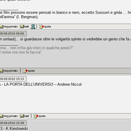
_________
miei film possono essere pensati in bianco e nero, eccetto Sussurri e grida ..
dell'anima” (I. Bergman).
: 08-09-2010 09:06
 umlaut)... si guardasse oltre le volgarità spinte si vedrebbe un genio che fa 
_________
 ma... non m'ha già visto in qualche posto?"
il nome ma non la faccia"
: 09-09-2010 15:13
- LA PORTA DELL’UNIVERSO – Andrew Niccol
: 09-09-2010 15:39
3 - K.Kieslowski