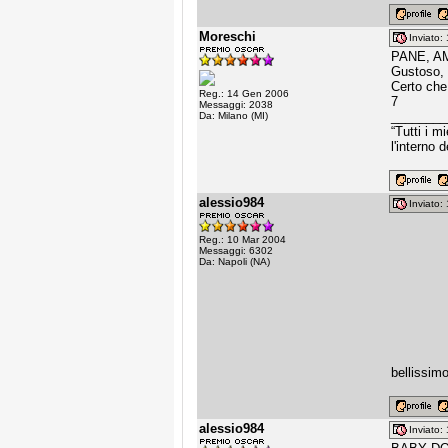
Moreschi
Inviato
PANE, AM
Gustoso, 
Certo che 
Reg.: 14 Gen 2006
7
Messaggi: 2038
________
Da: Milano (MI)
“Tutti i 
l'interno 
alessio984
Inviato
Reg.: 10 Mar 2004
Messaggi: 6302
Da: Napoli (NA)
bellissimo
alessio984
Inviato