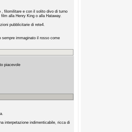
 filomilitare e con il solito divo di turno
 film alla Henry King o alla Hataway.
uzioni pubblicitarie di rete4.
. ho sempre immaginato il rosso come
lto piacevole
a.
a interpetazione indimenticabile, ricca di