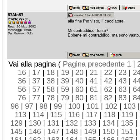
83Alo83
Inviato: 16-01-2010 01:00
alla fine l'ho visto, il cacciatore.
_________________
Reg.: 26 Mag 2002
Messaggi: 16507
Mi contraddico, forse?
Da: Palermo (PA)
Ebbene mi contraddico, ma sono vasto, 
Vai alla pagina (
Pagina precedente
1
|
16
|
17
|
18
|
19
|
20
|
21
|
22
|
23
|
2
36
|
37
|
38
|
39
|
40
|
41
|
42
|
43
|
4
56
|
57
|
58
|
59
|
60
|
61
|
62
|
63
|
6
76
|
77
|
78
|
79
|
80
|
81
|
82
|
83
|
8
96
|
97
|
98
|
99
|
100
|
101
|
102
|
103
113
|
114
|
115
|
116
|
117
|
118
|
119
|
129
|
130
|
131
|
132
|
133
|
134
|
135
|
145
|
146
|
147
|
148
|
149
|
150
|
151
|