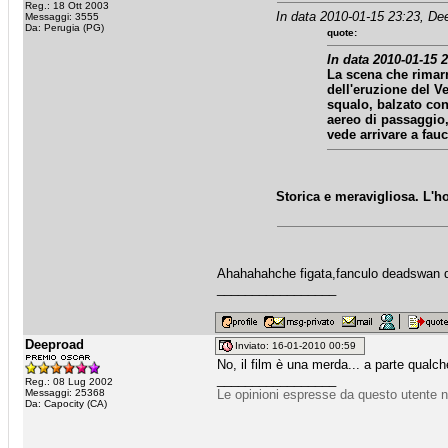
Reg.: 18 Ott 2003
In data 2010-01-15 23:23, De
Messaggi: 3555
Da: Perugia (PG)
quote:
In data 2010-01-15 
La scena che rimarr
dell'eruzione del Ve
squalo, balzato con
aereo di passaggio,
vede arrivare a fauc
Storica e meravigliosa. L'h
Ahahahahche figata,fanculo deadswan d
_________________
Deeproad
Inviato: 16-01-2010 00:59
No, il film è una merda... a parte qualc
_________________
Reg.: 08 Lug 2002
Messaggi: 25368
Le opinioni espresse da questo utente n
Da: Capocity (CA)