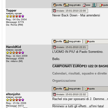
Topper
Inviato: 15-01-2010 22:00
Never Back Down - Mai arrendersi
Reg.: 04 Giu 2004
Messaggi: 6779
Da: Roma (RM)
HaroldKid
Inviato: 15-01-2010 22:21
L'UOMO IN PIU' di Paolo Sorrentino.
Reg.: 11 Gen 2009
Messaggi: 4589
Bello.
Da: milano (MI)
_________________
CAMPIONATI EUROPEI U22 DI BASKE
Calendari, risultati, squadre e dirett
Organizzazione
eltonjohn
Inviato: 15-01-2010 22:32
Rachel sta per sposarsi di J. Demme...n
_________________
Reg.: 15 Dic 2006
Messaggi: 9472
Riminesi a tutti gli effetti...a'l'imi fata!