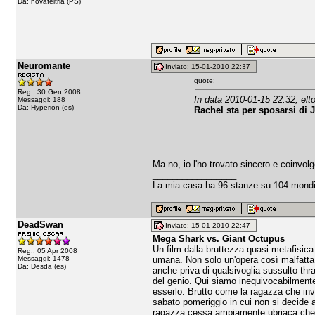
Da: novafeltria (PS)
Neuromante
Inviato: 15-01-2010 22:37
quote:
Reg.: 30 Gen 2008
In data 2010-01-15 22:32, elt
Messaggi: 188
Da: Hyperion (es)
Rachel sta per sposarsi di 
Ma no, io l'ho trovato sincero e coinvolg
_________________
La mia casa ha 96 stanze su 104 mondi
DeadSwan
Inviato: 15-01-2010 22:47
Mega Shark vs. Giant Octupus
Un film dalla bruttezza quasi metafisic
Reg.: 05 Apr 2008
Messaggi: 1478
umana. Non solo un'opera così malfatta, c
Da: Desda (es)
anche priva di qualsivoglia sussulto thr
del genio. Qui siamo inequivocabilmente,
esserlo. Brutto come la ragazza che invi
sabato pomeriggio in cui non si decide a
ragazza cessa ampiamente ubriaca che ti