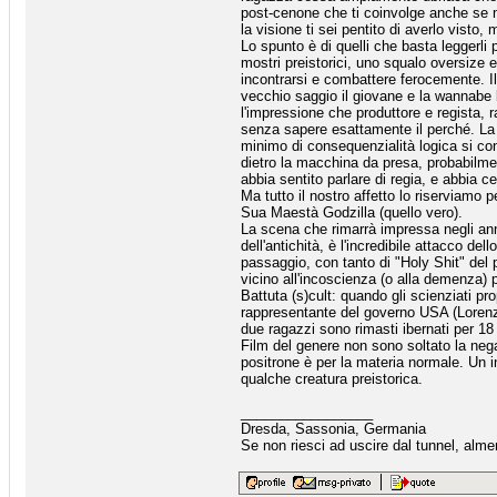
post-cenone che ti coinvolge anche se n
la visione ti sei pentito di averlo visto
Lo spunto è di quelli che basta leggerli 
mostri preistorici, uno squalo oversize 
incontrarsi e combattere ferocemente. Il 
vecchio saggio il giovane e la wannabe 
l'impressione che produttore e regista, r
senza sapere esattamente il perché. La s
minimo di consequenzialità logica si con
dietro la macchina da presa, probabilme
abbia sentito parlare di regia, e abbia
Ma tutto il nostro affetto lo riserviamo 
Sua Maestà Godzilla (quello vero).
La scena che rimarrà impressa negli ann
dell'antichità, è l'incredibile attacco de
passaggio, con tanto di "Holy Shit" del 
vicino all'incoscienza (o alla demenza) 
Battuta (s)cult: quando gli scienziati pr
rappresentante del governo USA (Lorenz
due ragazzi sono rimasti ibernati per 18 
Film del genere non sono soltato la nega
positrone è per la materia normale. Un i
qualche creatura preistorica.
_________________
Dresda, Sassonia, Germania
Se non riesci ad uscire dal tunnel, alme