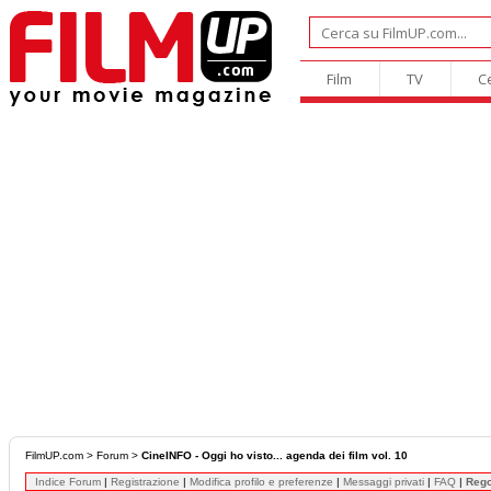
Film
TV
C
FilmUP.com
>
Forum
>
CineINFO - Oggi ho visto... agenda dei film vol. 10
Indice Forum
|
Registrazione
|
Modifica profilo e preferenze
|
Messaggi privati
|
FAQ
|
Reg