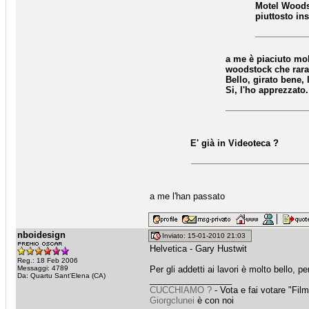
Motel Woods
piuttosto in
a me è piaciuto mol
woodstock che rara
Bello, girato bene,
Si, l'ho apprezzato.
E' già in Videoteca ?
a me l'han passato
nboidesign
Inviato: 15-01-2010 21:03
Helvetica - Gary Hustwit
Reg.: 18 Feb 2006
Messaggi: 4789
Per gli addetti ai lavori è molto bello, p
Da: Quartu Sant'Elena (CA)
_________________
CUCCHIAMO ?
- Vota e fai votare "Fi
Giorgclunei
è con noi