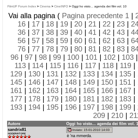
FilmUP Forum Index
>
Cinema
>
CineINFO
>
Oggi ho visto... agenda dei film vol. 10
Vai alla pagina (
Pagina precedente
1
|
16
|
17
|
18
|
19
|
20
|
21
|
22
|
23
|
2
36
|
37
|
38
|
39
|
40
|
41
|
42
|
43
|
4
56
|
57
|
58
|
59
|
60
|
61
|
62
|
63
|
6
76
|
77
|
78
|
79
|
80
|
81
|
82
|
83
|
8
96
|
97
|
98
|
99
|
100
|
101
|
102
|
103
113
|
114
|
115
|
116
|
117
|
118
|
119
|
129
|
130
|
131
|
132
|
133
|
134
|
135
|
145
|
146
|
147
|
148
|
149
|
150
|
151
|
161
|
162
|
163
|
164
|
165
|
166
|
167
|
177
|
178
|
179
|
180
|
181
|
182
|
183
|
193
|
194
|
195
|
196
|
197
|
198
|
199
|
209
|
210
|
21
Autore
Oggi ho visto... agenda dei film vol. 
sandrix81
Inviato: 15-01-2010 14:03
è 'na mmerda.