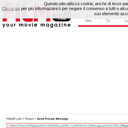
Questo sito utilizza cookie, anche di terze parti
Clicca qui
per più informazioni o per negare il consenso a tutti o a
suo elemento accon
Film
TV
C
FilmUP.com
>
Forum
>
Send Private Message
Indice Forum
|
Registrazione
|
Modifica profilo e preferenze
|
Messaggi privati
|
FAQ
|
Reg