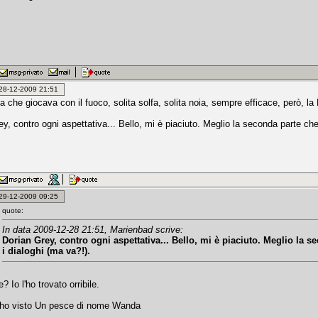
: 28-12-2009 21:51
 che giocava con il fuoco, solita solfa, solita noia, sempre efficace, però, l
y, contro ogni aspettativa... Bello, mi è piaciuto. Meglio la seconda parte che 
: 29-12-2009 09:25
quote:
In data 2009-12-28 21:51, Marienbad scrive:
Dorian Grey, contro ogni aspettativa... Bello, mi è piaciuto. Meglio la s
i dialoghi (ma va?!).
 Io l'ho trovato orribile.
 ho visto Un pesce di nome Wanda