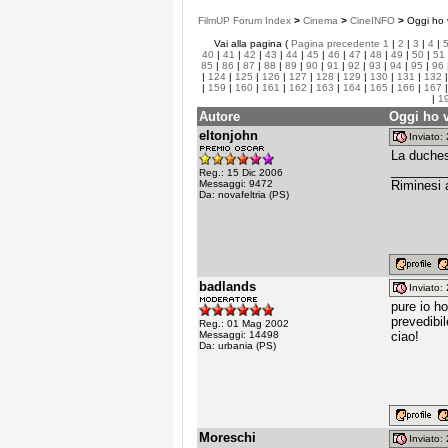
FilmUP Forum Index
>
Cinema
>
CineINFO
>
Oggi ho v
Vai alla pagina (
Pagina precedente
1
|
2
|
3
|
4
|
40
|
41
|
42
|
43
|
44
|
45
|
46
|
47
|
48
|
49
|
50
|
51
85
|
86
|
87
|
88
|
89
|
90
|
91
|
92
|
93
|
94
|
95
|
96
|
124
|
125
|
126
|
127
|
128
|
129
|
130
|
131
|
132
|
159
|
160
|
161
|
162
|
163
|
164
|
165
|
166
|
167
|
1
Autore
Oggi ho v
eltonjohn
Inviato
La duchess
________
Reg.: 15 Dic 2006
Messaggi: 9472
Riminesi a 
Da: novafeltria (PS)
badlands
Inviato
pure io h
prevedibi
Reg.: 01 Mag 2002
Messaggi: 14498
ciao!
Da: urbania (PS)
Moreschi
Inviato