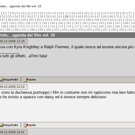
isto... agenda dei film vol. 10
5
|
6
|
7
|
8
|
9
|
10
|
11
|
12
|
13
|
14
|
15
|
16
|
17
|
18
|
19
|
20
|
21
|
22
|
23
|
24
|
25
|
26
|
27
|
|
52
|
53
|
54
|
55
|
56
|
57
|
58
|
59
|
60
|
61
| 62 |
63
|
64
|
65
|
66
|
67
|
68
|
69
|
70
|
71
|
72
|
|
97
|
98
|
99
|
100
|
101
|
102
|
103
|
104
|
105
|
106
|
107
|
108
|
109
|
110
|
111
|
112
|
113
|
1
|
133
|
134
|
135
|
136
|
137
|
138
|
139
|
140
|
141
|
142
|
143
|
144
|
145
|
146
|
147
|
148
|
14
|
168
|
169
|
170
|
171
|
172
|
173
|
174
|
175
|
176
|
177
|
178
|
179
|
180
|
181
|
182
|
183
|
18
94
|
195
|
196
|
197
|
198
|
199
|
200
|
201
|
202
|
203
|
204
|
205
|
206
|
207
|
208
|
209
|
210
isto... agenda dei film vol. 10
: 26-12-2009 12:19
a con Kyra Knightley e Ralph Fiennes, il quale riesce ad essere ancora più odi
_________
tutti gli effetti...a'l'imi fata!
: 26-12-2009 13:12
o visto la duchessa.purtroppo i film in costume non mi rapiscono mai.ben fatto
le.ho rivisto a spasso con daisy ed è invece sempre delizioso
: 26-12-2009 14:01