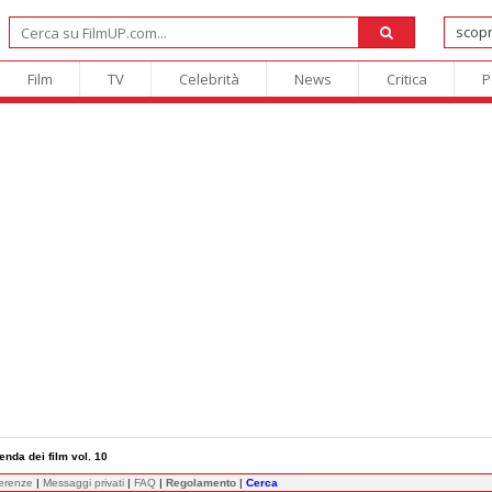
Film
TV
Celebrità
News
Critica
P
enda dei film vol. 10
ferenze
|
Messaggi privati
|
FAQ
|
Regolamento
|
Cerca