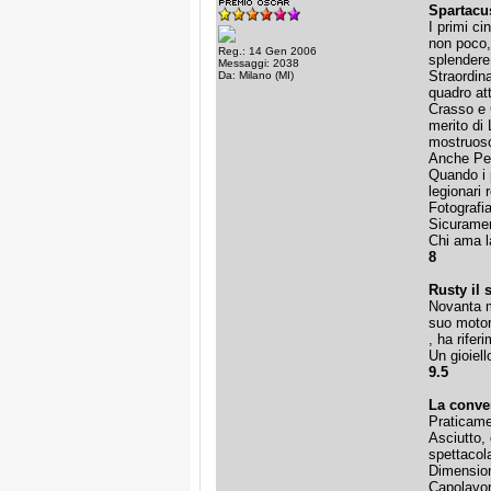
Spartacu
I primi ci
non poco, 
Reg.: 14 Gen 2006
splendere
Messaggi: 2038
Straordina
Da: Milano (MI)
quadro att
Crasso e G
merito di 
mostruoso
Anche Pet
Quando i 
legionari 
Fotografia
Sicurament
Chi ama l
8
Rusty il 
Novanta mi
suo motor
, ha rifer
Un gioiel
9.5
La conve
Praticame
Asciutto, 
spettacola
Dimension
Capolavor