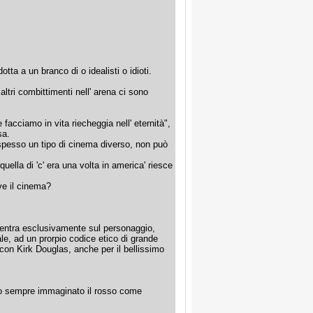
a a un branco di o idealisti o idioti.
 altri combittimenti nell' arena ci sono
 facciamo in vita riecheggia nell' eternità",
sa.
 spesso un tipo di cinema diverso, non può
uella di 'c' era una volta in america' riesce
ve il cinema?
centra esclusivamente sul personaggio,
le, ad un prorpio codice etico di grande
 con Kirk Douglas, anche per il bellissimo
. ho sempre immaginato il rosso come