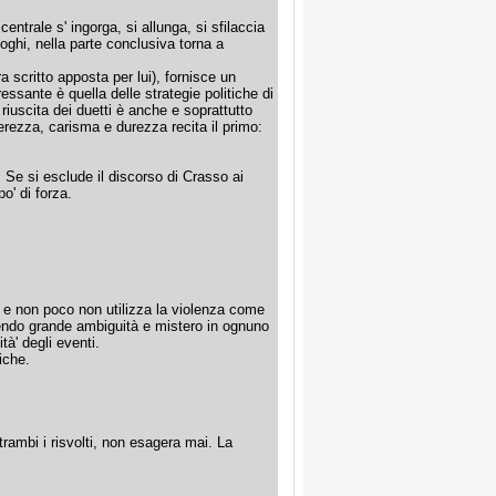
entrale s' ingorga, si allunga, si sfilaccia
oghi, nella parte conclusiva torna a
a scritto apposta per lui), fornisce un
ressante è quella delle strategie politiche di
riuscita dei duetti è anche e soprattutto
ierezza, carisma e durezza recita il primo:
Se si esclude il discorso di Crasso ai
o' di forza.
to e non poco non utilizza la violenza come
endo grande ambiguità e mistero in ognuno
tà' degli eventi.
iche.
ntrambi i risvolti, non esagera mai. La