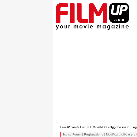
FilmUP.com
>
Forum
>
CineINFO - Oggi ho visto... ag
Indice Forum
|
Registrazione
|
Modifica profilo e pre