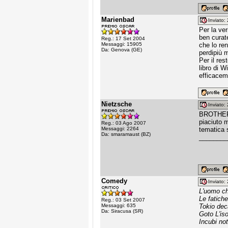
Marienbad
Inviato
Per la ve
ben curat
Reg.: 17 Set 2004
Messaggi: 15905
che lo re
Da: Genova (GE)
perdipiù 
Per il res
libro di W
efficaceme
Nietzsche
Inviato
BROTHE
piaciuto m
Reg.: 03 Ago 2007
Messaggi: 2264
tematica s
Da: smaramaust (BZ)
________
Comedy
Inviato
L'uomo ch
Le fatiche
Reg.: 03 Set 2007
Messaggi: 635
Tokio de
Da: Siracusa (SR)
Goto L'iso
Incubi not