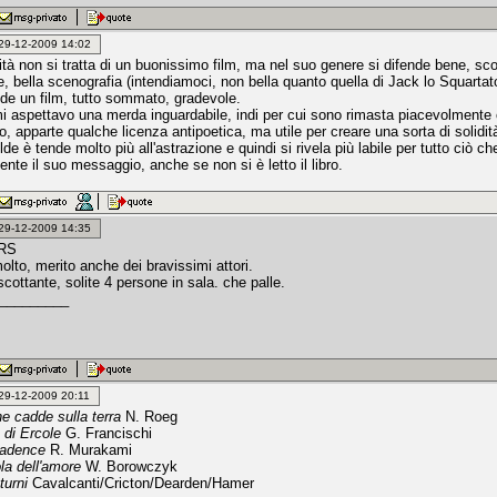
: 29-12-2009 14:02
rità non si tratta di un buonissimo film, ma nel suo genere si difende bene, sc
e, bella scenografia (intendiamoci, non bella quanto quella di Jack lo Squarta
nde un film, tutto sommato, gradevole.
mi aspettavo una merda inguardabile, indi per cui sono rimasta piacevolmente 
to, apparte qualche licenza antipoetica, ma utile per creare una sorta di solidi
ilde è tende molto più all'astrazione e quindi si rivela più labile per tutto ciò che
nte il suo messaggio, anche se non si è letto il libro.
: 29-12-2009 14:35
RS
olto, merito anche dei bravissimi attori.
cottante, solite 4 persone in sala. che palle.
_________
: 29-12-2009 20:11
e cadde sulla terra
N. Roeg
 di Ercole
G. Francischi
cadence
R. Murakami
la dell'amore
W. Borowczyk
turni
Cavalcanti/Cricton/Dearden/Hamer