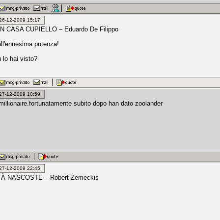
: 26-12-2009 15:17
N CASA CUPIELLO – Eduardo De Filippo
ll'ennesima putenza!
 lo hai visto?
: 27-12-2009 10:59
 millionaire.fortunatamente subito dopo han dato zoolander
: 27-12-2009 22:45
TÀ NASCOSTE – Robert Zemeckis