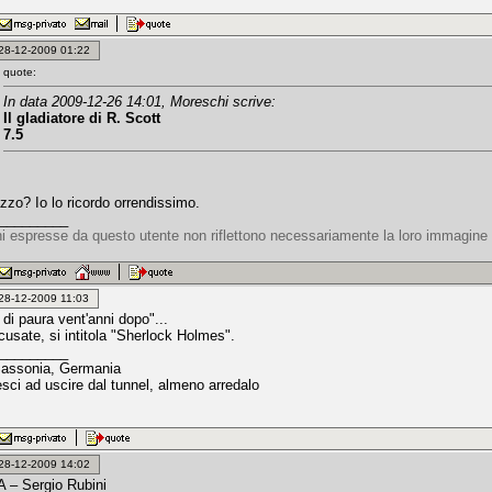
: 28-12-2009 01:22
quote:
In data 2009-12-26 14:01, Moreschi scrive:
Il gladiatore di R. Scott
7.5
zzo? Io lo ricordo orrendissimo.
_________
ni espresse da questo utente non riflettono necessariamente la loro immagine 
: 28-12-2009 11:03
di paura vent'anni dopo"...
cusate, si intitola "Sherlock Holmes".
_________
Sassonia, Germania
esci ad uscire dal tunnel, almeno arredalo
: 28-12-2009 14:02
 – Sergio Rubini