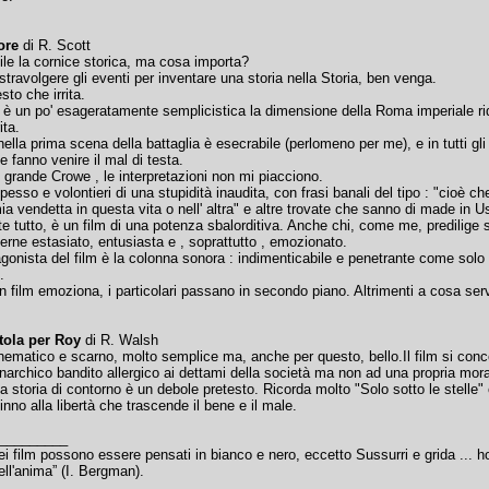
ore
di R. Scott
ile la cornice storica, ma cosa importa?
travolgere gli eventi per inventare una storia nella Storia, ben venga.
to che irrita.
è un po' esageratamente semplicistica la dimensione della Roma imperiale ridott
ita.
 nella prima scena della battaglia è esecrabile (perlomeno per me), e in tutti gli
e fanno venire il mal di testa.
 grande Crowe , le interpretazioni non mi piacciono.
pesso e volontieri di una stupidità inaudita, con frasi banali del tipo : "cioè che
ia vendetta in questa vita o nell' altra" e altre trovate che sanno di made in U
e tutto, è un film di una potenza sbalorditiva. Anche chi, come me, predilige
erne estasiato, entusiasta e , soprattutto , emozionato.
agonista del film è la colonna sonora : indimenticabile e penetrante come solo q
.
 film emoziona, i particolari passano in secondo piano. Altrimenti a cosa ser
tola per Roy
di R. Walsh
hematico e scarno, molto semplice ma, anche per questo, bello.Il film si con
anarchico bandito allergico ai dettami della società ma non ad una propria mora
a storia di contorno è un debole pretesto. Ricorda molto "Solo sotto le stelle"
 inno alla libertà che trascende il bene e il male.
_________
miei film possono essere pensati in bianco e nero, eccetto Sussurri e grida ..
dell'anima” (I. Bergman).