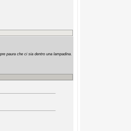
mpre paura che ci sia dentro una lampadina
.