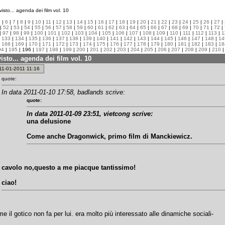
isto... agenda dei film vol. 10
5
|
6
|
7
|
8
|
9
|
10
|
11
|
12
|
13
|
14
|
15
|
16
|
17
|
18
|
19
|
20
|
21
|
22
|
23
|
24
|
25
|
26
|
27
|
|
52
|
53
|
54
|
55
|
56
|
57
|
58
|
59
|
60
|
61
|
62
|
63
|
64
|
65
|
66
|
67
|
68
|
69
|
70
|
71
|
72
|
|
97
|
98
|
99
|
100
|
101
|
102
|
103
|
104
|
105
|
106
|
107
|
108
|
109
|
110
|
111
|
112
|
113
|
1
|
133
|
134
|
135
|
136
|
137
|
138
|
139
|
140
|
141
|
142
|
143
|
144
|
145
|
146
|
147
|
148
|
14
|
168
|
169
|
170
|
171
|
172
|
173
|
174
|
175
|
176
|
177
|
178
|
179
|
180
|
181
|
182
|
183
|
18
94
|
195
| 196 |
197
|
198
|
199
|
200
|
201
|
202
|
203
|
204
|
205
|
206
|
207
|
208
|
209
|
210
isto... agenda dei film vol. 10
: 11-01-2011 11:16
quote:
In data 2011-01-10 17:58, badlands scrive:
quote:
In data 2011-01-09 23:51, vietcong scrive:
una delusione
Come anche Dragonwick, primo film di Manckiewicz.
cavolo no,questo a me piacque tantissimo!
ciao!
 il gotico non fa per lui. era molto più interessato alle dinamiche sociali-