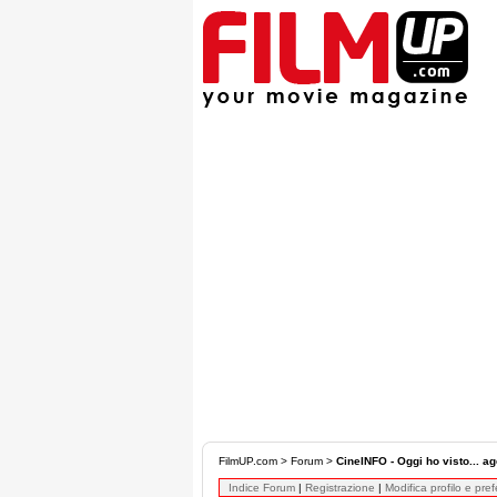
FilmUP.com
>
Forum
>
CineINFO - Oggi ho visto... ag
Indice Forum
|
Registrazione
|
Modifica profilo e pre