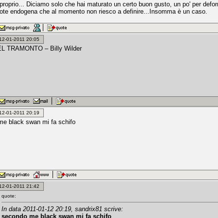
proprio... Diciamo solo che hai maturato un certo buon gusto, un po' per defo
ote endogena che al momento non riesco a definire...Insomma è un caso.
: 12-01-2011 20:05
L TRAMONTO – Billy Wilder
: 12-01-2011 20:19
e black swan mi fa schifo
: 12-01-2011 21:42
quote:
In data 2011-01-12 20:19, sandrix81 scrive:
secondo me black swan mi fa schifo