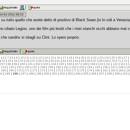
: 14-01-2011 08:23
su tutto quello che avete detto di positivo di Black Swan (io lo vidi a Venezia
no cibato Legion, uno dei film più brutti che i miei stanchi occhi abbiano mai v
che sandrix si sbagli su Clint. Lo spero proprio.
5
|
6
|
7
|
8
|
9
|
10
|
11
|
12
|
13
|
14
|
15
|
16
|
17
|
18
|
19
|
20
|
21
|
22
|
23
|
24
|
25
|
26
|
27
|
|
52
|
53
|
54
|
55
|
56
|
57
|
58
|
59
|
60
|
61
|
62
|
63
|
64
|
65
|
66
|
67
|
68
|
69
|
70
|
71
|
72
|
|
97
|
98
|
99
|
100
|
101
|
102
|
103
|
104
|
105
|
106
|
107
|
108
|
109
|
110
|
111
|
112
|
113
|
1
|
133
|
134
|
135
|
136
|
137
|
138
|
139
|
140
|
141
|
142
|
143
|
144
|
145
|
146
|
147
|
148
|
14
|
168
|
169
|
170
|
171
|
172
|
173
|
174
|
175
|
176
|
177
|
178
|
179
|
180
|
181
|
182
|
183
|
18
94
|
195
| 196 |
197
|
198
|
199
|
200
|
201
|
202
|
203
|
204
|
205
|
206
|
207
|
208
|
209
|
210