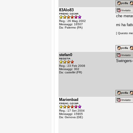
83Alo83
Inviato
che merav
Reg.: 26 Mag 2002
Messaggi: 16507
mi ha fatt
Da: Palermo (PA)
[ Questo mes
stefan0
Inviato
Swingers
Reg.: 23 Feb 2008
Messaggi: 302
Da: castelliri (FR)
Marienbad
Inviato
Reg.: 17 Set 2004
Messaggi: 15905
Da: Genova (GE)