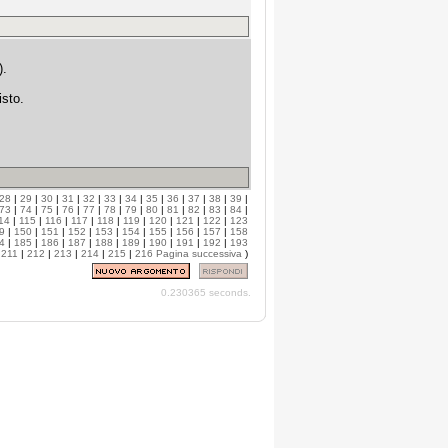
).
isto.
28
|
29
|
30
|
31
|
32
|
33
|
34
|
35
|
36
|
37
|
38
|
39
|
73
|
74
|
75
|
76
|
77
|
78
|
79
|
80
|
81
|
82
|
83
|
84
|
14
|
115
|
116
|
117
|
118
|
119
|
120
|
121
|
122
|
123
9
|
150
|
151
|
152
|
153
|
154
|
155
|
156
|
157
|
158
4
|
185
|
186
|
187
|
188
|
189
|
190
|
191
|
192
|
193
|
211
|
212
|
213
|
214
|
215
|
216
Pagina successiva
)
0.230365 seconds.