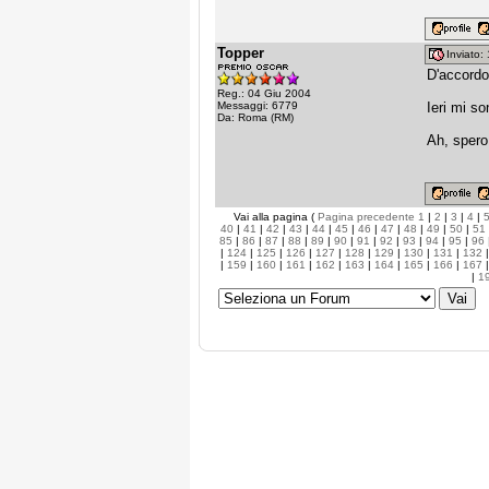
Topper
Inviato
D'accordo 
Reg.: 04 Giu 2004
Messaggi: 6779
Ieri mi so
Da: Roma (RM)
Ah, spero 
Vai alla pagina (
Pagina precedente
1
|
2
|
3
|
4
|
40
|
41
|
42
|
43
|
44
|
45
|
46
|
47
|
48
|
49
|
50
|
51
85
|
86
|
87
|
88
|
89
|
90
|
91
|
92
|
93
|
94
|
95
|
96
|
124
|
125
|
126
|
127
|
128
|
129
|
130
|
131
|
132
|
159
|
160
|
161
|
162
|
163
|
164
|
165
|
166
|
167
|
1