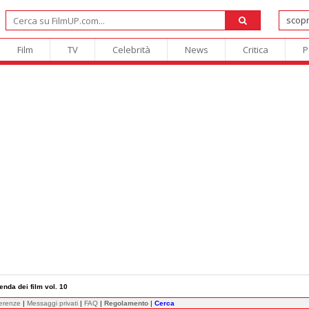
Film
TV
Celebrità
News
Critica
P
enda dei film vol. 10
ferenze
|
Messaggi privati
|
FAQ
|
Regolamento
|
Cerca