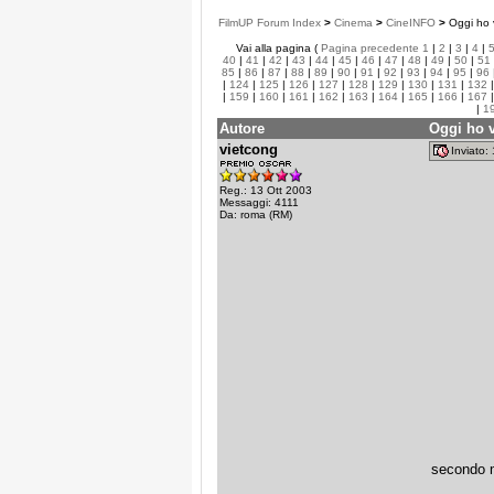
FilmUP Forum Index
>
Cinema
>
CineINFO
>
Oggi ho v
Vai alla pagina (
Pagina precedente
1
|
2
|
3
|
4
|
40
|
41
|
42
|
43
|
44
|
45
|
46
|
47
|
48
|
49
|
50
|
51
85
|
86
|
87
|
88
|
89
|
90
|
91
|
92
|
93
|
94
|
95
|
96
|
124
|
125
|
126
|
127
|
128
|
129
|
130
|
131
|
132
|
159
|
160
|
161
|
162
|
163
|
164
|
165
|
166
|
167
|
1
Autore
Oggi ho v
vietcong
Inviato
Reg.: 13 Ott 2003
Messaggi: 4111
Da: roma (RM)
secondo me