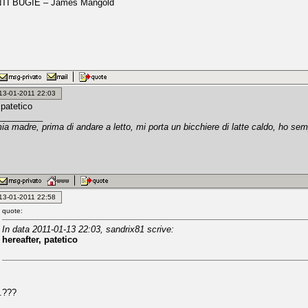
TI BUGIE – James Mangold
: 13-01-2011 22:03
 patetico
_________
a madre, prima di andare a letto, mi porta un bicchiere di latte caldo, ho se
: 13-01-2011 22:58
quote:
In data 2011-01-13 22:03, sandrix81 scrive:
hereafter, patetico
.???
!