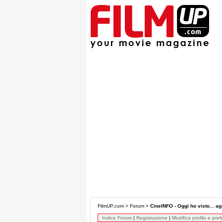
FilmUP.com
>
Forum
>
CineINFO - Oggi ho visto... ag
Indice Forum
|
Registrazione
|
Modifica profilo e pre