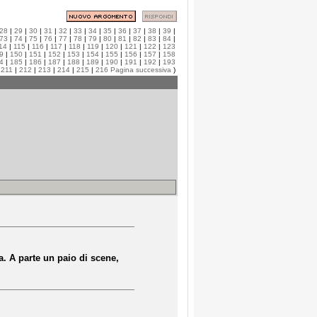
28
|
29
|
30
|
31
|
32
|
33
|
34
|
35
|
36
|
37
|
38
|
39
|
73
|
74
|
75
|
76
|
77
|
78
|
79
|
80
|
81
|
82
|
83
|
84
|
14
|
115
|
116
|
117
|
118
|
119
|
120
|
121
|
122
|
123
9
|
150
|
151
|
152
|
153
|
154
|
155
|
156
|
157
|
158
4
|
185
|
186
|
187
|
188
|
189
|
190
|
191
|
192
|
193
|
211
|
212
|
213
|
214
|
215
|
216
Pagina successiva
)
. A parte un paio di scene,