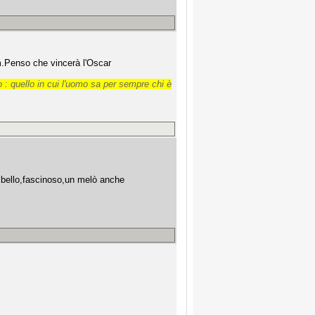
lm.Penso che vincerà l'Oscar
 : quello in cui l'uomo sa per sempre chi è
to bello,fascinoso,un melò anche