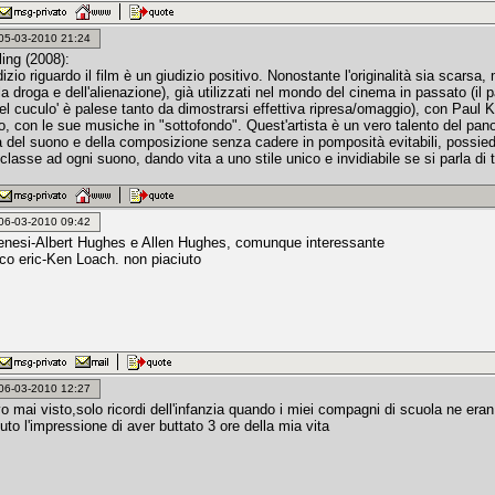
: 05-03-2010 21:24
ling (2008):
dizio riguardo il film è un giudizio positivo. Nonostante l'originalità sia scarsa,
la droga e dell'alienazione), già utilizzati nel mondo del cinema in passato (il 
del cuculo' è palese tanto da dimostrarsi effettiva ripresa/omaggio), con Paul
to, con le sue musiche in "sottofondo". Quest'artista è un vero talento del pa
à del suono e della composizione senza cadere in pomposità evitabili, possiede
classe ad ogni suono, dando vita a uno stile unico e invidiabile se si parla di 
: 06-03-2010 09:42
nesi-Albert Hughes e Allen Hughes, comunque interessante
ico eric-Ken Loach. non piaciuto
: 06-03-2010 12:27
o mai visto,solo ricordi dell'infanzia quando i miei compagni di scuola ne eran t
uto l'impressione di aver buttato 3 ore della mia vita