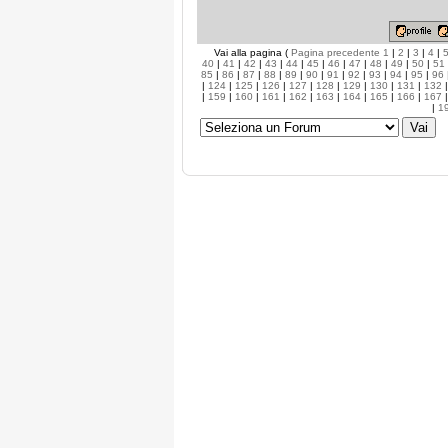
Vai alla pagina (
Pagina precedente
1
|
2
|
3
|
4
|
40
|
41
|
42
|
43
|
44
|
45
|
46
|
47
|
48
|
49
|
50
|
51
85
|
86
|
87
|
88
|
89
|
90
|
91
|
92
|
93
|
94
|
95
|
96
|
124
|
125
|
126
|
127
|
128
|
129
|
130
|
131
|
132
|
159
|
160
|
161
|
162
|
163
|
164
|
165
|
166
|
167
|
1