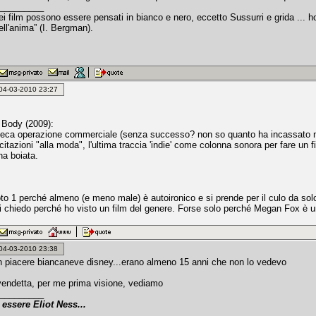
_________
miei film possono essere pensati in bianco e nero, eccetto Sussurri e grida ..
dell'anima” (I. Bergman).
: 04-03-2010 23:27
s Body (2009):
ieca operazione commerciale (senza successo? non so quanto ha incassato ne
citazioni "alla moda", l'ultima traccia 'indie' come colonna sonora per fare un f
na boiata.
to 1 perché almeno (e meno male) è autoironico e si prende per il culo da sol
 chiedo perché ho visto un film del genere. Forse solo perché Megan Fox è u
: 04-03-2010 23:38
on piacere biancaneve disney...erano almeno 15 anni che non lo vedevo
 vendetta, per me prima visione, vediamo
_________
essere Eliot Ness...