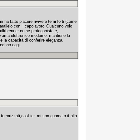
 mi ha fatto piacere rivivere temi forti (come
parallelo con il capolavoro 'Qualcuno volò
 Kalkbrenner come protagonista e,
norama elettronico moderno: mantiene la
 la capacità di conferire eleganza,
techno oggi.
errorizzati,così ieri mi son guardato it.alla