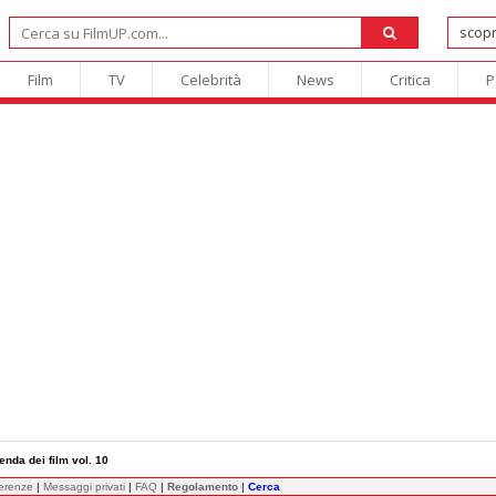
Film
TV
Celebrità
News
Critica
P
enda dei film vol. 10
ferenze
|
Messaggi privati
|
FAQ
|
Regolamento
|
Cerca