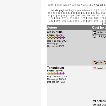
FilmUP Forum Index
>
Cinema
>
CineINFO
>
Oggi ho v
Vai alla pagina (
Pagina precedente
1
|
2
|
3
|
4
|
40
|
41
|
42
|
43
|
44
|
45
|
46
|
47
|
48
|
49
|
50
|
51
85
|
86
|
87
|
88
|
89
|
90
|
91
|
92
|
93
|
94
|
95
|
96
|
124
|
125
|
126
|
127
|
128
|
129
|
130
|
131
|
132
|
159
|
160
|
161
|
162
|
163
|
164
|
165
|
166
|
167
|
1
Autore
Oggi ho v
alessio984
Inviato
GLI ESAM
Reg.: 10 Mar 2004
Messaggi: 6302
Da: Napoli (NA)
Tenenbaum
Inviato
Reg.: 29 Dic 2003
Messaggi: 10848
Da: cagliari (CA)
mi sembra
senza occh