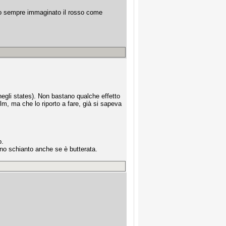
. ho sempre immaginato il rosso come
gli states). Non bastano qualche effetto
ilm, ma che lo riporto a fare, già si sapeva
o.
no schianto anche se è butterata.