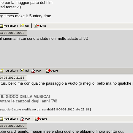
le per la maggior parte del film
ari tentativi)
_________
ing times make it Suntory time
: 04-03-2010 15:22
a il cinema in cui sono andato non molto adatto al 3D
: 04-03-2010 21:18
ictus, bello ma con qualche passaggio a vuoto (o meglio, bello ma ho qualche p
_________
 IL GIOCO DELLA MUSICA!
votare le canzoni degli anni '70!
saggio è stato modificato da: sandrix81 il 04-03-2010 alle 21:18 ]
: 04-03-2010 22:00
be ora di aprirlo, magari inserendoci quel che abbiamo finora scritto qui.