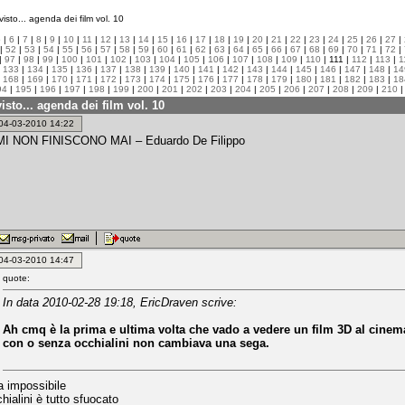
isto... agenda dei film vol. 10
5
|
6
|
7
|
8
|
9
|
10
|
11
|
12
|
13
|
14
|
15
|
16
|
17
|
18
|
19
|
20
|
21
|
22
|
23
|
24
|
25
|
26
|
27
|
|
52
|
53
|
54
|
55
|
56
|
57
|
58
|
59
|
60
|
61
|
62
|
63
|
64
|
65
|
66
|
67
|
68
|
69
|
70
|
71
|
72
|
|
97
|
98
|
99
|
100
|
101
|
102
|
103
|
104
|
105
|
106
|
107
|
108
|
109
|
110
| 111 |
112
|
113
|
1
|
133
|
134
|
135
|
136
|
137
|
138
|
139
|
140
|
141
|
142
|
143
|
144
|
145
|
146
|
147
|
148
|
14
|
168
|
169
|
170
|
171
|
172
|
173
|
174
|
175
|
176
|
177
|
178
|
179
|
180
|
181
|
182
|
183
|
18
94
|
195
|
196
|
197
|
198
|
199
|
200
|
201
|
202
|
203
|
204
|
205
|
206
|
207
|
208
|
209
|
210
isto... agenda dei film vol. 10
: 04-03-2010 14:22
I NON FINISCONO MAI – Eduardo De Filippo
: 04-03-2010 14:47
quote:
In data 2010-02-28 19:18, EricDraven scrive:
Ah cmq è la prima e ultima volta che vado a vedere un film 3D al cinema
con o senza occhialini non cambiava una sega.
 impossibile
ialini è tutto sfuocato