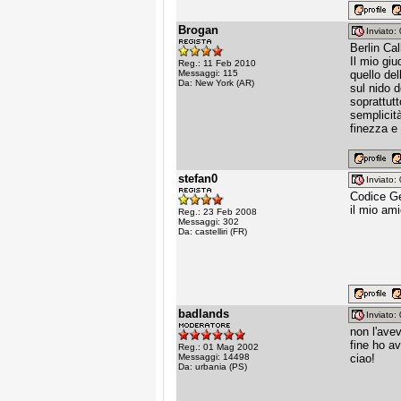
Brogan
Inviato
Berlin Cal
Il mio giu
Reg.: 11 Feb 2010
Messaggi: 115
quello del
Da: New York (AR)
sul nido 
soprattut
semplicit
finezza e 
stefan0
Inviato
Codice Ge
il mio am
Reg.: 23 Feb 2008
Messaggi: 302
Da: castelliri (FR)
badlands
Inviato
non l'avev
fine ho av
Reg.: 01 Mag 2002
Messaggi: 14498
ciao!
Da: urbania (PS)