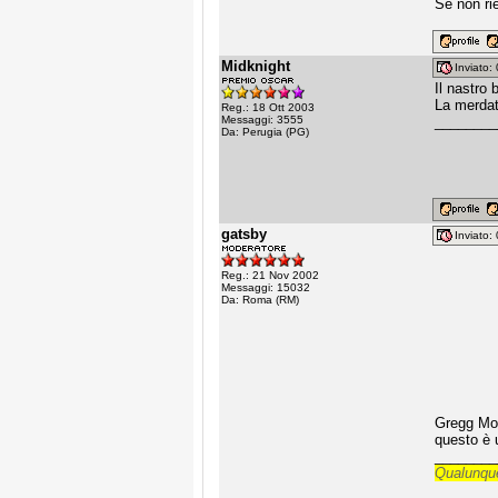
Se non ri
Midknight
Inviato
Il nastro 
La merdat
Reg.: 18 Ott 2003
Messaggi: 3555
________
Da: Perugia (PG)
gatsby
Inviato
Reg.: 21 Nov 2002
Messaggi: 15032
Da: Roma (RM)
Gregg Mot
questo è u
________
Qualunque