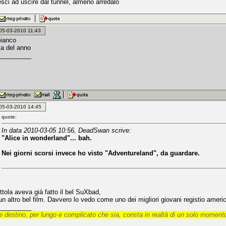
esci ad uscire dal tunnel, almeno arredalo
: 05-03-2010 11:43
bianco
a del anno
_________
: 05-03-2010 14:45
quote:
In data 2010-03-05 10:56, DeadSwan scrive:
"Alice in wonderland"... bah.
Nei giorni scorsi invece ho visto "Adventureland", da guardare.
tola aveva già fatto il bel SuXbad,
n altro bel film. Davvero lo vedo come uno dei migliori giovani registio americ
_________
 destino, per lungo e complicato che sia, consta in realtà di un solo momento