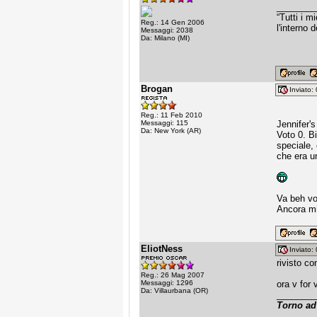
________
“Tutti i 
Reg.: 14 Gen 2006
l'interno 
Messaggi: 2038
Da: Milano (MI)
Brogan
Inviato
Reg.: 11 Feb 2010
Messaggi: 115
Jennifer'
Da: New York (AR)
Voto 0. B
speciale, 
che era u
Va beh vo
Ancora mi
EliotNess
Inviato
rivisto c
Reg.: 26 Mag 2007
Messaggi: 1296
ora v for
Da: Villaurbana (OR)
________
Torno ad 