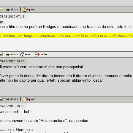
: 05-03-2010 07:41
rt,
nale film che ha però un Bridges straordinario che trascina da solo tutto il fi
_________
 destino, per lungo e complicato che sia, consta in realtà di un solo momento
: 05-03-2010 10:36
li oscar più certi,assieme ai due non protagonisti
aver preso la donna del ritratto,invece era il ritratto di jennie.comunque mol
.non ho capito per quali effetti speciali abbia vinto l'oscar
: 05-03-2010 10:56
wonderland"... bah.
i scorsi invece ho visto "Adventureland", da guardare.
_________
Sassonia, Germania