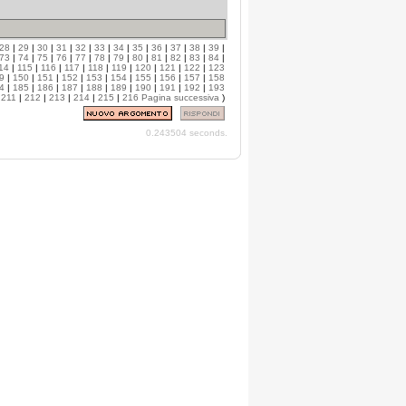
28
|
29
|
30
|
31
|
32
|
33
|
34
|
35
|
36
|
37
|
38
|
39
|
73
|
74
|
75
|
76
|
77
|
78
|
79
|
80
|
81
|
82
|
83
|
84
|
14
|
115
|
116
|
117
|
118
|
119
|
120
|
121
|
122
|
123
9
|
150
|
151
|
152
|
153
|
154
|
155
|
156
|
157
|
158
4
|
185
|
186
|
187
|
188
|
189
|
190
|
191
|
192
|
193
|
211
|
212
|
213
|
214
|
215
|
216
Pagina successiva
)
0.243504 seconds.