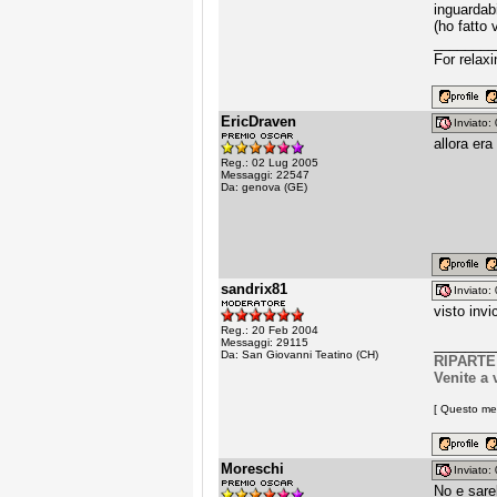
inguardabi
(ho fatto v
________
For relax
EricDraven
Inviato
allora er
Reg.: 02 Lug 2005
Messaggi: 22547
Da: genova (GE)
sandrix81
Inviato
visto inv
Reg.: 20 Feb 2004
Messaggi: 29115
________
Da: San Giovanni Teatino (CH)
RIPARTE
Venite a 
[ Questo mes
Moreschi
Inviato
No e sareb